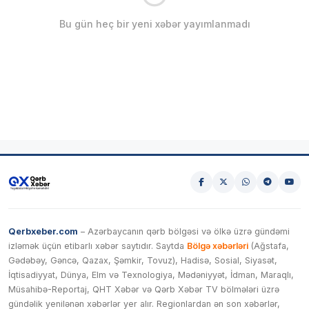
Bu gün heç bir yeni xəbər yayımlanmadı
Qerbxeber.com
– Azərbaycanın qərb bölgəsi və ölkə üzrə gündəmi
izləmək üçün etibarlı xəbər saytıdır. Saytda
Bölgə xəbərləri
(Ağstafa,
Gədəbəy, Gəncə, Qazax, Şəmkir, Tovuz), Hadisə, Sosial, Siyasət,
İqtisadiyyat, Dünya, Elm və Texnologiya, Mədəniyyət, İdman, Maraqlı,
Müsahibə-Reportaj, QHT Xəbər və Qərb Xəbər TV bölmələri üzrə
gündəlik yenilənən xəbərlər yer alır. Regionlardan ən son xəbərlər,