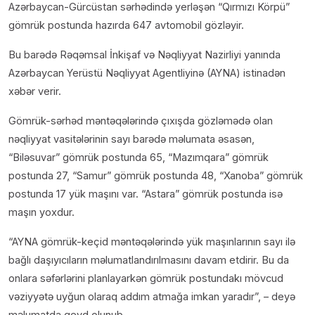
Azərbaycan-Gürcüstan sərhədində yerləşən “Qırmızı Körpü”
gömrük postunda hazırda 647 avtomobil gözləyir.
Bu barədə Rəqəmsal İnkişaf və Nəqliyyat Nazirliyi yanında
Azərbaycan Yerüstü Nəqliyyat Agentliyinə (AYNA) istinadən
xəbər verir.
Gömrük-sərhəd məntəqələrində çıxışda gözləmədə olan
nəqliyyat vasitələrinin sayı barədə məlumata əsasən,
“Biləsuvar” gömrük postunda 65, “Mazımqara” gömrük
postunda 27, “Samur” gömrük postunda 48, “Xanoba” gömrük
postunda 17 yük maşını var. “Astara” gömrük postunda isə
maşın yoxdur.
“AYNA gömrük-keçid məntəqələrində yük maşınlarının sayı ilə
bağlı daşıyıcıların məlumatlandırılmasını davam etdirir. Bu da
onlara səfərlərini planlayarkən gömrük postundakı mövcud
vəziyyətə uyğun olaraq addım atmağa imkan yaradır”, – deyə
məlumatda qeyd olunub.