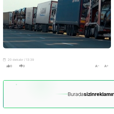
20 dekabr / 13:39
0
0
A
A
Burada
sizin
reklamın