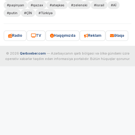
#paşinyan
#qazax
#atəşkəs
#zelenski
#israil
#Aİ
#putin
#ÇİN
#Türkiyə
Radio
TV
Haqqımızda
Reklam
Əlaqə
© 2026
Qerbxeber.com
— Azərbaycanın qərb bölgəsi və ölkə gündəmi üzrə
operativ xəbərlər təqdim edən informasiya portalıdır. Bütün hüquqlar qorunur.