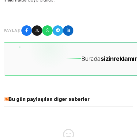
PAYLAŞ
Burada
sizin
reklamın
Bu gün paylaşılan digər xəbərlər