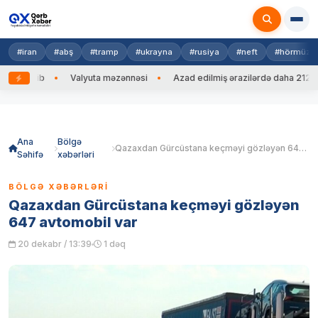
#iran
#abş
#tramp
#ukrayna
#rusiya
#neft
#hörmüz
g edib
Valyuta məzənnəsi
Azad edilmiş ərazilərdə daha 212 mina,
Skip
to
content
Ana
Bölgə
Qazaxdan Gürcüstana keçməyi gözləyən 647 avtomobil var
Səhifə
xəbərləri
BÖLGƏ XƏBƏRLƏRI
Qazaxdan Gürcüstana keçməyi gözləyən
647 avtomobil var
20 dekabr / 13:39
1 dəq