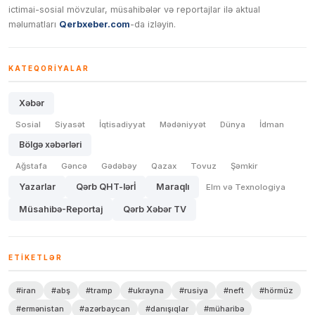
ictimai-sosial mövzular, müsahibələr və reportajlar ilə aktual
məlumatları
Qerbxeber.com
-da izləyin.
KATEQORIYALAR
Xəbər
Sosial
Siyasət
İqtisadiyyat
Mədəniyyət
Dünya
İdman
Bölgə xəbərləri
Ağstafa
Gəncə
Gədəbəy
Qazax
Tovuz
Şəmkir
Yazarlar
Qərb QHT-lərİ
Maraqlı
Elm və Texnologiya
Müsahibə-Reportaj
Qərb Xəbər TV
ETIKETLƏR
#iran
#abş
#tramp
#ukrayna
#rusiya
#neft
#hörmüz
#ermənistan
#azərbaycan
#danışıqlar
#müharibə