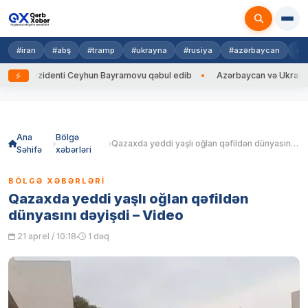
#iran
#abş
#tramp
#ukrayna
#rusiya
#azərbaycan
#h
 Prezidenti Ceyhun Bayramovu qəbul edib
Azərbaycan və Ukrayna XİN b
Skip
to
content
Ana
Bölgə
Qazaxda yeddi yaşlı oğlan qəfildən dünyasını dəyişdi – Video
Səhifə
xəbərləri
BÖLGƏ XƏBƏRLƏRI
Qazaxda yeddi yaşlı oğlan qəfildən
dünyasını dəyişdi – Video
21 aprel / 10:18
1 dəq