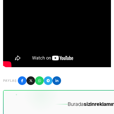
PAYLAŞ
Burada
sizin
reklamın