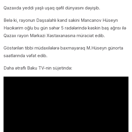
Qazaxda yeddi yaşlı uşaq qəfil dünyasını dəyişib.
Belə ki, rayonun Daşsalahlı kənd sakini Mancanov Hüseyn
Hacıkərim oğlu bu gün səhər 5 radələrində kəskin baş ağrısı ilə
Qazax rayon Mərkəzi Xəstəxanasına müraciət edib.
Göstərilən tibbi müdaxilələrə baxmayaraq M.Hüseyn günorta
saatlarında vəfat edib.
Daha ətraflı Baku TV-nin süjetində: