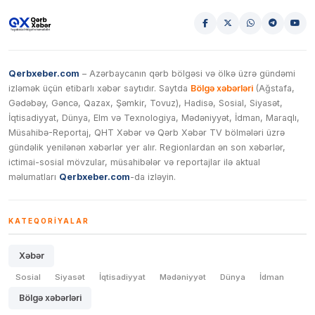
Qerbxeber.com
– Azərbaycanın qərb bölgəsi və ölkə üzrə gündəmi
izləmək üçün etibarlı xəbər saytıdır. Saytda
Bölgə xəbərləri
(Ağstafa,
Gədəbəy, Gəncə, Qazax, Şəmkir, Tovuz), Hadisə, Sosial, Siyasət,
İqtisadiyyat, Dünya, Elm və Texnologiya, Mədəniyyət, İdman, Maraqlı,
Müsahibə-Reportaj, QHT Xəbər və Qərb Xəbər TV bölmələri üzrə
gündəlik yenilənən xəbərlər yer alır. Regionlardan ən son xəbərlər,
ictimai-sosial mövzular, müsahibələr və reportajlar ilə aktual
məlumatları
Qerbxeber.com
-da izləyin.
KATEQORIYALAR
Xəbər
Sosial
Siyasət
İqtisadiyyat
Mədəniyyət
Dünya
İdman
Bölgə xəbərləri