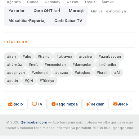
Ağstafa
Gəncə
Gədəbəy
Qazax
Tovuz
Şəmkir
Yazarlar
Qərb QHT-lərİ
Maraqlı
Elm və Texnologiya
Müsahibə-Reportaj
Qərb Xəbər TV
ETIKETLƏR
#iran
#abş
#tramp
#ukrayna
#rusiya
#azərbaycan
#hörmüz
#neft
#ermənistan
#danışıqlar
#müharibə
#paşinyan
#zelenski
#qazax
#atəşkəs
#israil
#Aİ
#putin
#ÇİN
#Türkiyə
Radio
TV
Haqqımızda
Reklam
Əlaqə
© 2026
Qerbxeber.com
— Azərbaycanın qərb bölgəsi və ölkə gündəmi üzrə
operativ xəbərlər təqdim edən informasiya portalıdır. Bütün hüquqlar qorunur.