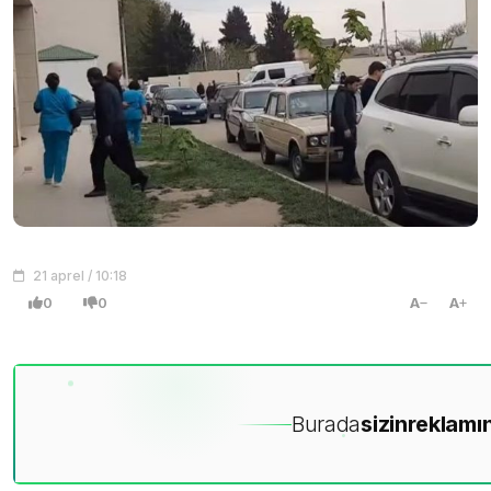
21 aprel / 10:18
0
0
A
A
Burada
sizin
reklamın