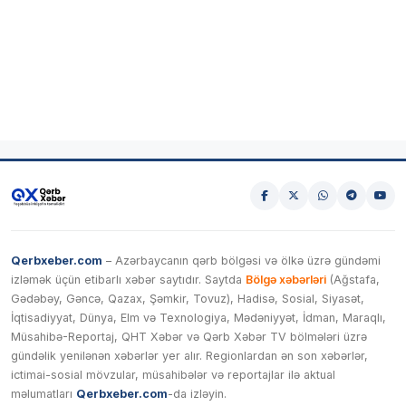
Qerbxeber.com
– Azərbaycanın qərb bölgəsi və ölkə üzrə gündəmi
izləmək üçün etibarlı xəbər saytıdır. Saytda
Bölgə xəbərləri
(Ağstafa,
Gədəbəy, Gəncə, Qazax, Şəmkir, Tovuz), Hadisə, Sosial, Siyasət,
İqtisadiyyat, Dünya, Elm və Texnologiya, Mədəniyyət, İdman, Maraqlı,
Müsahibə-Reportaj, QHT Xəbər və Qərb Xəbər TV bölmələri üzrə
gündəlik yenilənən xəbərlər yer alır. Regionlardan ən son xəbərlər,
ictimai-sosial mövzular, müsahibələr və reportajlar ilə aktual
məlumatları
Qerbxeber.com
-da izləyin.