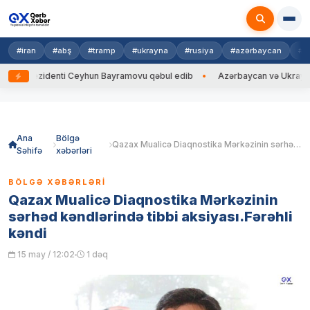
#iran
#abş
#tramp
#ukrayna
#rusiya
#azərbaycan
#h
 Prezidenti Ceyhun Bayramovu qəbul edib
Azərbaycan və Ukrayna XİN b
Skip
to
content
Ana
Bölgə
Qazax Mualicə Diaqnostika Mərkəzinin sərhəd kəndlərində tibbi aksiyası.Fərəhli kəndi
Səhifə
xəbərləri
BÖLGƏ XƏBƏRLƏRI
Qazax Mualicə Diaqnostika Mərkəzinin
sərhəd kəndlərində tibbi aksiyası.Fərəhli
kəndi
15 may / 12:02
1 dəq