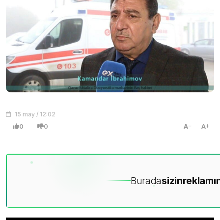
15 may / 12:02
0
0
A
A
Burada
sizin
reklamın