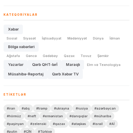
KATEQORIYALAR
Xəbər
Sosial
Siyasət
İqtisadiyyat
Mədəniyyət
Dünya
İdman
Bölgə xəbərləri
Ağstafa
Gəncə
Gədəbəy
Qazax
Tovuz
Şəmkir
Yazarlar
Qərb QHT-lərİ
Maraqlı
Elm və Texnologiya
Müsahibə-Reportaj
Qərb Xəbər TV
ETIKETLƏR
#iran
#abş
#tramp
#ukrayna
#rusiya
#azərbaycan
#hörmüz
#neft
#ermənistan
#danışıqlar
#müharibə
#paşinyan
#zelenski
#qazax
#atəşkəs
#israil
#Aİ
#putin
#ÇİN
#Türkiyə