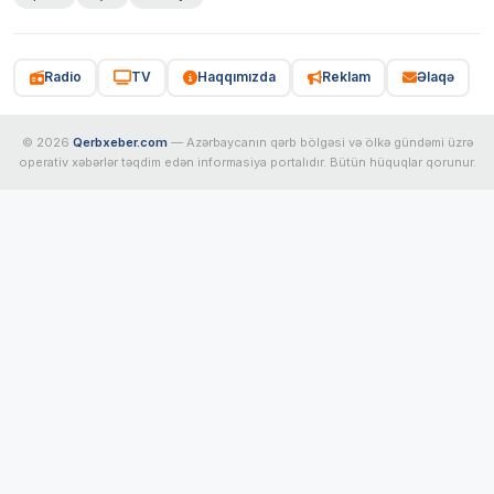
Radio
TV
Haqqımızda
Reklam
Əlaqə
© 2026
Qerbxeber.com
— Azərbaycanın qərb bölgəsi və ölkə gündəmi üzrə
operativ xəbərlər təqdim edən informasiya portalıdır. Bütün hüquqlar qorunur.