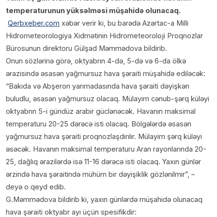
temperaturunun yüksəlməsi müşahidə olunacaq.
Qerbxeber.com
xəbər verir ki, bu barədə Azərtac-a Milli
Hidrometeorologiya Xidmətinin Hidrometeoroloji Proqnozlar
Bürosunun direktoru Gülşad Məmmədova bildirib.
Onun sözlərinə görə, oktyabrın 4-də, 5-də və 6-da ölkə
ərazisində əsasən yağmursuz hava şəraiti müşahidə ediləcək:
“Bakıda və Abşeron yarımadasında hava şəraiti dəyişkən
buludlu, əsasən yağmursuz olacaq. Mülayim cənub-şərq küləyi
oktyabrın 5-i gündüz arabir güclənəcək. Havanın maksimal
temperaturu 20-25 dərəcə isti olacaq. Bölgələrdə əsasən
yağmursuz hava şəraiti proqnozlaşdırılır. Mülayim şərq küləyi
əsəcək. Havanın maksimal temperaturu Aran rayonlarında 20-
25, dağlıq ərazilərdə isə 11-16 dərəcə isti olacaq. Yaxın günlər
ərzində hava şəraitində mühüm bir dəyişiklik gözlənilmir”, –
deyə o qeyd edib.
G.Məmmədova bildirib ki, yaxın günlərdə müşahidə olunacaq
hava şəraiti oktyabr ayı üçün spesifikdir: