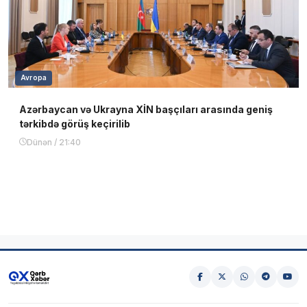
Avropa
Azərbaycan və Ukrayna XİN başçıları arasında geniş
tərkibdə görüş keçirilib
Dünən / 21:40