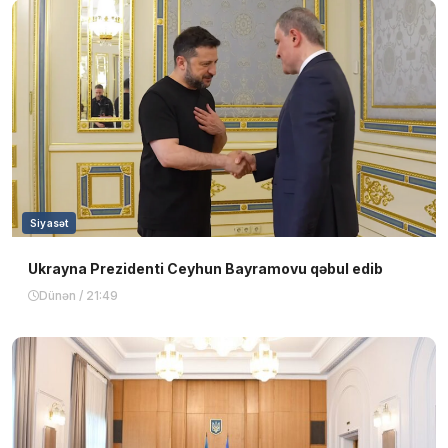
Siyasət
Ukrayna Prezidenti Ceyhun Bayramovu qəbul edib
Dünən / 21:49