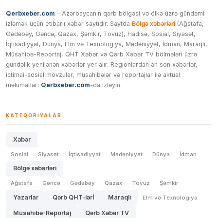
Qerbxeber.com
– Azərbaycanın qərb bölgəsi və ölkə üzrə gündəmi
izləmək üçün etibarlı xəbər saytıdır. Saytda
Bölgə xəbərləri
(Ağstafa,
Gədəbəy, Gəncə, Qazax, Şəmkir, Tovuz), Hadisə, Sosial, Siyasət,
İqtisadiyyat, Dünya, Elm və Texnologiya, Mədəniyyət, İdman, Maraqlı,
Müsahibə-Reportaj, QHT Xəbər və Qərb Xəbər TV bölmələri üzrə
gündəlik yenilənən xəbərlər yer alır. Regionlardan ən son xəbərlər,
ictimai-sosial mövzular, müsahibələr və reportajlar ilə aktual
məlumatları
Qerbxeber.com
-da izləyin.
KATEQORIYALAR
Xəbər
Sosial
Siyasət
İqtisadiyyat
Mədəniyyət
Dünya
İdman
Bölgə xəbərləri
Ağstafa
Gəncə
Gədəbəy
Qazax
Tovuz
Şəmkir
Yazarlar
Qərb QHT-lərİ
Maraqlı
Elm və Texnologiya
Müsahibə-Reportaj
Qərb Xəbər TV