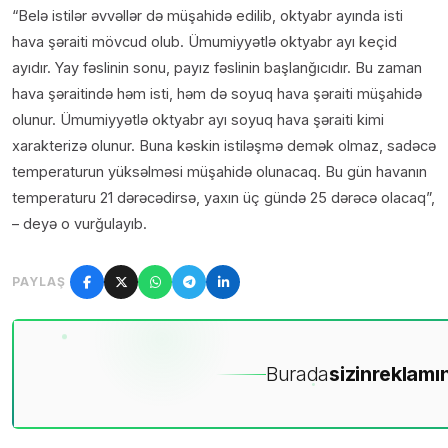
“Belə istilər əvvəllər də müşahidə edilib, oktyabr ayında isti
hava şəraiti mövcud olub. Ümumiyyətlə oktyabr ayı keçid
ayıdır. Yay fəslinin sonu, payız fəslinin başlanğıcıdır. Bu zaman
hava şəraitində həm isti, həm də soyuq hava şəraiti müşahidə
olunur. Ümumiyyətlə oktyabr ayı soyuq hava şəraiti kimi
xarakterizə olunur. Buna kəskin istiləşmə demək olmaz, sadəcə
temperaturun yüksəlməsi müşahidə olunacaq. Bu gün havanın
temperaturu 21 dərəcədirsə, yaxın üç gündə 25 dərəcə olacaq”,
– deyə o vurğulayıb.
PAYLAŞ
Burada
sizin
reklamın