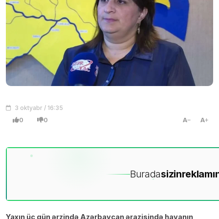
3 oktyabr / 16:35
0
0
A
A
Burada
sizin
reklamın
Yaxın üç gün ərzində Azərbaycan ərazisində havanın