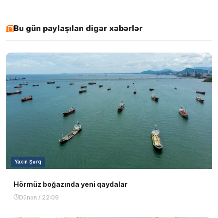
Bu gün paylaşılan digər xəbərlər
Yaxın Şərq
Hörmüz boğazında yeni qaydalar
Dünən / 22:09