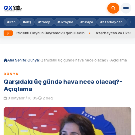
#iran
#abş
#tramp
#ukrayna
#rusiya
#azərbaycan
#h
ezidenti Ceyhun Bayramovu qəbul edib
Azərbaycan və Ukrayna XİN başç
Skip
to
content
Ana Səhifə
Dünya
Qarşıdakı üç gündə hava necə olacaq?-Açıqlama
DÜNYA
Qarşıdakı üç gündə hava necə olacaq?-
Açıqlama
3 oktyabr / 16:35
2 dəq