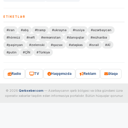
ETIKETLƏR
#iran
#abş
#tramp
#ukrayna
#rusiya
#azərbaycan
#hörmüz
#neft
#ermənistan
#danışıqlar
#müharibə
#paşinyan
#zelenski
#qazax
#atəşkəs
#israil
#Aİ
#putin
#ÇİN
#Türkiyə
Radio
TV
Haqqımızda
Reklam
Əlaqə
© 2026
Qerbxeber.com
— Azərbaycanın qərb bölgəsi və ölkə gündəmi üzrə
operativ xəbərlər təqdim edən informasiya portalıdır. Bütün hüquqlar qorunur.