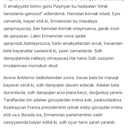
O əməliyyatın birinci günü Paşınyan bu hadisələri “etnik
təmizləmə-genosid” adlandırırdı. Hamıdan kömək istədi. Eyni
zamanda, bəyan etdi ki, Ermənistan bu məsələyə
qarışmayacaq. Sən hamıdan kömək istəyirsənsə, gərək özün
də qarışasan. Lakin Ermənistan sona qədər
qarışmadı.Xatırlayırsızsa, hərbi əməliyatlardan əvvəl, İrəvandan
belə bəyanatlar səslənirdi ki, yaxın zamanlarda Sülh
danışıqlarında irəliləyiş olmayacaq.Hər hansı Sülh sazişinin
imzalanması mümükün deyil.
Amma Antiterror tədbirlərindən sonra İrəvan belə bir maraqlı
bəyanat verdi ki, sülh danışıqları davam edəcək. Adətən belə
durumlarda, sülh danışıqları arxa plana keçir, durğunluq yaranır.
Tərəflərdən biri adətən görüşlərdən imtina edir, yadınızdadırsa
Azərbaycan Fransa prezidentinin iştirak etdiyi görüşdən imtina
etdi və.s Burada isə, Ermənistan parlamentinin sədri
səviyyəsində bəyan edildi ki, sülh üçün tarixi şərait yaranıb.