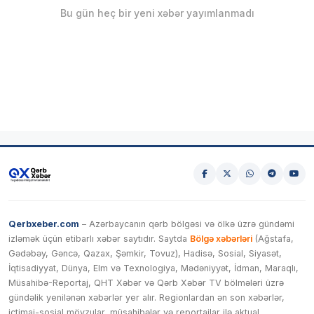
Bu gün heç bir yeni xəbər yayımlanmadı
Qerbxeber.com
– Azərbaycanın qərb bölgəsi və ölkə üzrə gündəmi
izləmək üçün etibarlı xəbər saytıdır. Saytda
Bölgə xəbərləri
(Ağstafa,
Gədəbəy, Gəncə, Qazax, Şəmkir, Tovuz), Hadisə, Sosial, Siyasət,
İqtisadiyyat, Dünya, Elm və Texnologiya, Mədəniyyət, İdman, Maraqlı,
Müsahibə-Reportaj, QHT Xəbər və Qərb Xəbər TV bölmələri üzrə
gündəlik yenilənən xəbərlər yer alır. Regionlardan ən son xəbərlər,
ictimai-sosial mövzular, müsahibələr və reportajlar ilə aktual