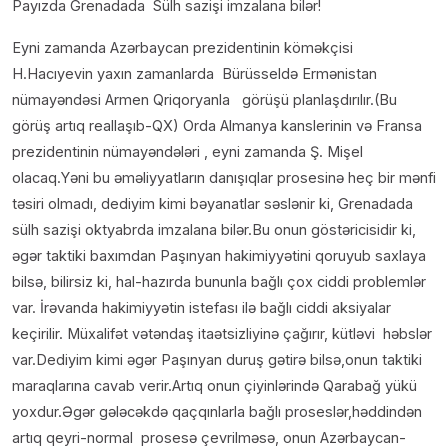
Payızda Grenadada Sülh sazişi imzalana bilər!
Eyni zamanda Azərbaycan prezidentinin köməkçisi
H.Hacıyevin yaxın zamanlarda Bürüsseldə Ermənistan
nümayəndəsi Armen Qriqoryanla görüşü planlaşdırılır.(Bu
görüş artıq reallaşıb-QX) Orda Almanya kanslerinin və Fransa
prezidentinin nümayəndələri , eyni zamanda Ş. Mişel
olacaq.Yəni bu əməliyyatların danışıqlar prosesinə heç bir mənfi
təsiri olmadı, dediyim kimi bəyanatlar səslənir ki, Grenadada
sülh sazişi oktyabrda imzalana bilər.Bu onun göstəricisidir ki,
əgər taktiki baxımdan Paşınyan hakimiyyətini qoruyub saxlaya
bilsə, bilirsiz ki, hal-hazırda bununla bağlı çox ciddi problemlər
var. İrəvanda hakimiyyətin istefası ilə bağlı ciddi aksiyalar
keçirilir. Müxalifət vətəndaş itaətsizliyinə çağırır, kütləvi həbslər
var.Dediyim kimi əgər Paşınyan duruş gətirə bilsə,onun taktiki
maraqlarına cavab verir.Artıq onun çiyinlərində Qarabağ yükü
yoxdur.Əgər gələcəkdə qaçqınlarla bağlı proseslər,həddindən
artıq qeyri-normal prosesə çevrilməsə, onun Azərbaycan-