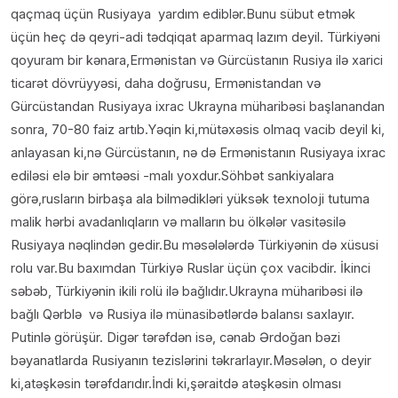
qaçmaq üçün Rusiyaya yardım ediblər.Bunu sübut etmək
üçün heç də qeyri-adi tədqiqat aparmaq lazım deyil. Türkiyəni
qoyuram bir kənara,Ermənistan və Gürcüstanın Rusiya ilə xarici
ticarət dövrüyyəsi, daha doğrusu, Ermənistandan və
Gürcüstandan Rusiyaya ixrac Ukrayna müharibəsi başlanandan
sonra, 70-80 faiz artıb.Yəqin ki,mütəxəsis olmaq vacib deyil ki,
anlayasan ki,nə Gürcüstanın, nə də Ermənistanın Rusiyaya ixrac
ediləsi elə bir əmtəəsi -malı yoxdur.Söhbət sankiyalara
görə,rusların birbaşa ala bilmədikləri yüksək texnoloji tutuma
malik hərbi avadanlıqların və malların bu ölkələr vasitəsilə
Rusiyaya nəqlindən gedir.Bu məsələlərdə Türkiyənin də xüsusi
rolu var.Bu baxımdan Türkiyə Ruslar üçün çox vacibdir. İkinci
səbəb, Türkiyənin ikili rolü ilə bağlıdır.Ukrayna müharibəsi ilə
bağlı Qərblə və Rusiya ilə münasibətlərdə balansı saxlayır.
Putinlə görüşür. Digər tərəfdən isə, cənab Ərdoğan bəzi
bəyanatlarda Rusiyanın tezislərini təkrarlayır.Məsələn, o deyir
ki,atəşkəsin tərəfdarıdır.İndi ki,şəraitdə atəşkəsin olması