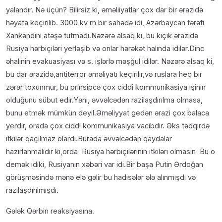
yalandır. Nə üçün? Bilirsiz ki, əməliiyatlar çox dar bir ərazidə
həyata keçirilib. 3000 kv m bir sahədə idi, Azərbaycan tərəfi
Xankəndini atəşə tutmadı.Nəzərə alsaq ki, bu kiçik ərazidə
Rusiya hərbiçiləri yerləşib və onlar hərəkət halında idilər.Dinc
əhalinin evakuasiyası və s. işlərlə məşğul idilər. Nəzərə alsaq ki,
bu dar ərazidə,antiterror əməliyatı keçirilir,və ruslara heç bir
zərər toxunmur, bu prinsipcə çox ciddi kommunikasiya işinin
olduğunu sübut edir.Yəni, əvvəlcədən razilaşdırılma olmasa,
bunu etmək mümkün deyil.Əməliyyat gedən ərazi çox balaca
yerdir, orada çox ciddi kommunikasiya vacibdir. Əks tədqirdə
itkilər qaçılmaz olardı.Burada əvvəlcədən qaydalar
hazırlanmalıdır ki,orda Rusiya hərbiçilərinin itkiləri olmasın Bu o
demək idiki, Rusiyanın xəbəri var idi.Bir başa Putin Ərdoğan
görüşməsində mənə elə gəlir bu hadisələr ələ alınmışdı və
razılaşdırılmışdı.
Gələk Qərbin reaksiyasına.