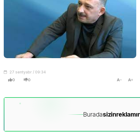
27 sentyabr / 09:34
0
0
A
A
Burada
sizin
reklamın