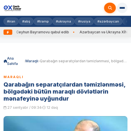
#iran
#abş
#tramp
#ukrayna
#rusiya
#azərbaycan
#h
 Ceyhun Bayramovu qəbul edib
Azərbaycan və Ukrayna XİN başçıları ara
Skip
to
content
Ana
Maraqlı
Qarabağın separatçılardan təmizlənməsi, bölgədəki bütün maraqlı dövlətlərin mənafeyinə uyğundur
Səhifə
MARAQLI
Qarabağın separatçılardan təmizlənməsi,
bölgədəki bütün maraqlı dövlətlərin
mənafeyinə uyğundur
27 sentyabr / 09:34
12 dəq