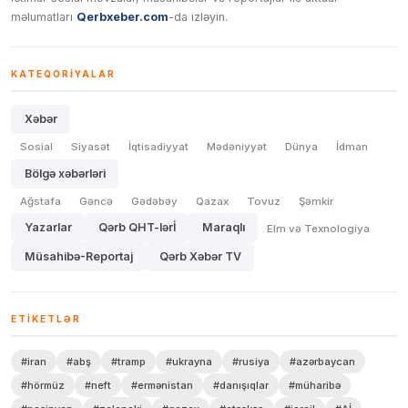
məlumatları
Qerbxeber.com
-da izləyin.
KATEQORIYALAR
Xəbər
Sosial
Siyasət
İqtisadiyyat
Mədəniyyət
Dünya
İdman
Bölgə xəbərləri
Ağstafa
Gəncə
Gədəbəy
Qazax
Tovuz
Şəmkir
Yazarlar
Qərb QHT-lərİ
Maraqlı
Elm və Texnologiya
Müsahibə-Reportaj
Qərb Xəbər TV
ETIKETLƏR
#iran
#abş
#tramp
#ukrayna
#rusiya
#azərbaycan
#hörmüz
#neft
#ermənistan
#danışıqlar
#müharibə