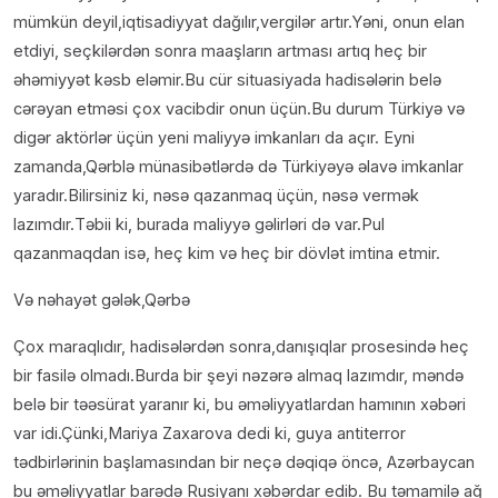
mümkün deyil,iqtisadiyyat dağılır,vergilər artır.Yəni, onun elan
etdiyi, seçkilərdən sonra maaşların artması artıq heç bir
əhəmiyyət kəsb eləmir.Bu cür situasiyada hadisələrin belə
cərəyan etməsi çox vacibdir onun üçün.Bu durum Türkiyə və
digər aktörlər üçün yeni maliyyə imkanları da açır. Eyni
zamanda,Qərblə münasibətlərdə də Türkiyəyə əlavə imkanlar
yaradır.Bilirsiniz ki, nəsə qazanmaq üçün, nəsə vermək
lazımdır.Təbii ki, burada maliyyə gəlirləri də var.Pul
qazanmaqdan isə, heç kim və heç bir dövlət imtina etmir.
Və nəhayət gələk,Qərbə
Çox maraqlıdır, hadisələrdən sonra,danışıqlar prosesində heç
bir fasilə olmadı.Burda bir şeyi nəzərə almaq lazımdır, məndə
belə bir təəsürat yaranır ki, bu əməliyyatlardan hamının xəbəri
var idi.Çünki,Mariya Zaxarova dedi ki, guya antiterror
tədbirlərinin başlamasından bir neçə dəqiqə öncə, Azərbaycan
bu əməliyyatlar barədə Rusiyanı xəbərdar edib. Bu təmamilə ağ