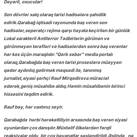
Dəyərli, oxucular!
Son dövrlər xalq olaraq tarixi hadisələrə şahidlik
edirik.Qarabağ iqtisadi rayonunda baş verən son
hadisələr,seperatçı rejimə qarşı həyata keçirilən bir günlük
Lokal xarakterli Antiterror Tədbirlərin görünən və
görünməyən tərəfləri və hadisələrdən sonra baş verənlər
hər kəs üçün maraqlıdır.”Qərb xəbər” media portalı
olaraq,Qarabağda baş verən tarixi proseslərə müəyyən
qədər aydınlıq gətirmək məqsədi ilə, tanınmış
jurnalist,siyasi şərhçi Rauf Mirqədirova müraciət
edərək,geniş müsahibə aldıq.Həmin müsahibənin birinci
hissəsini təqdim edirik.
Rauf b
əy, hər vaxtınız xeyir.
Qarabağda hərbi hərəkətliliyin arxasında baş verən siyasi
oyunlardan çox danışılır.Müxtəlif ölkələrdən fərqli
reaksiyalar oldu, bir çox bəyanatlar səsləndirildi.Əslində , nə