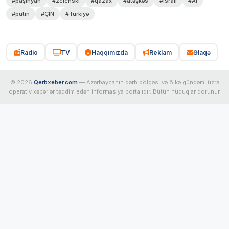
#paşinyan
#zelenski
#qazax
#atəşkəs
#israil
#Aİ
#putin
#ÇİN
#Türkiyə
Radio
TV
Haqqımızda
Reklam
Əlaqə
© 2026
Qerbxeber.com
— Azərbaycanın qərb bölgəsi və ölkə gündəmi üzrə
operativ xəbərlər təqdim edən informasiya portalıdır. Bütün hüquqlar qorunur.