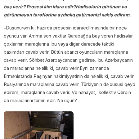
baş verir? Prosesi kim idarə edir?Hadisələrin gürünən və
görünməyən tərəflərinə aydınlıq gətirmənizi xahiş edirəm.
–
Düşünürəm ki, hazırda prosesin idarəedilməsində bir neçə
oyuncu var. Amma son vaxtlar Qarabağda baş verən hadisələr
çoxlarının maraqlarına bu vəya digər dərəcədə taktiki
baxımdan cavab verir. Bütün aparıcı oyuncuların maraqlarına
cavab verir. Söhbət Azərbaycandan gedirsə, bu Azərbaycanın
da maraqlarına hələlik ki, cavab verir.Eyni zamanda
Ermənistanda Paşınyan hakimiyyətinin də hələlik ki, cavab verir.
Rusiyanında maraqlarına cavab verir, Türkiyənin də xüsusi qeyd
edirəm, maraqlarına cavab verir. Və nəhayət, kollektiv Qərbin
də maraqlarını təmin edir. Nə üçün?