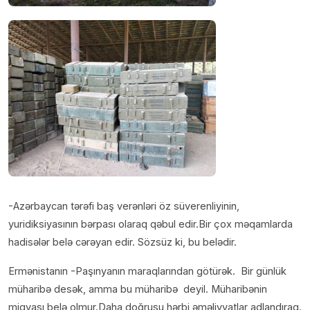
-Azərbaycan tərəfi baş verənləri öz süverenliyinin,
yuridiksiyasının bərpası olaraq qəbul edir.Bir çox məqamlarda
hadisələr belə cərəyan edir. Sözsüz ki, bu belədir.
Ermənistanın -Paşınyanın maraqlarından götürək. Bir günlük
müharibə desək, amma bu müharibə deyil. Müharibənin
miqyası belə olmur.Daha doğrusu hərbi əməliyyatlar adlandıraq.