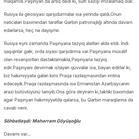
məqamdı.Paşınyan da artıq dedi ki, sülh sazişi imzalamaq olar.
Rusiya ilə geosiyasi qarşıdurmalar isə yerində qaldı.Onun
nəticələri baxımından tərəflər Qərbin patronajlığı altında davam
edərlərsə, heç nə dəyişmir.
Rusiya eyni zamanda Paşınyana təzyiq alətləri əldə etdi. İndi
qaşqınlar gəlir, orda siyasi qarşıdırma var.Paşınyana müxalif
olan revanşistləri dəstəkləməklə,Paşınyana təzyiq
edir.Paşınyanı devirmək istəyən qüvvələr isə, bəyan edirlər ki,
biz hakimiyyətə gələn kimi Praqa razılaşmasından imtina
edəcəyik.Praqa razılaşmasında isə Ermənistan Azərbaycanın
ərazi bütövlüyünü tanıyıb.Ona görə deyirəm ki,taktiki baxımdan
əgər Paşınyan hakimiyyətdə qalarsa, bu Qərbin maraqlarına da
cavab verir.
Söhbətləşdi: Məhərrəm Göyüşoğlu
Davamı var…