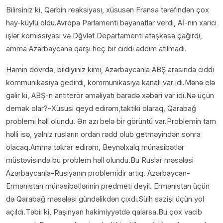
Bilirsiniz ki, Qərbin reaksiyası, xüsusən Fransa tərəfindən çox
hay-küylü oldu.Avropa Parlamenti bəyanatlar verdi, Aİ-nın xarici
işlər komissiyası və Dğvlət Departamenti atəşkəsə çağırdı,
amma Azərbaycana qarşı heç bir ciddi addım atılmadı.
Həmin dövrdə, bildiyiniz kimi, Azərbaycanla ABŞ arasında ciddi
kommunikasiya gedirdi, kommunikasiya kanalı var idi.Mənə elə
gəlir ki, ABŞ-n antiterör əməliyatı barədə xəbəri var idi.Nə üçün
demək olar?-Xüsusi qeyd edirəm,taktiki olaraq, Qarabağ
problemi həll olundu. Ən azı belə bir görüntü var.Problemin tam
həlli isə, yalnız rusların ordan rədd olub getməyindən sonra
olacaq.Amma təkrar edirəm, Beynəlxalq münasibətlər
müstəvisində bu problem həll olundu.Bu Ruslar məsələsi
Azərbaycanla-Rusiyanın problemidir artıq. Azərbaycan-
Ermənistan münasibətlərinin predmeti deyil. Ermənistan üçün
də Qarabağ məsələsi gündəlikdən çıxdı.Sülh sazişi üçün yol
açıldı.Təbii ki, Paşınyan hakimiyyətdə qalarsa.Bu çox vacib