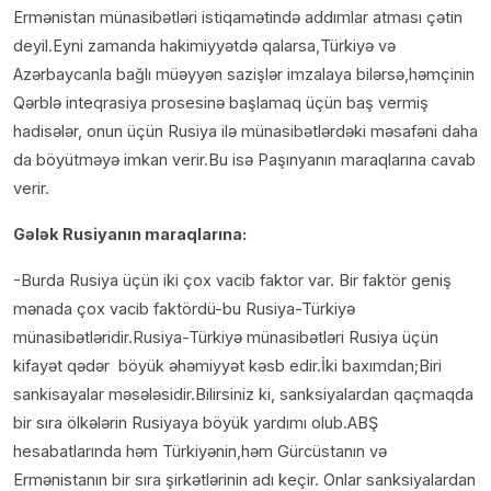
Ermənistan münasibətləri istiqamətində addımlar atması çətin
deyil.Eyni zamanda hakimiyyətdə qalarsa,Türkiyə və
Azərbaycanla bağlı müəyyən sazişlər imzalaya bilərsə,həmçinin
Qərblə inteqrasiya prosesinə başlamaq üçün baş vermiş
hadisələr, onun üçün Rusiya ilə münasibətlərdəki məsafəni daha
da böyütməyə imkan verir.Bu isə Paşınyanın maraqlarına cavab
verir.
Gələk Rusiyanın maraqlarına:
-Burda Rusiya üçün iki çox vacib faktor var. Bir faktör geniş
mənada çox vacib faktördü-bu Rusiya-Türkiyə
münasibətləridir.Rusiya-Türkiyə münasibətləri Rusiya üçün
kifayət qədər böyük əhəmiyyət kəsb edir.İki baxımdan;Biri
sankisayalar məsələsidir.Bilirsiniz ki, sanksiyalardan qaçmaqda
bir sıra ölkələrin Rusiyaya böyük yardımı olub.ABŞ
hesabatlarında həm Türkiyənin,həm Gürcüstanın və
Ermənistanın bir sıra şirkətlərinin adı keçir. Onlar sanksiyalardan