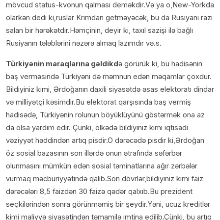
mövcud status-kvonun qalması deməkdir.Və ya o,New-Yorkda
olarkən dedi ki,ruslar Krımdan getməyəcək, bu da Rusiyanı razı
salan bir hərəkətdir.Həmçinin, deyir ki, taxıl sazişi ilə bağlı
Rusiyanın tələblərini nəzərə almaq lazımdır və.s.
Türkiyənin maraqlarına gəldikd
ə görürük ki, bu hadisənin
baş verməsində Türkiyəni də məmnun edən məqamlar çoxdur.
Bildiyiniz kimi, Ərdoğanın daxili siyasətdə əsas elektoratı dindar
və milliyətçi kəsimdir.Bu elektorat qarşısında baş vermiş
hadisədə, Türkiyənin rolunun böyüklüyünü göstərmək ona az
da olsa yardım edir. Çünki, ölkədə bildiyiniz kimi iqtisadi
vəziyyət həddindən artıq pisdir.O dərəcədə pisdir ki,Ərdoğan
öz sosial bazasının son illərdə onun ətrafında səfərbər
olunmasını mümkün edən sosial təminatlarına ağır zərbələr
vurmaq məcburiyyətində qalıb.Son dövrlər,bildiyiniz kimi faiz
dərəcələri 8,5 faizdən 30 faizə qədər qalxıb.Bu prezident
seçkilərindən sonra görünməmiş bir şeydir.Yəni, ucuz kreditlər
kimi maliyyə siyasətindən təmamilə imtina edilib.Çünki, bu artıq