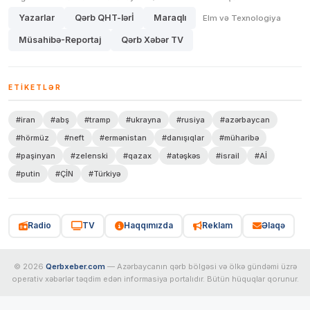
Yazarlar
Qərb QHT-lərİ
Maraqlı
Elm və Texnologiya
Müsahibə-Reportaj
Qərb Xəbər TV
ETIKETLƏR
#iran
#abş
#tramp
#ukrayna
#rusiya
#azərbaycan
#hörmüz
#neft
#ermənistan
#danışıqlar
#müharibə
#paşinyan
#zelenski
#qazax
#atəşkəs
#israil
#Aİ
#putin
#ÇİN
#Türkiyə
Radio
TV
Haqqımızda
Reklam
Əlaqə
© 2026
Qerbxeber.com
— Azərbaycanın qərb bölgəsi və ölkə gündəmi üzrə
operativ xəbərlər təqdim edən informasiya portalıdır. Bütün hüquqlar qorunur.