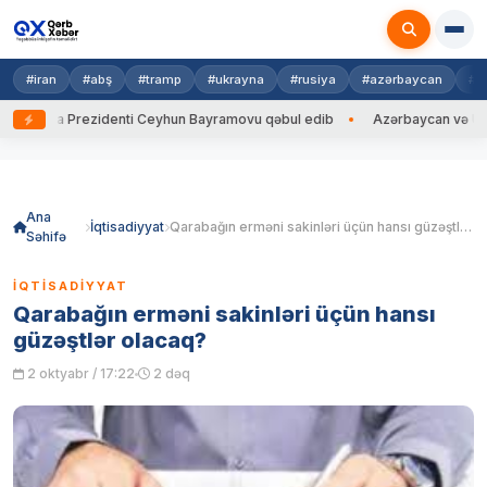
#iran
#abş
#tramp
#ukrayna
#rusiya
#azərbaycan
#h
ayna Prezidenti Ceyhun Bayramovu qəbul edib
Azərbaycan və Ukrayna 
Skip
to
content
Ana
İqtisadiyyat
Qarabağın erməni sakinləri üçün hansı güzəştlər olacaq?
Səhifə
İQTISADIYYAT
Qarabağın erməni sakinləri üçün hansı
güzəştlər olacaq?
2 oktyabr / 17:22
2 dəq