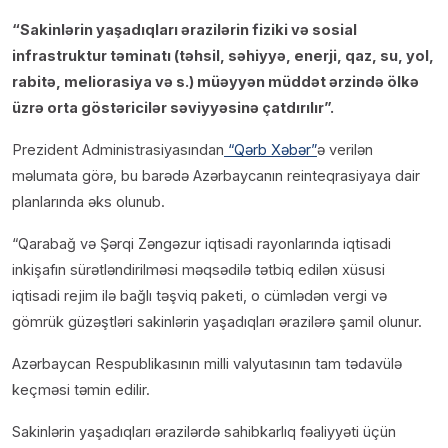
“Sakinlərin yaşadıqları ərazilərin fiziki və sosial
infrastruktur təminatı (təhsil, səhiyyə, enerji, qaz, su, yol,
rabitə, meliorasiya və s.) müəyyən müddət ərzində ölkə
üzrə orta göstəricilər səviyyəsinə çatdırılır”.
Prezident Administrasiyasından
“Qərb Xəbər”
ə verilən
məlumata görə, bu barədə Azərbaycanın reinteqrasiyaya dair
planlarında əks olunub.
“Qarabağ və Şərqi Zəngəzur iqtisadi rayonlarında iqtisadi
inkişafın sürətləndirilməsi məqsədilə tətbiq edilən xüsusi
iqtisadi rejim ilə bağlı təşviq paketi, o cümlədən vergi və
gömrük güzəştləri sakinlərin yaşadıqları ərazilərə şamil olunur.
Azərbaycan Respublikasının milli valyutasının tam tədavülə
keçməsi təmin edilir.
Sakinlərin yaşadıqları ərazilərdə sahibkarlıq fəaliyyəti üçün