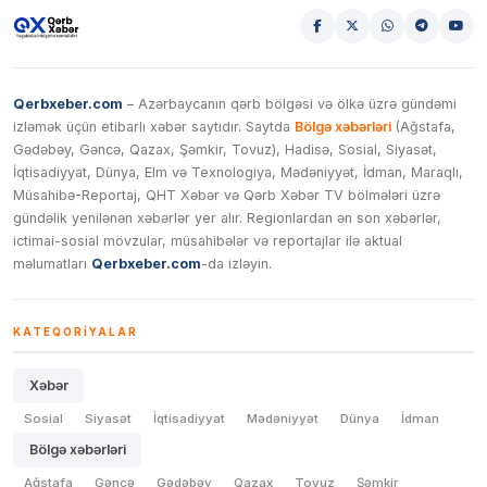
Qerbxeber.com
– Azərbaycanın qərb bölgəsi və ölkə üzrə gündəmi
izləmək üçün etibarlı xəbər saytıdır. Saytda
Bölgə xəbərləri
(Ağstafa,
Gədəbəy, Gəncə, Qazax, Şəmkir, Tovuz), Hadisə, Sosial, Siyasət,
İqtisadiyyat, Dünya, Elm və Texnologiya, Mədəniyyət, İdman, Maraqlı,
Müsahibə-Reportaj, QHT Xəbər və Qərb Xəbər TV bölmələri üzrə
gündəlik yenilənən xəbərlər yer alır. Regionlardan ən son xəbərlər,
ictimai-sosial mövzular, müsahibələr və reportajlar ilə aktual
məlumatları
Qerbxeber.com
-da izləyin.
KATEQORIYALAR
Xəbər
Sosial
Siyasət
İqtisadiyyat
Mədəniyyət
Dünya
İdman
Bölgə xəbərləri
Ağstafa
Gəncə
Gədəbəy
Qazax
Tovuz
Şəmkir