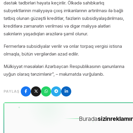
dəstək tədbirləri həyata keçirilir. Ölkədə sahibkarlıq
subyektlərinin maliyyəyə çıxış imkanlarının artırılması ilə bağlı
tətbiq olunan güzəştli kreditlər, faizlərin subsidiyalaşdırılması,
kreditlərə zəmanətin verilməsi və digər maliyyə alətləri
sakinlərin yaşadıqları ərazilərə şamil olunur.
Fermerlərə subsidiyalar verilir və onlar torpaq vergisi istisna
olmaqla, bütün vergilərdən azad edilir.
Mülkiyyət məsələləri Azərbaycan Respublikasının qanunlarına
uyğun olaraq tənzimlənir”, – məlumatda vurğulanıb.
PAYLAŞ
Burada
sizin
reklamın