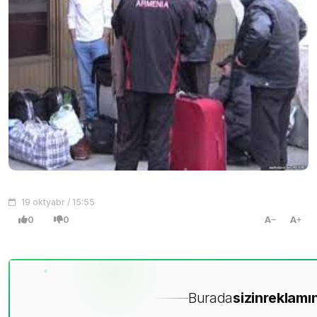
19 oktyabr / 15:55
0
0
A
A
Burada
sizin
reklamın