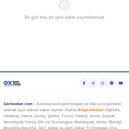
Bu gün heç bir yeni xəbər yayımlanmadı
Qerbxeber.com
– Azərbaycanın qərb bölgəsi və ölkə üzrə gündəmi
izləmək üçün etibarlı xəbər saytıdır. Saytda
Bölgə xəbərləri
(Ağstafa,
Gədəbəy, Gəncə, Qazax, Şəmkir, Tovuz), Hadisə, Sosial, Siyasət,
İqtisadiyyat, Dünya, Elm və Texnologiya, Mədəniyyət, İdman, Maraqlı,
Müsahibə-Reportaj, QHT Xəbər və Qərb Xəbər TV bölmələri üzrə