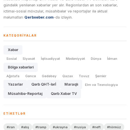
gündəlik yenilənən xəbərlər yer alır. Regionlardan ən son xəbərlər,
ictimai-sosial mövzular, müsahibələr və reportajlar ilə aktual
məlumatları
Qerbxeber.com
-da izləyin.
KATEQORIYALAR
Xəbər
Sosial
Siyasət
İqtisadiyyat
Mədəniyyət
Dünya
İdman
Bölgə xəbərləri
Ağstafa
Gəncə
Gədəbəy
Qazax
Tovuz
Şəmkir
Yazarlar
Qərb QHT-lərİ
Maraqlı
Elm və Texnologiya
Müsahibə-Reportaj
Qərb Xəbər TV
ETIKETLƏR
#iran
#abş
#tramp
#ukrayna
#rusiya
#neft
#hörmüz