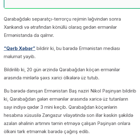
Qarabağdakı separatçı-terrorçu rejimin ləğvindən sonra
Xankəndi və ətrafından könüllü olaraq gedən ermənilər
Ermənistanda da qalmır.
“Qərb Xəbər”
bildirir ki, bu barədə Ermənistan mediası
məlumat yayıb.
Bildirilib ki, 20 gün ərzində Qarabağdan köçən ermənilər
arasında minlərlə şəxs xarici ölkələrə üz tutub.
Bu barədə danışan Ermənistan Baş naziri Nikol Paşinyan bildirib
ki, Qarabağdan gələn ermənilər arasında xaricə üz tutanların
sayı indiyə qədər 3 mini keçib. Qarabağdan köçənlərin
hesabına xüsusilə Zəngəzur vilayətində son illər kəskin şəkildə
azalan əhalinin artımını təmin etməyə çalışan Paşinyan onlara
ölkəni tərk etməmək barədə çağırış edib.