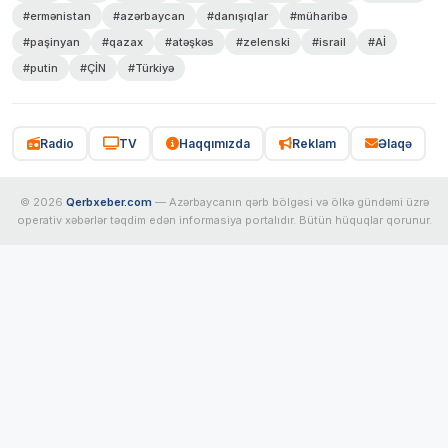
#ermənistan
#azərbaycan
#danışıqlar
#müharibə
#paşinyan
#qazax
#atəşkəs
#zelenski
#israil
#Aİ
#putin
#ÇİN
#Türkiyə
Radio
TV
Haqqımızda
Reklam
Əlaqə
© 2026
Qerbxeber.com
— Azərbaycanın qərb bölgəsi və ölkə gündəmi üzrə
operativ xəbərlər təqdim edən informasiya portalıdır. Bütün hüquqlar qorunur.