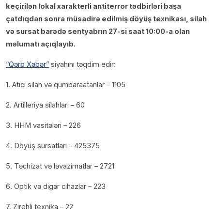
keçirilən lokal xarakterli antiterror tədbirləri başa
çatdıqdan sonra müsadirə edilmiş döyüş texnikası, silah
və sursat barədə sentyabrın 27-si saat 10:00-a olan
məlumatı açıqlayıb.
“Qərb Xəbər”
siyahını təqdim edir:
1. Atıcı silah və qumbaraatanlar – 1105
2. Artilleriya silahları – 60
3. HHM vasitələri – 226
4. Döyüş sursatları – 425375
5. Təchizat və ləvazimatlar – 2721
6. Optik və digər cihazlar – 223
7. Zirehli texnika – 22