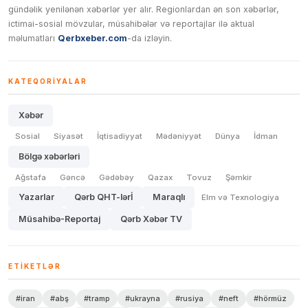
gündəlik yenilənən xəbərlər yer alır. Regionlardan ən son xəbərlər,
ictimai-sosial mövzular, müsahibələr və reportajlar ilə aktual
məlumatları
Qerbxeber.com
-da izləyin.
KATEQORIYALAR
Xəbər
Sosial
Siyasət
İqtisadiyyat
Mədəniyyət
Dünya
İdman
Bölgə xəbərləri
Ağstafa
Gəncə
Gədəbəy
Qazax
Tovuz
Şəmkir
Yazarlar
Qərb QHT-lərİ
Maraqlı
Elm və Texnologiya
Müsahibə-Reportaj
Qərb Xəbər TV
ETIKETLƏR
#iran
#abş
#tramp
#ukrayna
#rusiya
#neft
#hörmüz