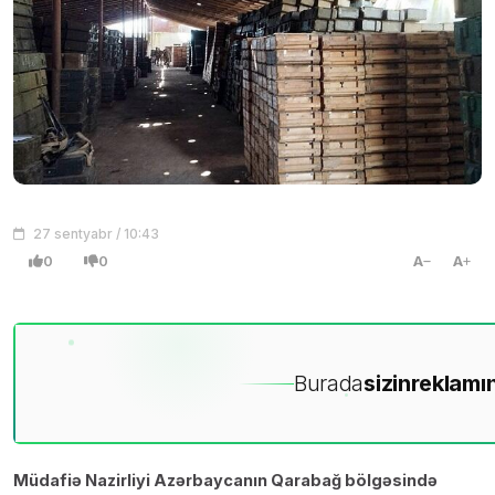
27 sentyabr / 10:43
0
0
A
A
Burada
sizin
reklamın
Müdafiə Nazirliyi Azərbaycanın Qarabağ bölgəsində