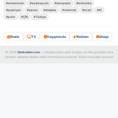
#ermənistan
#azərbaycan
#danışıqlar
#müharibə
#paşinyan
#qazax
#atəşkəs
#zelenski
#israil
#Aİ
#putin
#ÇİN
#Türkiyə
Radio
TV
Haqqımızda
Reklam
Əlaqə
© 2026
Qerbxeber.com
— Azərbaycanın qərb bölgəsi və ölkə gündəmi üzrə
operativ xəbərlər təqdim edən informasiya portalıdır. Bütün hüquqlar qorunur.