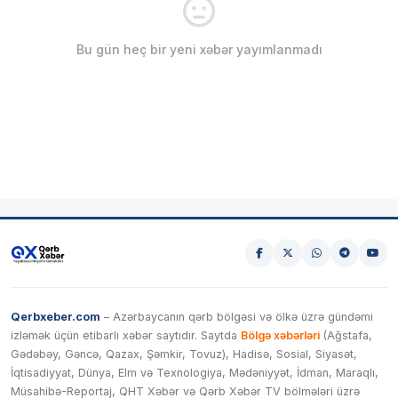
Bu gün heç bir yeni xəbər yayımlanmadı
Qerbxeber.com
– Azərbaycanın qərb bölgəsi və ölkə üzrə gündəmi
izləmək üçün etibarlı xəbər saytıdır. Saytda
Bölgə xəbərləri
(Ağstafa,
Gədəbəy, Gəncə, Qazax, Şəmkir, Tovuz), Hadisə, Sosial, Siyasət,
İqtisadiyyat, Dünya, Elm və Texnologiya, Mədəniyyət, İdman, Maraqlı,
Müsahibə-Reportaj, QHT Xəbər və Qərb Xəbər TV bölmələri üzrə