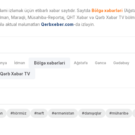
mi izləmək üçün etibarlı xəbər saytıdır. Saytda
Bölgə xəbərləri
(Ağsta
İdman, Maraqlı, Müsahibə-Reportaj, QHT Xəbər və Qərb Xəbər TV bölmələ
ilə aktual məlumatları
Qerbxeber.com
-da izləyin.
ünya
İdman
Bölgə xəbərləri
Ağstafa
Gəncə
Gədəbəy
Qərb Xəbər TV
an
#hörmüz
#neft
#ermənistan
#danışıqlar
#müharibə