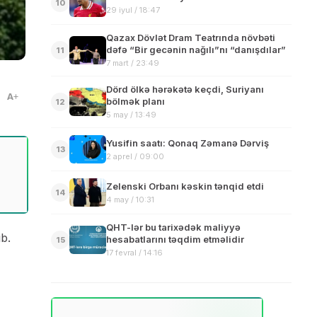
10
29 iyul / 18:47
Qazax Dövlət Dram Teatrında növbəti
dəfə “Bir gecənin nağılı”nı “danışdılar”
11
7 mart / 23:49
Dörd ölkə hərəkətə keçdi, Suriyanı
A
bölmək planı
12
5 may / 13:49
Yusifin saatı: Qonaq Zəmanə Dərviş
13
2 aprel / 09:00
Zelenski Orbanı kəskin tənqid etdi
14
4 may / 10:31
QHT-lər bu tarixədək maliyyə
b.
hesabatlarını təqdim etməlidir
15
17 fevral / 14:16