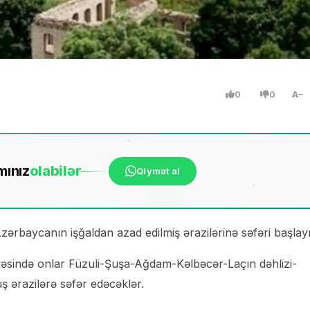
0
0
A
mınız
ola
bilər
Qiymət al
ərbaycanın işğaldan azad edilmiş ərazilərinə səfəri başlayı
vəsində onlar Füzuli-Şuşa-Ağdam-Kəlbəcər-Laçın dəhlizi-
 ərazilərə səfər edəcəklər.