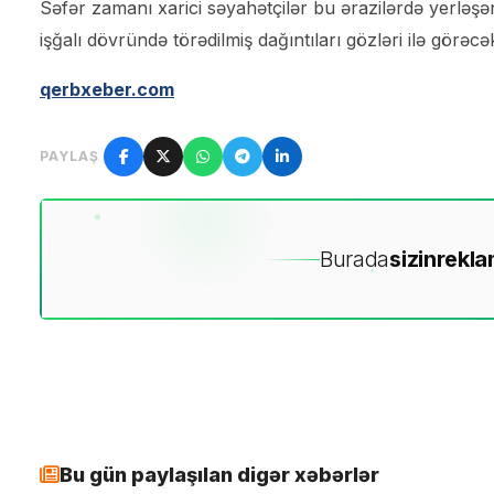
Səfər zamanı xarici səyahətçilər bu ərazilərdə yerləşən
işğalı dövründə törədilmiş dağıntıları gözləri ilə görəcək
qerbxeber.com
PAYLAŞ
Burada
sizin
rekla
Bu gün paylaşılan digər xəbərlər