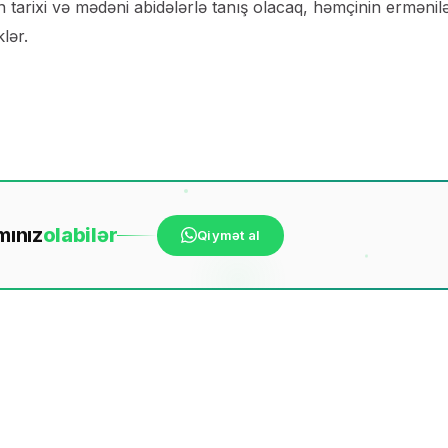
 tarixi və mədəni abidələrlə tanış olacaq, həmçinin ermənil
lər.
mınız
ola
bilər
Qiymət al