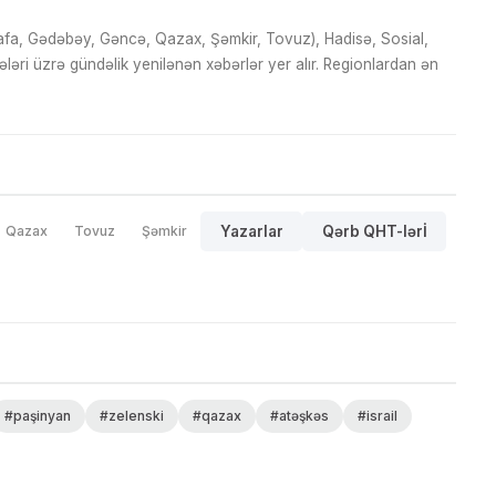
fa, Gədəbəy, Gəncə, Qazax, Şəmkir, Tovuz), Hadisə, Sosial,
ri üzrə gündəlik yenilənən xəbərlər yer alır. Regionlardan ən
Qazax
Tovuz
Şəmkir
Yazarlar
Qərb QHT-lərİ
#paşinyan
#zelenski
#qazax
#atəşkəs
#israil