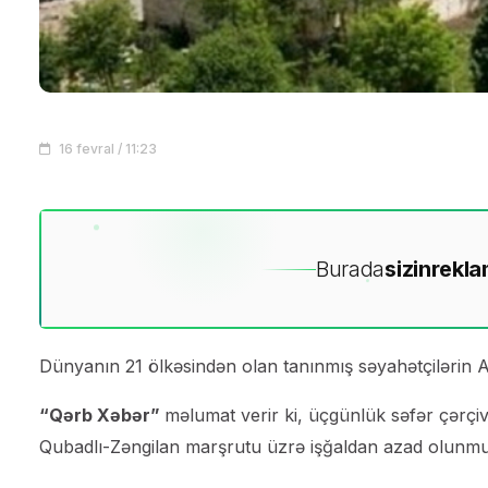
16 fevral / 11:23
Burada
sizin
rekla
Dünyanın 21 ölkəsindən olan tanınmış səyahətçilərin Az
“Qərb Xəbər”
məlumat verir ki, üçgünlük səfər çərçi
Qubadlı-Zəngilan marşrutu üzrə işğaldan azad olunmuş