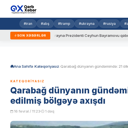
#iran
#abş
#tramp
#ukrayna
#rusiya
#
ni qaydalar
Ukrayna Prezidenti Ceyhun Bayramovu qəbul edib
SON XƏBƏRLƏR
Skip
to
content
Ana Səhifə
Kateqoriyasız
KATEQORIYASIZ
Qarabağ dünyanın gündəmin
edilmiş bölgəyə axışdı
16 fevral / 11:23
1 dəq