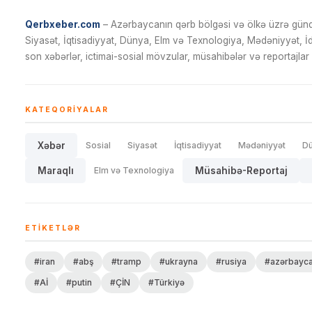
Qerbxeber.com
– Azərbaycanın qərb bölgəsi və ölkə üzrə gündə
Siyasət, İqtisadiyyat, Dünya, Elm və Texnologiya, Mədəniyyət, 
son xəbərlər, ictimai-sosial mövzular, müsahibələr və reportajlar 
KATEQORIYALAR
Xəbər
Sosial
Siyasət
İqtisadiyyat
Mədəniyyət
D
Maraqlı
Elm və Texnologiya
Müsahibə-Reportaj
ETIKETLƏR
#iran
#abş
#tramp
#ukrayna
#rusiya
#azərbayc
#Aİ
#putin
#ÇİN
#Türkiyə