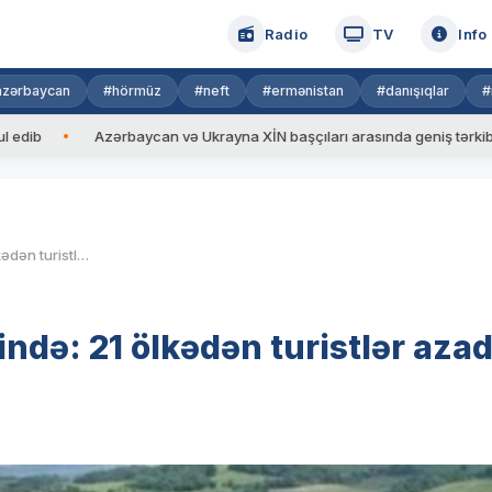
Radio
TV
Info
azərbaycan
#hörmüz
#neft
#ermənistan
#danışıqlar
#
Azərbaycan və Ukrayna XİN başçıları arasında geniş tərkibdə görüş 
Qarabağ dünyanın gündəmində: 21 ölkədən turistlər azad edilmiş bölgəyə axışdı
də: 21 ölkədən turistlər aza