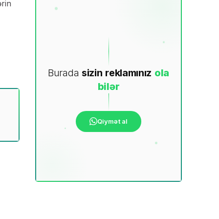
ərin
Burada
sizin
reklamınız
ola
bilər
Qiymət al