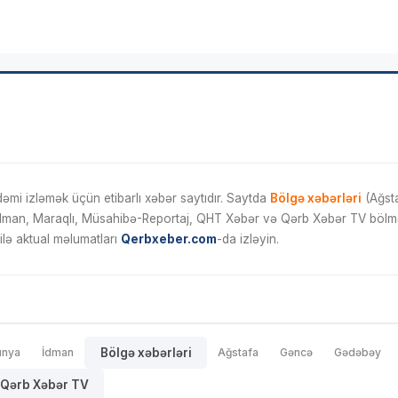
mi izləmək üçün etibarlı xəbər saytıdır. Saytda
Bölgə xəbərləri
(Ağsta
İdman, Maraqlı, Müsahibə-Reportaj, QHT Xəbər və Qərb Xəbər TV bölmələ
ilə aktual məlumatları
Qerbxeber.com
-da izləyin.
ünya
İdman
Bölgə xəbərləri
Ağstafa
Gəncə
Gədəbəy
Qərb Xəbər TV