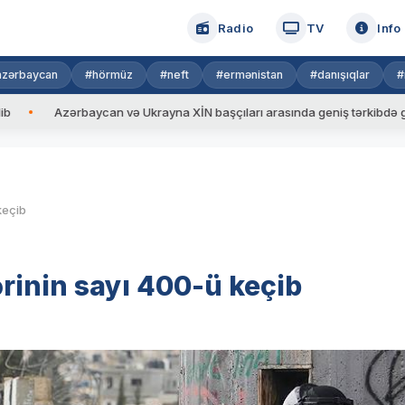
Radio
TV
Info
azərbaycan
#hörmüz
#neft
#ermənistan
#danışıqlar
#
Azərbaycan və Ukrayna XİN başçıları arasında geniş tərkibdə görüş keçir
keçib
ərinin sayı 400-ü keçib