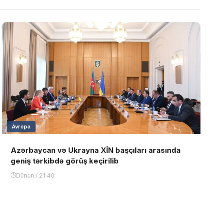
Avropa
Azərbaycan və Ukrayna XİN başçıları arasında
geniş tərkibdə görüş keçirilib
Dünən / 21:40