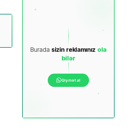
Burada
sizin
reklamınız
ola
bilər
Qiymət al