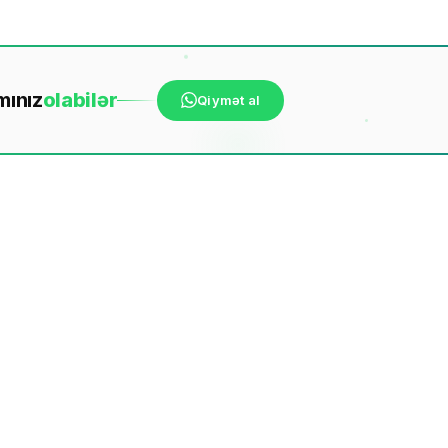
mınız
ola
bilər
Qiymət al