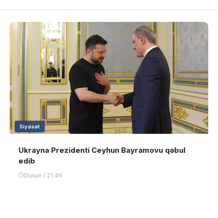
Siyasət
Ukrayna Prezidenti Ceyhun Bayramovu qəbul
edib
Dünən / 21:49