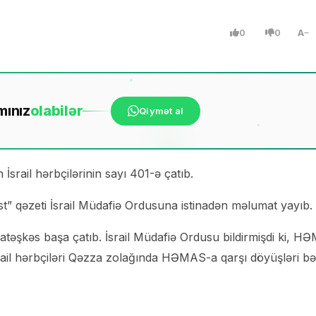
0
0
A
mınız
ola
bilər
Qiymət al
rail hərbçilərinin sayı 401-ə çatıb.
t” qəzeti İsrail Müdafiə Ordusuna istinadən məlumat yayıb.
atəşkəs başa çatıb. İsrail Müdafiə Ordusu bildirmişdi ki, 
İsrail hərbçiləri Qəzza zolağında HƏMAS-a qarşı döyüşləri b