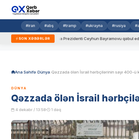
#iran
#abş
#tramp
#ukrayna
#rusiya
#
ydalar
Ukrayna Prezidenti Ceyhun Bayramovu qəbul edib
SON XƏBƏRLƏR
Skip
to
content
Ana Səhifə
Dünya
Qəzzada ölən İsrail hərbçilərinin sayı 400-ü 
DÜNYA
Qəzzada ölən İsrail hərbçil
4 dekabr / 13:58
1 dəq