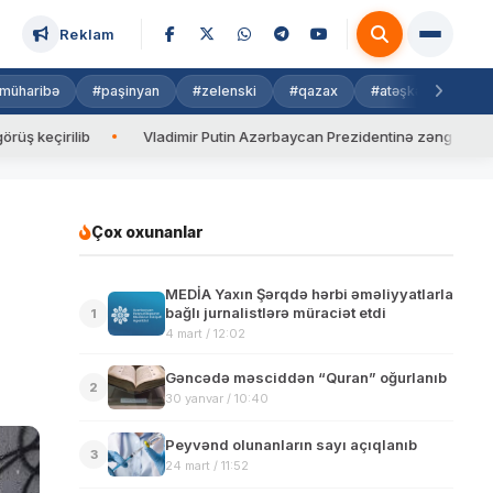
Reklam
müharibə
#paşinyan
#zelenski
#qazax
#atəşkəs
#isra
ilib
Vladimir Putin Azərbaycan Prezidentinə zəng edib
Val
Çox oxunanlar
MEDİA Yaxın Şərqdə hərbi əməliyyatlarla
bağlı jurnalistlərə müraciət etdi
1
4 mart / 12:02
Gəncədə məsciddən “Quran” oğurlanıb
2
30 yanvar / 10:40
Peyvənd olunanların sayı açıqlanıb
3
24 mart / 11:52