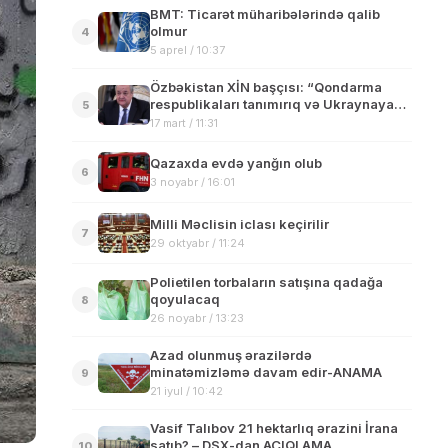
BMT: Ticarət müharibələrində qalib
olmur
4
5 aprel / 10:37
Özbəkistan XİN başçısı: “Qondarma
respublikaları tanımırıq və Ukraynaya
5
dəstəyi davam etdirəcəyik”
17 mart / 11:31
Qazaxda evdə yanğın olub
6
3 noyabr / 16:01
Milli Məclisin iclası keçirilir
7
29 oktyabr / 11:24
Polietilen torbaların satışına qadağa
qoyulacaq
8
26 noyabr / 13:23
Azad olunmuş ərazilərdə
minatəmizləmə davam edir-ANAMA
9
21 iyul / 10:42
Vasif Talıbov 21 hektarlıq ərazini İrana
satıb? – DSX-dan AÇIQLAMA
10