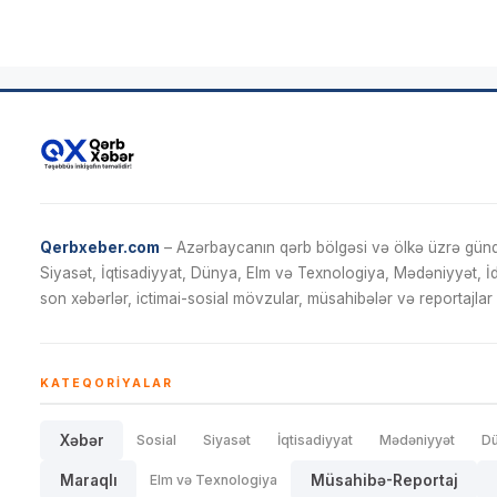
Qerbxeber.com
– Azərbaycanın qərb bölgəsi və ölkə üzrə gündə
Siyasət, İqtisadiyyat, Dünya, Elm və Texnologiya, Mədəniyyət, 
son xəbərlər, ictimai-sosial mövzular, müsahibələr və reportajlar 
KATEQORIYALAR
Xəbər
Sosial
Siyasət
İqtisadiyyat
Mədəniyyət
D
Maraqlı
Elm və Texnologiya
Müsahibə-Reportaj