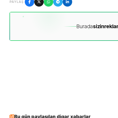
PAYLAŞ
Burada
sizin
rekla
Bu gün paylaşılan digər xəbərlər