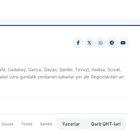
fa, Gədəbəy, Gəncə, Qazax, Şəmkir, Tovuz), Hadisə, Sosial,
ri üzrə gündəlik yenilənən xəbərlər yer alır. Regionlardan ən
Qazax
Tovuz
Şəmkir
Yazarlar
Qərb QHT-lərİ