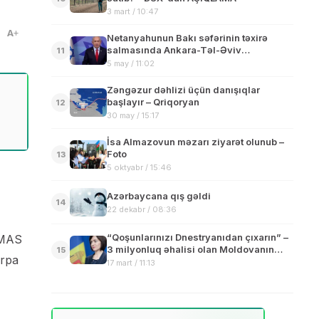
3 mart / 10:47
A
Netanyahunun Bakı səfərinin təxirə
salmasında Ankara-Təl-Əviv
11
qarşıdurması
5 may / 11:02
Zəngəzur dəhlizi üçün danışıqlar
başlayır – Qriqoryan
12
30 may / 15:17
İsa Almazovun məzarı ziyarət olunub –
Foto
13
5 oktyabr / 15:46
Azərbaycana qış gəldi
14
22 dekabr / 08:36
“Qoşunlarınızı Dnestryanıdan çıxarın” –
HƏMAS
3 milyonluq əhalisi olan Moldovanın
15
ərpa
seçilmiş prezidenti Rusiyaya
17 mart / 11:13
xəbərdarlıq etdi