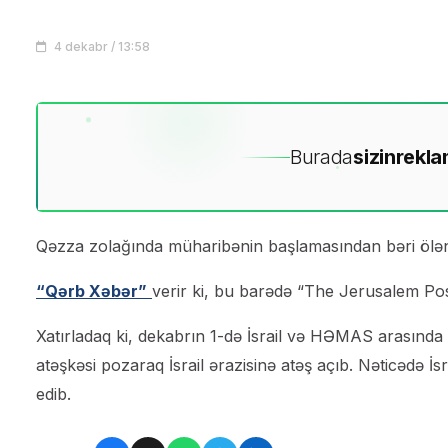
4 dekabr / 13:58
Burada
sizin
rekla
Qəzza zolağında müharibənin başlamasından bəri ölən İs
“Qərb Xəbər”
verir ki, bu barədə “The Jerusalem Pos
Xatırladaq ki, dekabrın 1-də İsrail və HƏMAS arasında 
atəşkəsi pozaraq İsrail ərazisinə atəş açıb. Nəticədə 
edib.