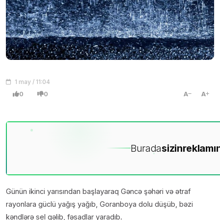
1 may / 11:04
0
0
A
A
Burada
sizin
reklamın
Günün ikinci yarısından başlayaraq Gəncə şəhəri və ətraf
rayonlara güclü yağış yağıb, Goranboya dolu düşüb, bəzi
kəndlərə sel gəlib, fəsadlar yaradıb.