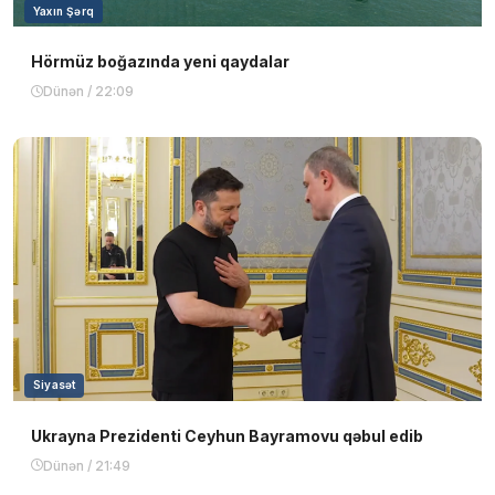
Yaxın Şərq
Hörmüz boğazında yeni qaydalar
Dünən / 22:09
Siyasət
Ukrayna Prezidenti Ceyhun Bayramovu qəbul edib
Dünən / 21:49