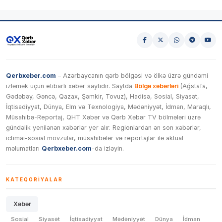
Qerbxeber.com
– Azərbaycanın qərb bölgəsi və ölkə üzrə gündəmi
izləmək üçün etibarlı xəbər saytıdır. Saytda
Bölgə xəbərləri
(Ağstafa,
Gədəbəy, Gəncə, Qazax, Şəmkir, Tovuz), Hadisə, Sosial, Siyasət,
İqtisadiyyat, Dünya, Elm və Texnologiya, Mədəniyyət, İdman, Maraqlı,
Müsahibə-Reportaj, QHT Xəbər və Qərb Xəbər TV bölmələri üzrə
gündəlik yenilənən xəbərlər yer alır. Regionlardan ən son xəbərlər,
ictimai-sosial mövzular, müsahibələr və reportajlar ilə aktual
məlumatları
Qerbxeber.com
-da izləyin.
KATEQORIYALAR
Xəbər
Sosial
Siyasət
İqtisadiyyat
Mədəniyyət
Dünya
İdman