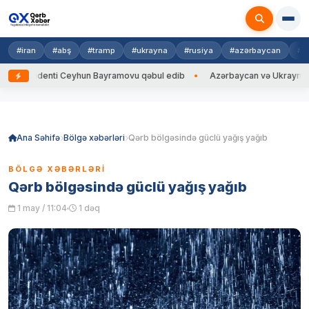
#iran
#abş
#tramp
#ukrayna
#rusiya
#azərbaycan
#h
zidenti Ceyhun Bayramovu qəbul edib
Azərbaycan və Ukrayna XİN başçıl
Skip
to
content
Ana Səhifə
Bölgə xəbərləri
Qərb bölgəsində güclü yağış yağıb
BÖLGƏ XƏBƏRLƏRI
Qərb bölgəsində güclü yağış yağıb
1 may / 11:04
1 dəq