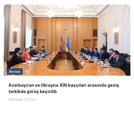
Avropa
Azərbaycan və Ukrayna XİN başçıları arasında geniş
tərkibdə görüş keçirilib
Dünən / 21:40