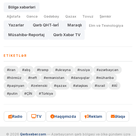
Bölgə xəbərləri
Ağstafa
Gəncə
Gədəbəy
Qazax
Tovuz
Şəmkir
Yazarlar
Qərb QHT-lərİ
Maraqlı
Elm və Texnologiya
Müsahibə-Reportaj
Qərb Xəbər TV
ETIKETLƏR
#iran
#abş
#tramp
#ukrayna
#rusiya
#azərbaycan
#hörmüz
#neft
#ermənistan
#danışıqlar
#müharibə
#paşinyan
#zelenski
#qazax
#atəşkəs
#israil
#Aİ
#putin
#ÇİN
#Türkiyə
Radio
TV
Haqqımızda
Reklam
Əlaqə
© 2026
Qerbxeber.com
— Azərbaycanın qərb bölgəsi və ölkə gündəmi üzrə