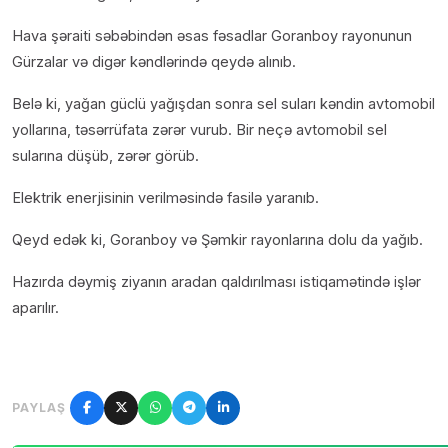
Hava şəraiti səbəbindən əsas fəsadlar Goranboy rayonunun
Gürzalar və digər kəndlərində qeydə alınıb.
Belə ki, yağan güclü yağışdan sonra sel suları kəndin avtomobil
yollarına, təsərrüfata zərər vurub. Bir neçə avtomobil sel
sularına düşüb, zərər görüb.
Elektrik enerjisinin verilməsində fasilə yaranıb.
Qeyd edək ki, Goranboy və Şəmkir rayonlarına dolu da yağıb.
Hazırda dəymiş ziyanın aradan qaldırılması istiqamətində işlər
aparılır.
PAYLAŞ