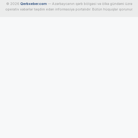
© 2026
Qerbxeber.com
— Azərbaycanın qərb bölgəsi və ölkə gündəmi üzrə
operativ xəbərlər təqdim edən informasiya portalıdır. Bütün hüquqlar qorunur.