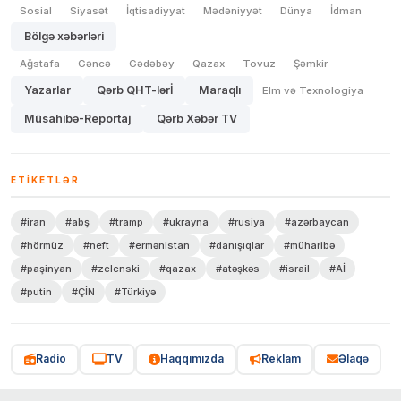
Sosial
Siyasət
İqtisadiyyat
Mədəniyyət
Dünya
İdman
Bölgə xəbərləri
Ağstafa
Gəncə
Gədəbəy
Qazax
Tovuz
Şəmkir
Yazarlar
Qərb QHT-lərİ
Maraqlı
Elm və Texnologiya
Müsahibə-Reportaj
Qərb Xəbər TV
ETIKETLƏR
#iran
#abş
#tramp
#ukrayna
#rusiya
#azərbaycan
#hörmüz
#neft
#ermənistan
#danışıqlar
#müharibə
#paşinyan
#zelenski
#qazax
#atəşkəs
#israil
#Aİ
#putin
#ÇİN
#Türkiyə
Radio
TV
Haqqımızda
Reklam
Əlaqə