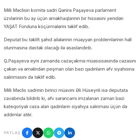
Milli Məclisin komitə sədri Qənirə Paşayeva parlament
üzvlərinin bu ay üçün əməkhaqlarının bir hissəsini yenidən
YAŞAT Fonduna köçürmələrini təklif edib.
Deputat bu təklifi şəhid ailələrinin müəyyən problemlərinin həll
olunmasına dəstək olacağı ilə əsaslandırıb.
Q.Paşayeva eyni zamanda cəzaçəkmə müəssisəsində cəzasını
çəkən və əməlindən peşman olan bəzi qadınların əfv siyahısına
salınmasını da təklif edib.
Milli Məclis sədrinin birinci müavini Əli Hüseynli isə deputata
cavabında bildirib ki, əfv sərəncamı imzalanan zaman bəzi
kateqoriyalı cəza alan qadınların siyahıya salınması üçün də
addımlar atılır.
PAYLAŞ