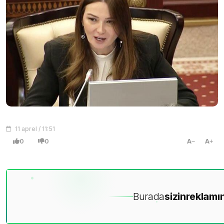
11 aprel / 11:51
0
0
A
A
Burada
sizin
reklamın