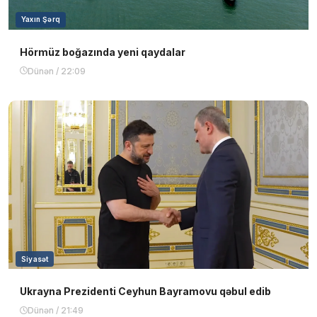
Yaxın Şərq
Hörmüz boğazında yeni qaydalar
Dünən / 22:09
Siyasət
Ukrayna Prezidenti Ceyhun Bayramovu qəbul edib
Dünən / 21:49