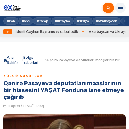
#iran
#abş
#tramp
#ukrayna
#rusiya
#azərbaycan
#h
zidenti Ceyhun Bayramovu qəbul edib
Azərbaycan və Ukrayna XİN başçı
Skip
to
content
Ana
Bölgə
Qənirə Paşayeva deputatları maaşlarının bir hissəsini YAŞAT Fonduna ianə etməyə çağırıb
Səhifə
xəbərləri
BÖLGƏ XƏBƏRLƏRI
Qənirə Paşayeva deputatları maaşlarının
bir hissəsini YAŞAT Fonduna ianə etməyə
çağırıb
11 aprel / 11:51
1 dəq