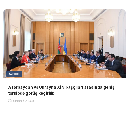
Avropa
Azərbaycan və Ukrayna XİN başçıları arasında geniş
tərkibdə görüş keçirilib
Dünən / 21:40