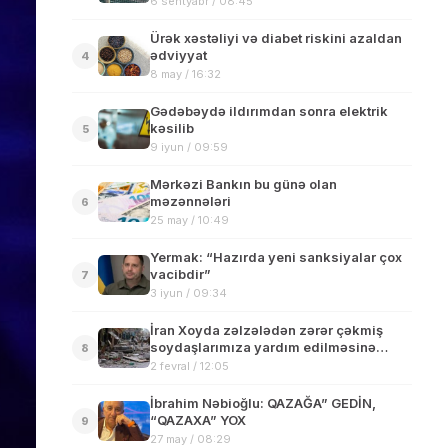
6 sentyabr / 08:45
Ürək xəstəliyi və diabet riskini azaldan
ədviyyat
4
8 may / 16:32
Gədəbəydə ildırımdan sonra elektrik
kəsilib
5
9 iyun / 09:59
Mərkəzi Bankın bu günə olan
məzənnələri
6
25 may / 10:49
Yermak: “Hazırda yeni sanksiyalar çox
vacibdir”
7
3 iyun / 09:34
İran Xoyda zəlzələdən zərər çəkmiş
soydaşlarımıza yardım edilməsinə
8
imkan vermir
2 fevral / 12:05
İbrahim Nəbioğlu: QAZAĞA” GEDİN,
“QAZAXA” YOX
9
27 may / 08:29