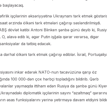
ə başlayacaq.
rlik işçilərinin əksəriyyətinə Ukraynanı tərk etmək göstəriş
at ərzində ölkəni tərk etmələri çağırışı səsləndirilmişdi.
 ABŞ dövlət katibi Antoni Blinken şənbə günü deyib ki, Rusi
O, əlavə edib ki, əgər Putin işğala qərar verərsə, digər
 sanksiyalar da tətbiq edəcək.
ərhal ölkəni tərk etmək çağırışı ediblər. İsrail, Portuqaliy
ersiyasını inkar edərək NATO-nun təcavüzünə qarşı öz
ğında 100 000-dən çox hərbçi topladığını bildirib. Qərb
n yalanlar yaymaqda ittiham edən Rusiya da şənbə günü Kiye
Ukraynadakı diplomatik işçilərinin sayını “azaltmaq” qərarın
n əsas funksiyalarını yerinə yetirməyə davam etdiyini bildir