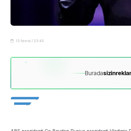
13 fevral / 23:45
Burada
sizin
rekla