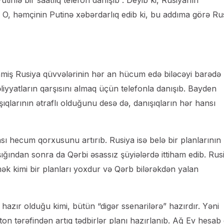
inlə bir saatlıq telefon danışıb . Deyib ki, Rusiyanın
 O, həmçinin Putinə xəbərdarlıq edib ki, bu addıma görə Ru
nmiş Rusiya qüvvələrinin hər an hücum edə biləcəyi barədə
liyyatların qarşısını almaq üçün telefonla danışıb. Bayden
şıqlarının ətraflı olduğunu desə də, danışıqların hər hansı
ası hecum qorxusunu artırıb. Rusiya isə belə bir planlarının
şığından sonra da Qərbi əsassız şüyiələrdə ittiham edib. Rus
mək kimi bir planları yoxdur və Qərb bilərəkdən yalan
 hazır olduğu kimi, bütün “digər ssenarilərə” hazırdır. Yəni
n tərəfindən artıq tədbirlər planı hazırlanıb. Ağ Ev hesab 