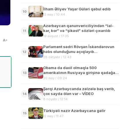
İlham Əliyev Yaşar Güləri qəbul edib
10
13 may / 10:44
Azərbaycan qanunvericiliyindən “lal-
kar, kor” və “şikəst” sözləri çıxarılıb
11
19 avqust / 17:35
A
Parlament sədri Rövşən İskəndərovun
həbs olunduğunu açıqlayıb…
12
28 oktyabr / 12:43
Obama da daxil olmaqla 500
amerikalının Rusiyaya girişinə qadağa
13
qoyulub
20 may / 09:24
Şərqi Azərbaycanda zəlzələ baş verib,
çox sayda ölən var – VİDEO
14
8 noyabr / 12:14
Türkiyəli nazir Azərbaycana gəlir
15
12 may / 11:47