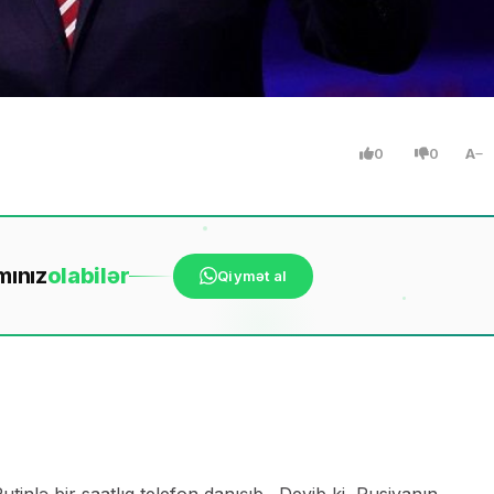
0
0
A
mınız
ola
bilər
Qiymət al