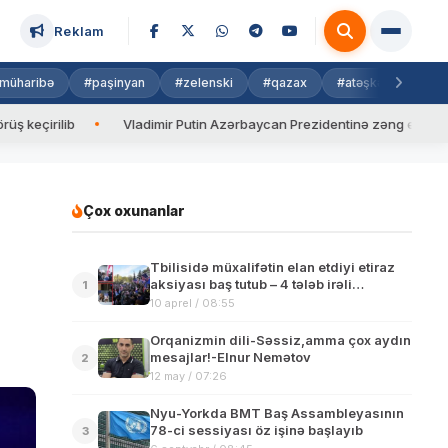
Reklam
müharibə
#paşinyan
#zelenski
#qazax
#atəşkəs
#isra
Vladimir Putin Azərbaycan Prezidentinə zəng edib
Valyut
Çox oxunanlar
Tbilisidə müxalifətin elan etdiyi etiraz
aksiyası baş tutub – 4 tələb irəli
1
sürülüb…
10 aprel / 08:55
Orqanizmin dili-Səssiz,amma çox aydın
mesajlar!-Elnur Nemətov
2
12 may / 07:26
Nyu-Yorkda BMT Baş Assambleyasının
78-ci sessiyası öz işinə başlayıb
3