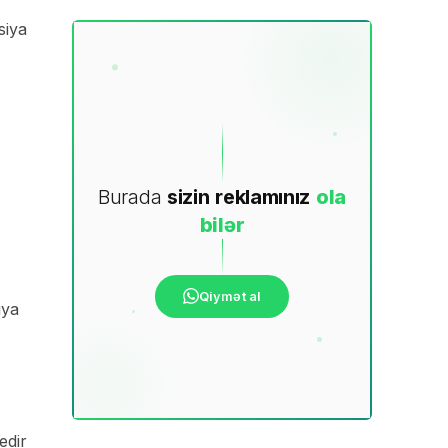
siya
Burada
sizin
reklamınız
ola
bilər
Qiymət al
iya
edir