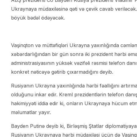
ABŞ prezidenti Co Bayden Rusiya prezidenti Vladimir Put
Ukraynaya müdaxiləsinə qəti və çevik cavab veriləcək.
böyük bədəl ödəyəcək.
Vaşinqton və müttəfiqləri Ukrayna yaxınlığında cəmlə
xəbərdarlığından bir gün sonra iki prezident hərbi əmə
administrasiyasının yüksək vəzifəli rəsmisi telefon danı
konkret nəticəyə gətirib çıxarmadığını deyib.
Rusiyanın Ukrayna yaxınlığında hərbi fəallığını artırm
olduğunu inkar edir. Kreml prezidentlərin telefon danı
hakimiyyəti iddia edir ki, onların Ukraynaya hücum et
məlumatlar yayır.
Bayden Putinə deyib ki, Birləşmiş Ştatlar diplomatiyaya
Rusiyanın Ukraynaya hərbi müdaxiləsi üçün də Vaşinqto