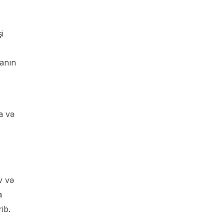
i
yanın
a və
v və
a
ib.