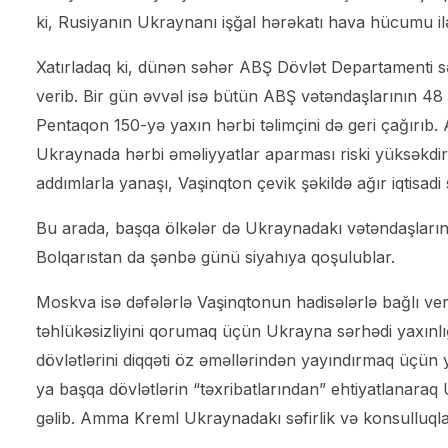
ki, Rusiyanın Ukraynanı işğal hərəkatı hava hücumu il
Xatırladaq ki, dünən səhər ABŞ Dövlət Departamenti səfi
verib. Bir gün əvvəl isə bütün ABŞ vətəndaşlarının 48 sa
Pentaqon 150-yə yaxın hərbi təlimçini də geri çağırıb.
Ukraynada hərbi əməliyyatlar aparması riski yüksəkdir. 
addımlarla yanaşı, Vaşinqton çevik şəkildə ağır iqtisadi
Bu arada, başqa ölkələr də Ukraynadakı vətəndaşlarına d
Bolqarıstan da şənbə günü siyahıya qoşulublar.
Moskva isə dəfələrlə Vaşinqtonun hadisələrlə bağlı v
təhlükəsizliyini qorumaq üçün Ukrayna sərhədi yaxınlı
dövlətlərini diqqəti öz əməllərindən yayındırmaq üçü
ya başqa dövlətlərin “təxribatlarından” ehtiyatlanaraq 
gəlib. Amma Kreml Ukraynadakı səfirlik və konsulluqları