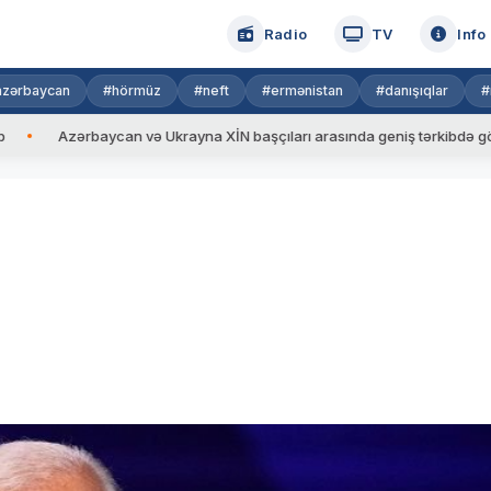
Radio
TV
Info
azərbaycan
#hörmüz
#neft
#ermənistan
#danışıqlar
#
baycan və Ukrayna XİN başçıları arasında geniş tərkibdə görüş keçirilib