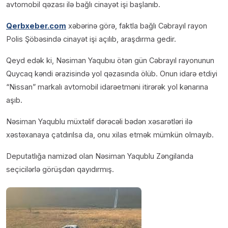
avtomobil qəzası ilə bağlı cinayət işi başlanıb.
Qerbxeber.com
xəbərinə görə, faktla bağlı Cəbrayıl rayon
Polis Şöbəsində cinayət işi açılıb, araşdırma gedir.
Qeyd edək ki, Nəsiman Yaqubıu ötən gün Cəbrayıl rayonunun
Quycaq kəndi ərazisində yol qəzasında ölüb. Onun idarə etdiyi
“Nissan” markalı avtomobil idarəetməni itirərək yol kənarına
aşıb.
Nəsiman Yaqublu müxtəlif dərəcəli bədən xəsarətləri ilə
xəstəxanaya çatdırılsa da, onu xilas etmək mümkün olmayıb.
Deputatlığa namizəd olan Nəsiman Yaqublu Zəngilanda
seçicilərlə görüşdən qayıdırmış.