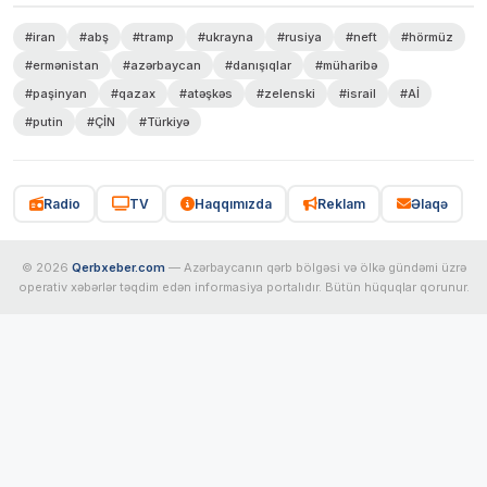
#iran
#abş
#tramp
#ukrayna
#rusiya
#neft
#hörmüz
#ermənistan
#azərbaycan
#danışıqlar
#müharibə
#paşinyan
#qazax
#atəşkəs
#zelenski
#israil
#Aİ
#putin
#ÇİN
#Türkiyə
Radio
TV
Haqqımızda
Reklam
Əlaqə
© 2026
Qerbxeber.com
— Azərbaycanın qərb bölgəsi və ölkə gündəmi üzrə
operativ xəbərlər təqdim edən informasiya portalıdır. Bütün hüquqlar qorunur.