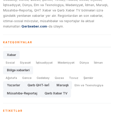
İqtisadiyyat, Dünya, Elm və Texnologiya, Mədəniyyət, İdman, Maraqlı,
Müsahibə-Reportaj, QHT Xəbər və Qərb Xəbər TV bölmələri üzrə
gündəlik yenilənən xəbərlər yer alır. Regionlardan ən son xəbərlər,
ictimai-sosial mövzular, müsahibələr və reportajlar ilə aktual
məlumatları
Qerbxeber.com
-da izləyin.
KATEQORIYALAR
Xəbər
Sosial
Siyasət
İqtisadiyyat
Mədəniyyət
Dünya
İdman
Bölgə xəbərləri
Ağstafa
Gəncə
Gədəbəy
Qazax
Tovuz
Şəmkir
Yazarlar
Qərb QHT-lərİ
Maraqlı
Elm və Texnologiya
Müsahibə-Reportaj
Qərb Xəbər TV
ETIKETLƏR