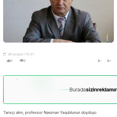
26 avqust / 10:37
0
0
A
A
Burada
sizin
reklamın
Tarixçi alim, professor Nəsiman Yaqublunun düşdüyü