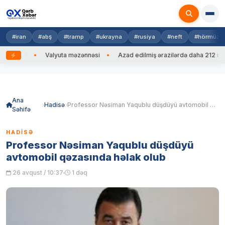
#iran
#abş
#tramp
#ukrayna
#rusiya
#neft
#hörmüz
 edib
Valyuta məzənnəsi
Azad edilmiş ərazilərdə daha 212 mina, 
Skip
to
content
Ana
Hadisə
Professor Nəsiman Yaqublu düşdüyü avtomobil qəzasında həlak olub
Səhifə
HADISƏ
Professor Nəsiman Yaqublu düşdüyü
avtomobil qəzasında həlak olub
26 avqust / 10:37
1 dəq