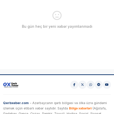
Bu gün heç bir yeni xəbər yayımlanmadı
Qerbxeber.com
– Azərbaycanın qərb bölgəsi və ölkə üzrə gündəmi
izləmək üçün etibarlı xəbər saytıdır. Saytda
Bölgə xəbərləri
(Ağstafa,
Gədəbəy, Gəncə, Qazax, Şəmkir, Tovuz), Hadisə, Sosial, Siyasət,