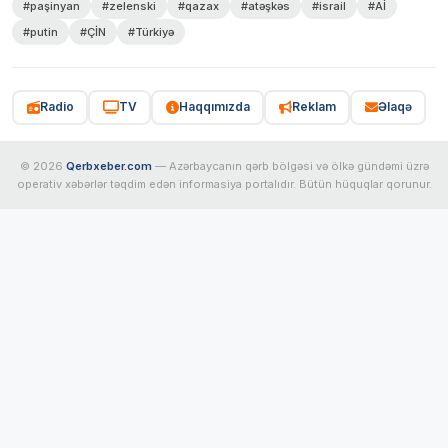
#paşinyan
#zelenski
#qazax
#atəşkəs
#israil
#Aİ
#putin
#ÇİN
#Türkiyə
Radio
TV
Haqqımızda
Reklam
Əlaqə
© 2026
Qerbxeber.com
— Azərbaycanın qərb bölgəsi və ölkə gündəmi üzrə
operativ xəbərlər təqdim edən informasiya portalıdır. Bütün hüquqlar qorunur.