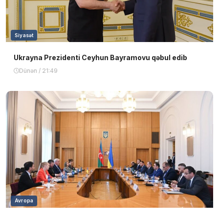
Siyasət
Ukrayna Prezidenti Ceyhun Bayramovu qəbul edib
Dünən / 21:49
Avropa