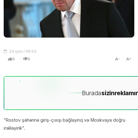
24 iyun / 09:53
0
0
A
A
Burada
sizin
reklamın
“Rostov şəhərinə giriş-çıxışı bağlayırıq və Moskvaya doğru
irəliləyirik”.