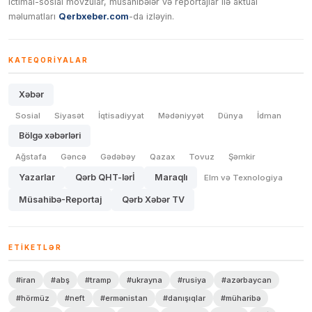
ictimai-sosial mövzular, müsahibələr və reportajlar ilə aktual
məlumatları
Qerbxeber.com
-da izləyin.
KATEQORIYALAR
Xəbər
Sosial
Siyasət
İqtisadiyyat
Mədəniyyət
Dünya
İdman
Bölgə xəbərləri
Ağstafa
Gəncə
Gədəbəy
Qazax
Tovuz
Şəmkir
Yazarlar
Qərb QHT-lərİ
Maraqlı
Elm və Texnologiya
Müsahibə-Reportaj
Qərb Xəbər TV
ETIKETLƏR
#iran
#abş
#tramp
#ukrayna
#rusiya
#azərbaycan
#hörmüz
#neft
#ermənistan
#danışıqlar
#müharibə