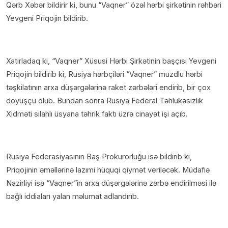
Qərb Xəbər bildirir ki, bunu “Vaqner” özəl hərbi şirkətinin rəhbəri
Yevgeni Priqojin bildirib.
Xatırladaq ki, “Vaqner” Xüsusi Hərbi Şirkətinin başçısı Yevgeni
Priqojin bildirib ki, Rusiya hərbçiləri “Vaqner” muzdlu hərbi
təşkilatının arxa düşərgələrinə raket zərbələri endirib, bir çox
döyüşçü ölüb. Bundan sonra Rusiya Federal Təhlükəsizlik
Xidməti silahlı üsyana təhrik faktı üzrə cinayət işi açıb.
Rusiya Federasiyasının Baş Prokurorluğu isə bildirib ki,
Priqojinin əməllərinə lazımi hüquqi qiymət veriləcək. Müdafiə
Nazirliyi isə “Vaqner”in arxa düşərgələrinə zərbə endirilməsi ilə
bağlı iddiaları yalan məlumat adlandırıb.