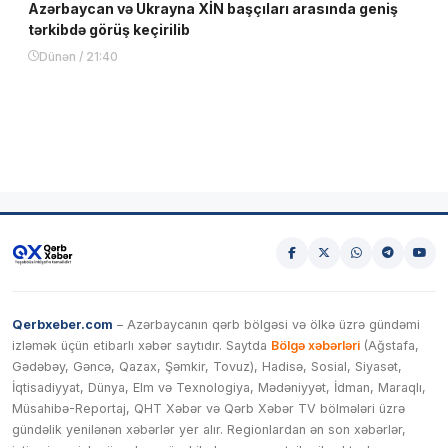
Azərbaycan və Ukrayna XİN başçıları arasında geniş
tərkibdə görüş keçirilib
Dünən / 21:40
Qerbxeber.com
– Azərbaycanın qərb bölgəsi və ölkə üzrə gündəmi
izləmək üçün etibarlı xəbər saytıdır. Saytda
Bölgə xəbərləri
(Ağstafa,
Gədəbəy, Gəncə, Qazax, Şəmkir, Tovuz), Hadisə, Sosial, Siyasət,
İqtisadiyyat, Dünya, Elm və Texnologiya, Mədəniyyət, İdman, Maraqlı,
Müsahibə-Reportaj, QHT Xəbər və Qərb Xəbər TV bölmələri üzrə
gündəlik yenilənən xəbərlər yer alır. Regionlardan ən son xəbərlər,