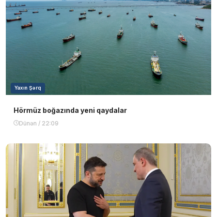
Yaxın Şərq
Hörmüz boğazında yeni qaydalar
Dünən / 22:09