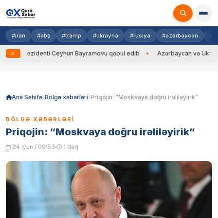
#iran
#abş
#tramp
#ukrayna
#rusiya
#azərbaycan
#h
Prezidenti Ceyhun Bayramovu qəbul edib
Azərbaycan və Ukrayna XİN baş
Skip
to
content
Ana Səhifə
Bölgə xəbərləri
Priqojin: “Moskvaya doğru irəliləyirik”
BÖLGƏ XƏBƏRLƏRI
Priqojin: “Moskvaya doğru irəliləyirik”
24 iyun / 09:53
1 dəq