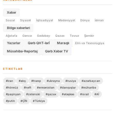
Xəbər
Sosial
Siyasət
İqtisadiyyat
Mədəniyyət
Dünya
İdman
Bölgə xəbərləri
Ağstafa
Gəncə
Gədəbəy
Qazax
Tovuz
Şəmkir
Yazarlar
Qərb QHT-lərİ
Maraqlı
Elm və Texnologiya
Müsahibə-Reportaj
Qərb Xəbər TV
ETIKETLƏR
#iran
#abş
#tramp
#ukrayna
#rusiya
#azərbaycan
#hörmüz
#neft
#ermənistan
#danışıqlar
#müharibə
#paşinyan
#zelenski
#qazax
#atəşkəs
#israil
#Aİ
#putin
#ÇİN
#Türkiyə