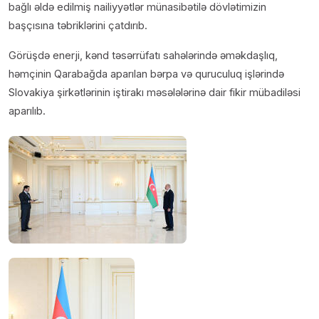
bağlı əldə edilmiş nailiyyətlər münasibətilə dövlətimizin
başçısına təbriklərini çatdırıb.
Görüşdə enerji, kənd təsərrüfatı sahələrində əməkdaşlıq,
həmçinin Qarabağda aparılan bərpa və quruculuq işlərində
Slovakiya şirkətlərinin iştirakı məsələlərinə dair fikir mübadiləsi
aparılıb.