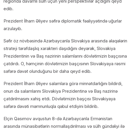
regionda davamlı sülh üçün yeni perspektivlər açdığını qeyd
edib.
Prezident İlham Əliyev səfirə diplomatik fəaliyyətində uğurlar
arzulayıb.
Səfir öz növbəsində Azərbaycanla Slovakiya arasında əlaqələrin
strateji tərəfdaşlıq xarakteri daşıdığını deyərək, Slovakiya
Prezidentinin və Baş nazirinin salamlarını dövlətimizin başçısına
çatdırdı. O, həmçinin dövlətimizin başçısının Slovakiyaya rəsmi
səfərə dəvət olunduğunu bir daha qeyd edib.
Prezident İlham Əliyev salamlara görə minnətdarlığını bildirdi,
onun da salamlarını Slovakiya Prezidentinə və Baş nazirinə
çatdırılmasını xahiş etdi. Dövlətimizin başçısı Slovakiyaya
səfərə dəvəti məmnunluqla qəbul etdiyini bildirib.
Elçin Qasımov avqustun 8-də Azərbaycanla Ermənistan
arasında münasibətlərin normallaşdırılması və sülh gündəliyi ilə