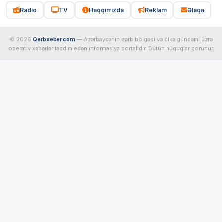
Radio
TV
Haqqımızda
Reklam
Əlaqə
© 2026
Qerbxeber.com
— Azərbaycanın qərb bölgəsi və ölkə gündəmi üzrə
operativ xəbərlər təqdim edən informasiya portalıdır. Bütün hüquqlar qorunur.