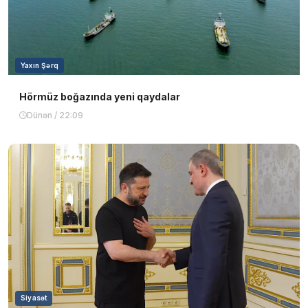
Yaxın Şərq
Hörmüz boğazında yeni qaydalar
Dünən / 22:09
Siyasət