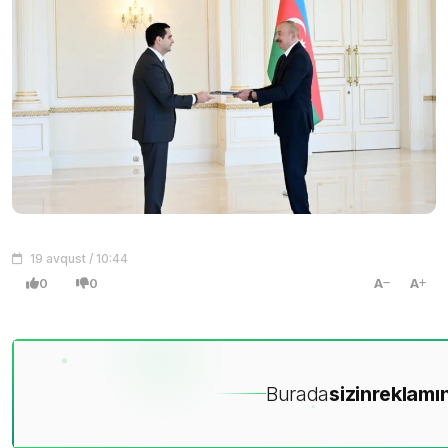
19 avqust / 10:44
0
0
A
A
Burada
sizin
reklamın