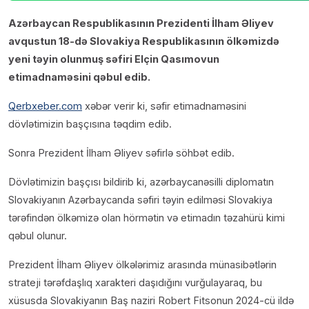
Azərbaycan Respublikasının Prezidenti İlham Əliyev
avqustun 18-də Slovakiya Respublikasının ölkəmizdə
yeni təyin olunmuş səfiri Elçin Qasımovun
etimadnaməsini qəbul edib.
Qerbxeber.com
xəbər verir ki, səfir etimadnaməsini
dövlətimizin başçısına təqdim edib.
Sonra Prezident İlham Əliyev səfirlə söhbət edib.
Dövlətimizin başçısı bildirib ki, azərbaycanəsilli diplomatın
Slovakiyanın Azərbaycanda səfiri təyin edilməsi Slovakiya
tərəfindən ölkəmizə olan hörmətin və etimadın təzahürü kimi
qəbul olunur.
Prezident İlham Əliyev ölkələrimiz arasında münasibətlərin
strateji tərəfdaşlıq xarakteri daşıdığını vurğulayaraq, bu
xüsusda Slovakiyanın Baş naziri Robert Fitsonun 2024-cü ildə