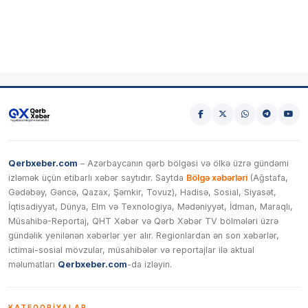
Qerbxeber.com
– Azərbaycanın qərb bölgəsi və ölkə üzrə gündəmi
izləmək üçün etibarlı xəbər saytıdır. Saytda
Bölgə xəbərləri
(Ağstafa,
Gədəbəy, Gəncə, Qazax, Şəmkir, Tovuz), Hadisə, Sosial, Siyasət,
İqtisadiyyat, Dünya, Elm və Texnologiya, Mədəniyyət, İdman, Maraqlı,
Müsahibə-Reportaj, QHT Xəbər və Qərb Xəbər TV bölmələri üzrə
gündəlik yenilənən xəbərlər yer alır. Regionlardan ən son xəbərlər,
ictimai-sosial mövzular, müsahibələr və reportajlar ilə aktual
məlumatları
Qerbxeber.com
-da izləyin.
KATEQORIYALAR