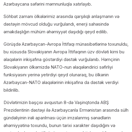
Azərbaycana səfərini məmnunluqla xatırlayıb.
Söhbət zamanı ölkələrimiz arasında qarşılıqlı anlaşmanın və
dəstəyin mövcud olduğu vurğulandı, enerji sahəsində
əməkdaşlığın mühüm əhəmiyyət daşıdığı qeyd edilib.
Görüşdə Azərbaycan-Avropa İttifaqı münasibətlərinə toxunuldu,
bu xüsusda Slovakiyanın Avropa İttifaqının üzv dövləti kimi bu
əlaqələrin inkişafına göstərdiyi dəstək vurğulanıb. Həmçinin
Slovakiyanın ölkəmizdə NATO-nun əlaqələndirici səfirliyi
funksiyasını yerinə yetirdiyi qeyd olunaraq, bu ölkənin
Azərbaycan-NATO əlaqələrinin inkişafına da dəstək verdiyi
bildirilib.
Dövlətimizin başçısı avqustun 8-də Vaşinqtonda ABŞ
Prezidentinin dəstəyi ilə Azərbaycanla Ermənistan arasında sülh
gündəliyinin irəli aparılması üçün imzalanmış sənədlərin
əhəmiyyətinə toxundu, bunun tarixi xarakter daşıdığını və