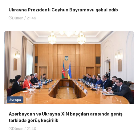
Ukrayna Prezidenti Ceyhun Bayramovu qəbul edib
Dünən / 21:49
Avropa
Azərbaycan və Ukrayna XİN başçıları arasında geniş
tərkibdə görüş keçirilib
Dünən / 21:40