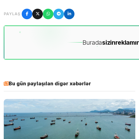
PAYLAŞ
Burada
sizin
reklamın
Bu gün paylaşılan digər xəbərlər