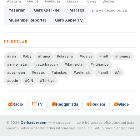
Ağstafa
Gəncə
Gədəbəy
Qazax
Tovuz
Şəmkir
Yazarlar
Qərb QHT-lərİ
Maraqlı
Elm və Texnologiya
Müsahibə-Reportaj
Qərb Xəbər TV
ETIKETLƏR
#iran
#abş
#tramp
#ukrayna
#rusiya
#neft
#hörmüz
#ermənistan
#azərbaycan
#danışıqlar
#müharibə
#paşinyan
#qazax
#atəşkəs
#zelenski
#israil
#Aİ
#putin
#ÇİN
#Türkiyə
Radio
TV
Haqqımızda
Reklam
Əlaqə
© 2026
Qerbxeber.com
— Azərbaycanın qərb bölgəsi və ölkə gündəmi üzrə
operativ xəbərlər təqdim edən informasiya portalıdır. Bütün hüquqlar qorunur.