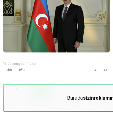
28 sentyabr / 12:08
0
0
A
A
Burada
sizin
reklamın