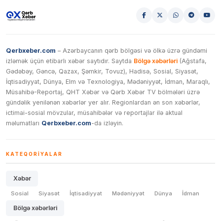
Qerbxeber.com
– Azərbaycanın qərb bölgəsi və ölkə üzrə gündəmi
izləmək üçün etibarlı xəbər saytıdır. Saytda
Bölgə xəbərləri
(Ağstafa,
Gədəbəy, Gəncə, Qazax, Şəmkir, Tovuz), Hadisə, Sosial, Siyasət,
İqtisadiyyat, Dünya, Elm və Texnologiya, Mədəniyyət, İdman, Maraqlı,
Müsahibə-Reportaj, QHT Xəbər və Qərb Xəbər TV bölmələri üzrə
gündəlik yenilənən xəbərlər yer alır. Regionlardan ən son xəbərlər,
ictimai-sosial mövzular, müsahibələr və reportajlar ilə aktual
məlumatları
Qerbxeber.com
-da izləyin.
KATEQORIYALAR
Xəbər
Sosial
Siyasət
İqtisadiyyat
Mədəniyyət
Dünya
İdman
Bölgə xəbərləri