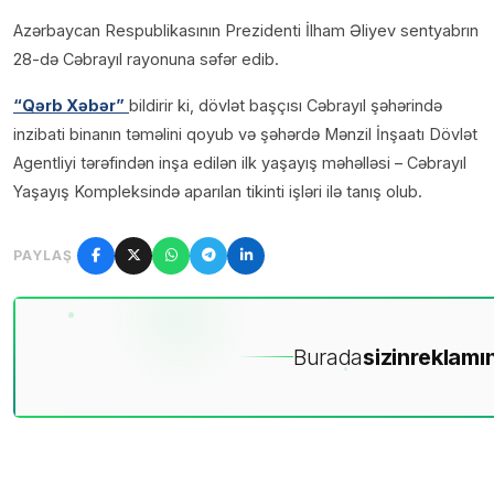
Azərbaycan Respublikasının Prezidenti İlham Əliyev sentyabrın
28-də Cəbrayıl rayonuna səfər edib.
“Qərb Xəbər”
bildirir ki, dövlət başçısı Cəbrayıl şəhərində
inzibati binanın təməlini qoyub və şəhərdə Mənzil İnşaatı Dövlət
Agentliyi tərəfindən inşa edilən ilk yaşayış məhəlləsi – Cəbrayıl
Yaşayış Kompleksində aparılan tikinti işləri ilə tanış olub.
PAYLAŞ
Burada
sizin
reklamın