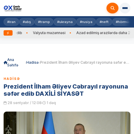
#iran
#abş
#tramp
#ukrayna
#rusiya
#neft
#hörmüz
zəng edib
Valyuta məzənnəsi
Azad edilmiş ərazilərdə daha 212 mi
Skip
to
content
Ana
Hadisə
Prezident İlham Əliyev Cəbrayıl rayonuna səfər edib DAXİLİ SİYASƏT
Səhifə
HADISƏ
Prezident İlham Əliyev Cəbrayıl rayonuna
səfər edib DAXİLİ SİYASƏT
28 sentyabr / 12:08
1 dəq