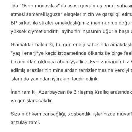
ildə “Əsrin müqaviləsi” ilə əsası qoyulmuş enerji sah
etməsi səmərəli işgüzar əlaqələrimizin və qarşılıqlı eti
BP şirkəti ilə strateji əməkdaşlığımız məmnunluq doğur
yüksək qiymətləndirir, layihənin inşasının uğurla başa ç
Əlamətdar haldır ki, bu gün enerji sahəsində əməkdaşl
“yaşıl enerji”yə keçid istiqamətində ölkəniz ilə birgə fə
baxımından olduqca əhəmiyyətlidir. Eyni zamanda biz Bi
edilmiş ərazilərinin minalardan təmizlənməsinə verdiyi 
işlərində yaxından iştirakını təqdir edirik.
İnanıram ki, Azərbaycan ilə Birləşmiş Krallıq arasında
və genişlənəcəkdir.
Sizə möhkəm cansağlığı, xoşbəxtlik, işlərinizdə müvəffə
arzulayıram”.