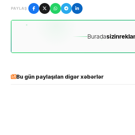
PAYLAŞ
Burada
sizin
rekla
Bu gün paylaşılan digər xəbərlər