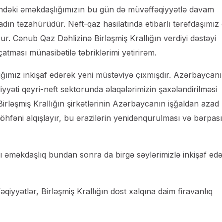
əsindəki əməkdaşlığımızın bu gün də müvəffəqiyyətlə davam
madın təzahürüdür. Neft-qaz hasilatında etibarlı tərəfdaşımız
ur. Cənub Qaz Dəhlizinə Birləşmiş Krallığın verdiyi dəstəyi
atması münasibətilə təbriklərimi yetirirəm.
ığımız inkişaf edərək yeni müstəviyə çıxmışdır. Azərbaycan
aliyyəti qeyri-neft sektorunda əlaqələrimizin şaxələndirilməsi
rləşmiş Krallığın şirkətlərinin Azərbaycanın işğaldan azad
töhfəni alqışlayır, bu ərazilərin yenidənqurulması və bərpası
kı əməkdaşlıq bundan sonra da birgə səylərimizlə inkişaf ed
qiyyətlər, Birləşmiş Krallığın dost xalqına daim firavanlıq