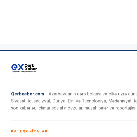
Qerbxeber.com
– Azərbaycanın qərb bölgəsi və ölkə üzrə gündə
Siyasət, İqtisadiyyat, Dünya, Elm və Texnologiya, Mədəniyyət, 
son xəbərlər, ictimai-sosial mövzular, müsahibələr və reportajlar 
KATEQORIYALAR