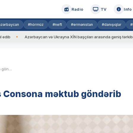
Radio
TV
Info
azərbaycan
#hörmüz
#neft
#ermənistan
#danışıqlar
#
Azərbaycan və Ukrayna XİN başçıları arasında geniş tərkibdə görüş k
İlham Əliyev Baş nazir Boris Consona məktub göndərib
is Consona məktub göndərib