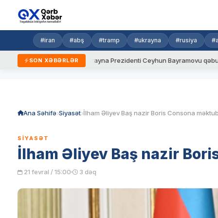
#iran
#abş
#tramp
#ukrayna
#rusiya
#
i qaydalar
Ukrayna Prezidenti Ceyhun Bayramovu qəbul edib
SON XƏBƏRLƏR
Skip
to
content
Ana Səhifə
Siyasət
SIYASƏT
İlham Əliyev Baş nazir Bor
21 fevral / 15:00
3 dəq