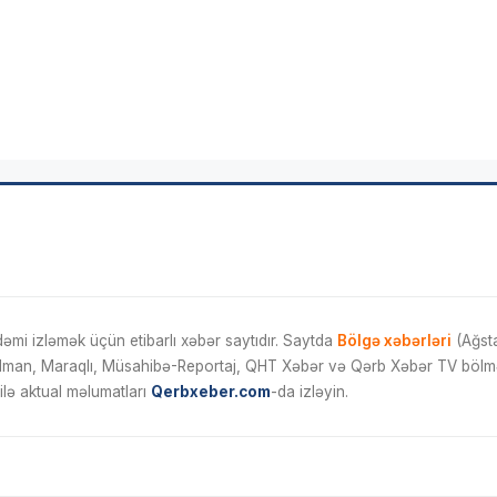
mi izləmək üçün etibarlı xəbər saytıdır. Saytda
Bölgə xəbərləri
(Ağsta
İdman, Maraqlı, Müsahibə-Reportaj, QHT Xəbər və Qərb Xəbər TV bölmələ
ilə aktual məlumatları
Qerbxeber.com
-da izləyin.