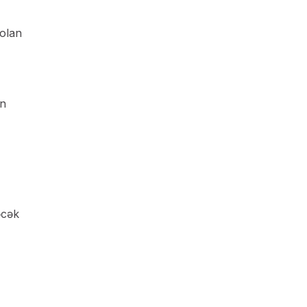
 olan
ın
əcək