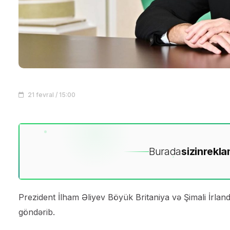
21 fevral / 15:00
Burada
sizin
rekla
Prezident İlham Əliyev Böyük Britaniya və Şimali İrlan
göndərib.