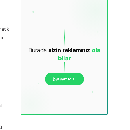
matik
mı
Burada
sizin
reklamınız
ola
bilər
Qiymət al
i
t
ü