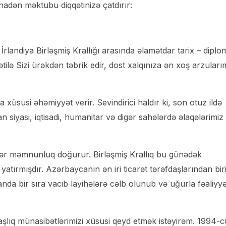
inadən məktubu diqqətinizə çatdırır:
rlandiya Birləşmiş Krallığı arasında əlamətdar tarix – diplo
lə Sizi ürəkdən təbrik edir, dost xalqınıza ən xoş arzuları
xüsusi əhəmiyyət verir. Sevindirici haldır ki, son otuz ildə
n siyasi, iqtisadi, humanitar və digər sahələrdə əlaqələrimiz
ətlər məmnunluq doğurur. Birləşmiş Krallıq bu günədək
ırmışdır. Azərbaycanın ən iri ticarət tərəfdaşlarından bir
nda bir sıra vacib layihələrə cəlb olunub və uğurla fəaliyyə
fdaşlıq münasibətlərimizi xüsusi qeyd etmək istəyirəm. 1994-c