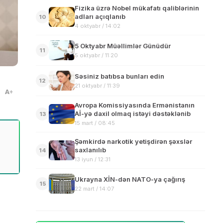
Fizika üzrə Nobel mükafatı qaliblərinin
adları açıqlanıb
10
4 oktyabr / 14:02
5 Oktyabr Müəllimlər Günüdür
11
5 oktyabr / 11:20
Səsiniz batıbsa bunları edin
12
21 oktyabr / 11:39
A
Avropa Komissiyasında Ermənistanın
Aİ-yə daxil olmaq istəyi dəstəklənib
13
15 mart / 08:45
Şəmkirdə narkotik yetişdirən şəxslər
saxlanılıb
14
13 iyun / 12:31
Ukrayna XİN-dən NATO-ya çağırış
15
22 mart / 14:07