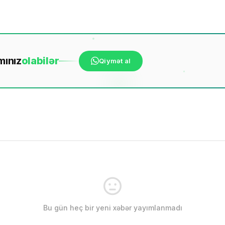
mınız
ola
bilər
Qiymət al
Bu gün heç bir yeni xəbər yayımlanmadı