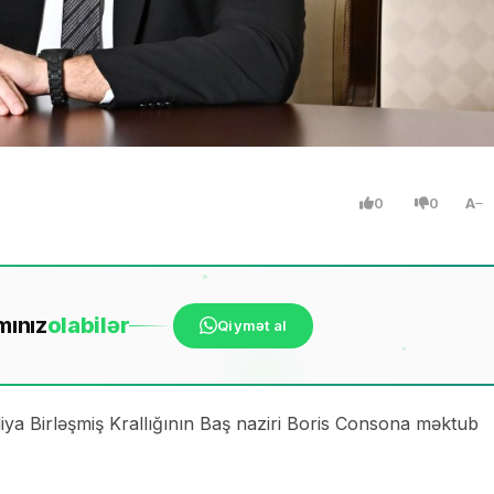
0
0
A
mınız
ola
bilər
Qiymət al
diya Birləşmiş Krallığının Baş naziri Boris Consona məktub