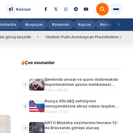
Reklam
müharibə
#paşinyan
#zelenski
#qazax
#atəşkəs
#isra
eçirilib
Vladimir Putin Azərbaycan Prezidentinə zəng edib
Çox oxunanlar
Şəmkirdə arvadı və qızını öldürməkdə
təqsirləndirilən şəxsin məhkəməsi
1
başlayır
11 iyun / 09:58
Rusiya XİN ABŞ səfirliyinin
nümayəndəsinə etiraz notası təqdim
2
edib
27 aprel / 17:02
NATO Müdafiə nazirlərinin fevralın 13-
də Brüsseldə görüşü olacaq
3