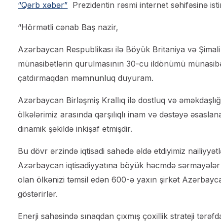
“Qərb xəbər”
Prezidentin rəsmi internet səhifəsinə ist
“Hörmətli cənab Baş nazir,
Azərbaycan Respublikası ilə Böyük Britaniya və Şimali İ
münasibətlərin qurulmasının 30-cu ildönümü münasibəti
çatdırmaqdan məmnunluq duyuram.
Azərbaycan Birləşmiş Krallıq ilə dostluq və əməkdaşlığa 
ölkələrimiz arasında qarşılıqlı inam və dəstəyə əsaslana
dinamik şəkildə inkişaf etmişdir.
Bu dövr ərzində iqtisadi sahədə əldə etdiyimiz nailiyy
Azərbaycan iqtisadiyyatına böyük həcmdə sərmayələr yat
olan ölkənizi təmsil edən 600-ə yaxın şirkət Azərbayca
göstərirlər.
Enerji sahəsində sınaqdan çıxmış çoxillik strateji tərə