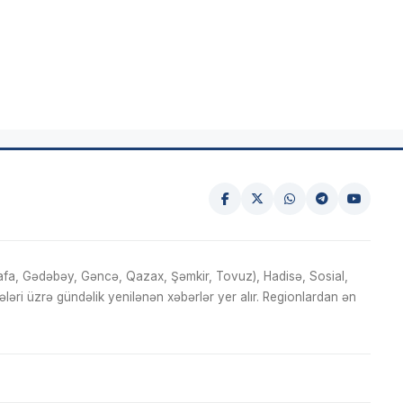
fa, Gədəbəy, Gəncə, Qazax, Şəmkir, Tovuz), Hadisə, Sosial,
ri üzrə gündəlik yenilənən xəbərlər yer alır. Regionlardan ən