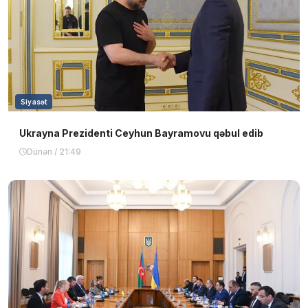
Siyasət
Ukrayna Prezidenti Ceyhun Bayramovu qəbul edib
Dünən / 21:49