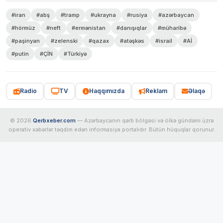
#iran
#abş
#tramp
#ukrayna
#rusiya
#azərbaycan
#hörmüz
#neft
#ermənistan
#danışıqlar
#müharibə
#paşinyan
#zelenski
#qazax
#atəşkəs
#israil
#Aİ
#putin
#ÇİN
#Türkiyə
Radio
TV
Haqqımızda
Reklam
Əlaqə
© 2026
Qerbxeber.com
— Azərbaycanın qərb bölgəsi və ölkə gündəmi üzrə
operativ xəbərlər təqdim edən informasiya portalıdır. Bütün hüquqlar qorunur.