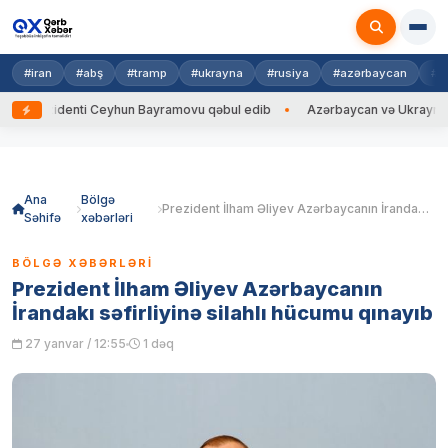
#iran
#abş
#tramp
#ukrayna
#rusiya
#azərbaycan
#h
zidenti Ceyhun Bayramovu qəbul edib
Azərbaycan və Ukrayna XİN başçıl
Skip
to
content
Ana
Bölgə
Prezident İlham Əliyev Azərbaycanın İrandakı səfirliyinə silahlı hücumu qınayıb
Səhifə
xəbərləri
BÖLGƏ XƏBƏRLƏRI
Prezident İlham Əliyev Azərbaycanın
İrandakı səfirliyinə silahlı hücumu qınayıb
27 yanvar / 12:55
1 dəq