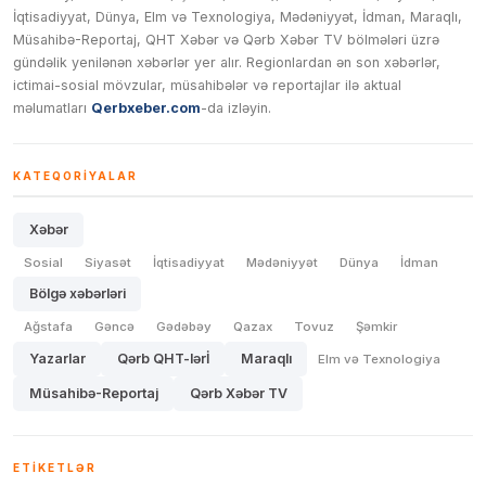
İqtisadiyyat, Dünya, Elm və Texnologiya, Mədəniyyət, İdman, Maraqlı,
Müsahibə-Reportaj, QHT Xəbər və Qərb Xəbər TV bölmələri üzrə
gündəlik yenilənən xəbərlər yer alır. Regionlardan ən son xəbərlər,
ictimai-sosial mövzular, müsahibələr və reportajlar ilə aktual
məlumatları
Qerbxeber.com
-da izləyin.
KATEQORIYALAR
Xəbər
Sosial
Siyasət
İqtisadiyyat
Mədəniyyət
Dünya
İdman
Bölgə xəbərləri
Ağstafa
Gəncə
Gədəbəy
Qazax
Tovuz
Şəmkir
Yazarlar
Qərb QHT-lərİ
Maraqlı
Elm və Texnologiya
Müsahibə-Reportaj
Qərb Xəbər TV
ETIKETLƏR