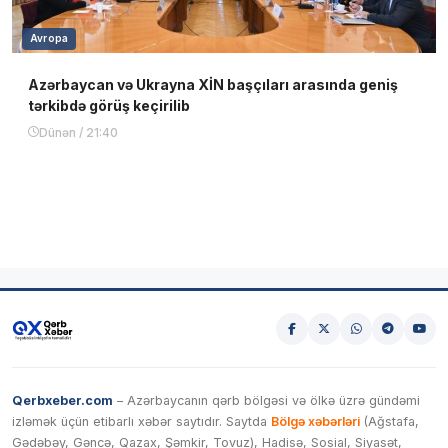
Avropa
Azərbaycan və Ukrayna XİN başçıları arasında geniş
tərkibdə görüş keçirilib
Dünən / 21:40
Qerbxeber.com
– Azərbaycanın qərb bölgəsi və ölkə üzrə gündəmi
izləmək üçün etibarlı xəbər saytıdır. Saytda
Bölgə xəbərləri
(Ağstafa,
Gədəbəy, Gəncə, Qazax, Şəmkir, Tovuz), Hadisə, Sosial, Siyasət,