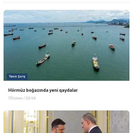
Yaxın Şərq
Hörmüz boğazında yeni qaydalar
Dünən / 22:09