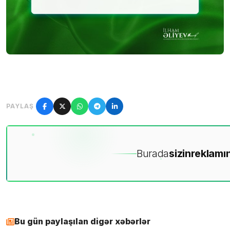
PAYLAŞ
Burada
sizin
reklamın
Bu gün paylaşılan digər xəbərlər