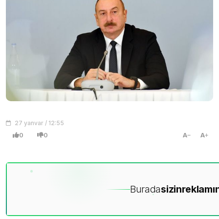
27 yanvar / 12:55
0
0
A
A
Burada
sizin
reklamın