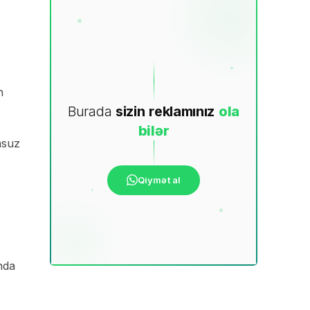
n
Burada
sizin
reklamınız
ola
bilər
nsuz
Qiymət al
nda