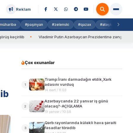
Reklam
müharibə
#paşinyan
#zelenski
#qazax
#atəşkəs
#isra
Vladimir Putin Azərbaycan Prezidentinə zəng edib
Valyut
Çox oxunanlar
Tramp:İranı darmadağın etdik,Xark
adasını vurduq
1
14 mart / 11:03
ib
Azərbaycanda 22 yanvar iş günü
olacaq?-AÇIQLAMA
2
19 yanvar / 10:58
Qərb rayonlarında küləkli hava şəraiti
fəsadlar törədib
3