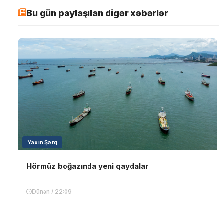
Bu gün paylaşılan digər xəbərlər
Yaxın Şərq
Hörmüz boğazında yeni qaydalar
Dünən / 22:09