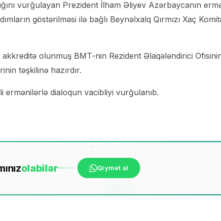
ıldığını vurğulayan Prezident İlham Əliyev Azərbaycanın erm
rdımların göstərilməsi ilə bağlı Beynəlxalq Qırmızı Xaç Komit
ə akkreditə olunmuş BMT-nin Rezident Əlaqələndirici Ofisini
in təşkilinə hazırdır.
i ermənilərlə dialoqun vacibliyi vurğulanıb.
mınız
ola
bilər
Qiymət al