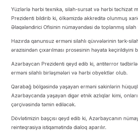
Yüzlərlə hərbi texnika, silah-sursat və hərbi təchiz
Prezidenti bildirib ki, ölkəmizdə akkreditə olunmuş xa
Əlaqələndirici Ofisinin nümayəndəsi də toplanmış silah 
Hazırda qanunsuz erməni silahlı qüvvələrinin tərk-sila
ərazisindən çıxarılması prosesinin həyata keçirildiyini bi
Azərbaycan Prezidenti qeyd edib ki, antiterror tədbir
erməni silahlı birləşmələri və hərbi obyektlər olub.
Qarabağ bölgəsində yaşayan erməni sakinlərin hüquqla
Azərbaycanda yaşayan digər etnik azlıqlar kimi, onları
çərçivəsində təmin ediləcək.
Dövlətimizin başçısı qeyd edib ki, Azərbaycanın nümayə
reinteqrasiya istiqamətində dialoq aparılır.