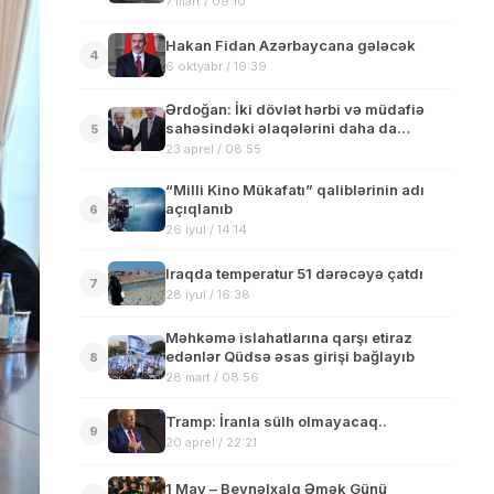
7 mart / 09:10
Hakan Fidan Azərbaycana gələcək
4
6 oktyabr / 19:39
Ərdoğan: İki dövlət hərbi və müdafiə
sahəsindəki əlaqələrini daha da
5
gücləndirəcək
23 aprel / 08:55
“Milli Kino Mükafatı” qaliblərinin adı
açıqlanıb
6
26 iyul / 14:14
Iraqda temperatur 51 dərəcəyə çatdı
7
28 iyul / 16:38
Məhkəmə islahatlarına qarşı etiraz
edənlər Qüdsə əsas girişi bağlayıb
8
28 mart / 08:56
Tramp: İranla sülh olmayacaq..
9
20 aprel / 22:21
1 May – Beynəlxalq Əmək Günü