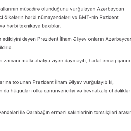
at mallarının müsadirə olunduğunu vurğulayan Azərbaycan
rici ölkələrin hərbi nümayəndələri və BMT-nin Rezident
və hərbi texnikaya baxıblar.
h edildiyini deyən Prezident İlham Əliyev onların Azərbayca
ldirib.
ləri zamanı mülki əhaliyə ziyan dəyməyib, hədəf ancaq qanu
rına toxunan Prezident İlham Əliyev vurğulayıb ki,
n da hüquqları ölkə qanunvericiliyi və beynəlxalq öhdəliklər
ndələri ilə Qarabağın erməni sakinlərinin təmsilçiləri arası