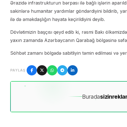
Ərazidə infrastrukturun bərpası ilə bağlı işlərin apar
sakinlərə humanitar yardımlar göndərdiyini bildirib, ya
ilə də əməkdaşlığın həyata keçirildiyini deyib.
Dövlətimizin başçısı qeyd edib ki, rəsmi Bakı ölkəmizd
yaxın zamanda Azərbaycanın Qarabağ bölgəsinə səfərin
Söhbət zamanı bölgədə sabitliyin təmin edilməsi və yerl
PAYLAŞ
Burada
sizin
rekla