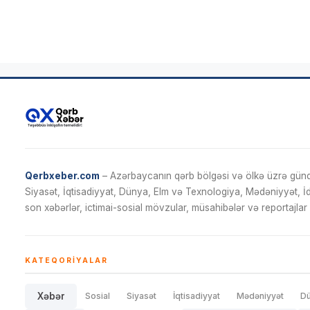
Qerbxeber.com
– Azərbaycanın qərb bölgəsi və ölkə üzrə gündə
Siyasət, İqtisadiyyat, Dünya, Elm və Texnologiya, Mədəniyyət, 
son xəbərlər, ictimai-sosial mövzular, müsahibələr və reportajlar 
KATEQORIYALAR
Xəbər
Sosial
Siyasət
İqtisadiyyat
Mədəniyyət
D