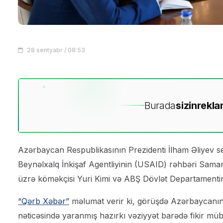
28 sentyabr / 08:53
Burada
sizin
rekla
Azərbaycan Respublikasının Prezidenti İlham Əliyev 
Beynəlxalq İnkişaf Agentliyinin (USAID) rəhbəri Saman
üzrə köməkçisi Yuri Kimi və ABŞ Dövlət Departamentin
“Qərb Xəbər”
məlumat verir ki, görüşdə Azərbaycanın Q
nəticəsində yaranmış hazırkı vəziyyət barədə fikir müba