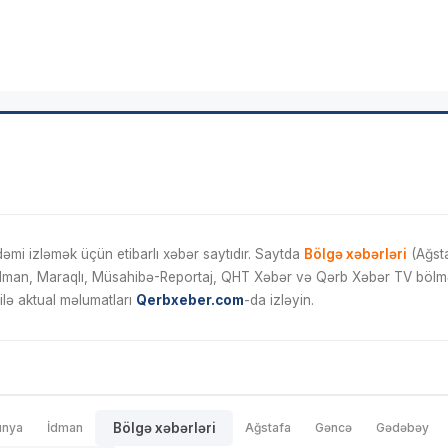
mi izləmək üçün etibarlı xəbər saytıdır. Saytda
Bölgə xəbərləri
(Ağsta
İdman, Maraqlı, Müsahibə-Reportaj, QHT Xəbər və Qərb Xəbər TV bölmələ
ilə aktual məlumatları
Qerbxeber.com
-da izləyin.
ünya
İdman
Bölgə xəbərləri
Ağstafa
Gəncə
Gədəbəy