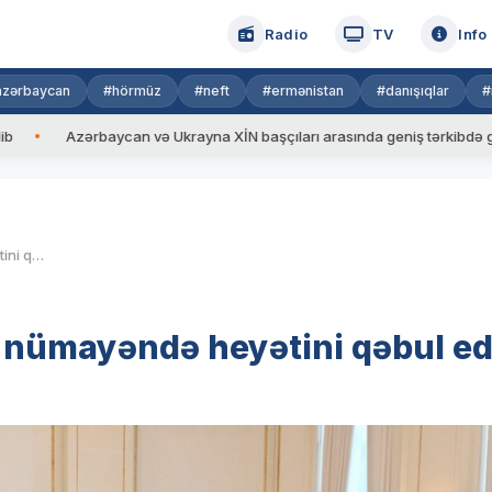
Radio
TV
Info
azərbaycan
#hörmüz
#neft
#ermənistan
#danışıqlar
#
rbaycan və Ukrayna XİN başçıları arasında geniş tərkibdə görüş keçirilib
Prezident İlham Əliyev ABŞ nümayəndə heyətini qəbul edib
Ş nümayəndə heyətini qəbul ed