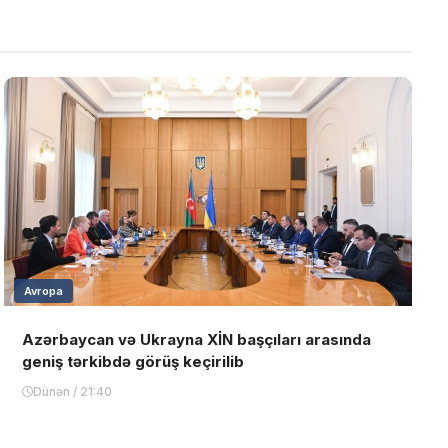
Avropa
Azərbaycan və Ukrayna XİN başçıları arasında
geniş tərkibdə görüş keçirilib
Dünən / 21:40