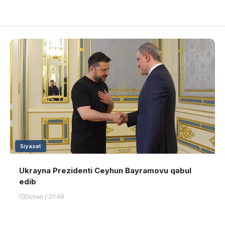
Siyasət
Ukrayna Prezidenti Ceyhun Bayramovu qəbul
edib
Dünən / 21:49