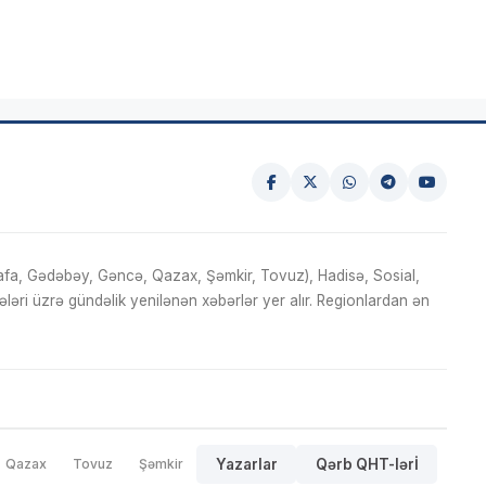
fa, Gədəbəy, Gəncə, Qazax, Şəmkir, Tovuz), Hadisə, Sosial,
ri üzrə gündəlik yenilənən xəbərlər yer alır. Regionlardan ən
Qazax
Tovuz
Şəmkir
Yazarlar
Qərb QHT-lərİ