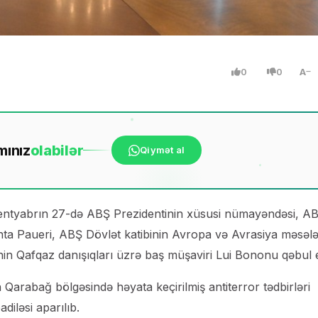
0
0
A
mınız
ola
bilər
Qiymət al
sentyabrın 27-də ABŞ Prezidentinin xüsusi nümayəndəsi, A
ta Paueri, ABŞ Dövlət katibinin Avropa və Avrasiya məsələ
in Qafqaz danışıqları üzrə baş müşaviri Lui Bononu qəbul e
arabağ bölgəsində həyata keçirilmiş antiterror tədbirləri
diləsi aparılıb.