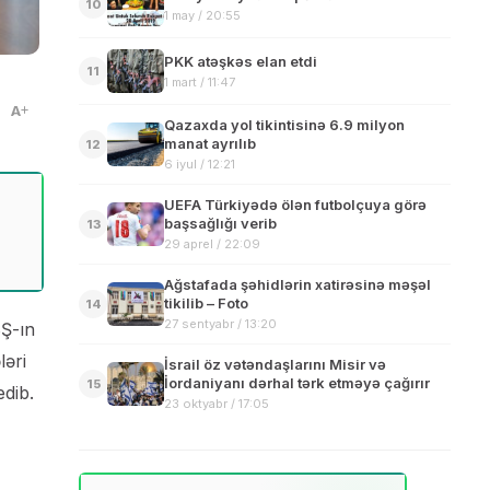
10
1 may / 20:55
PKK atəşkəs elan etdi
11
1 mart / 11:47
A
Qazaxda yol tikintisinə 6.9 milyon
manat ayrılıb
12
6 iyul / 12:21
UEFA Türkiyədə ölən futbolçuya görə
başsağlığı verib
13
29 aprel / 22:09
Ağstafada şəhidlərin xatirəsinə məşəl
tikilib – Foto
14
27 sentyabr / 13:20
BŞ-ın
ləri
İsrail öz vətəndaşlarını Misir və
İordaniyanı dərhal tərk etməyə çağırır
15
dib.
23 oktyabr / 17:05