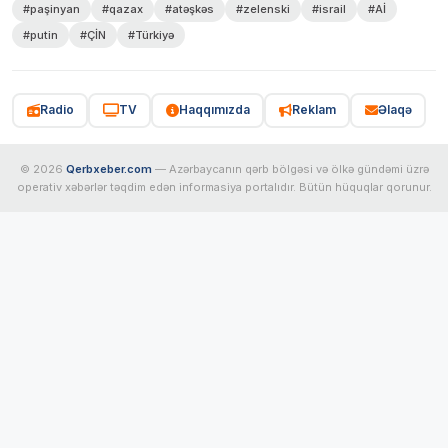
#paşinyan
#qazax
#atəşkəs
#zelenski
#israil
#Aİ
#putin
#ÇİN
#Türkiyə
Radio
TV
Haqqımızda
Reklam
Əlaqə
© 2026
Qerbxeber.com
— Azərbaycanın qərb bölgəsi və ölkə gündəmi üzrə
operativ xəbərlər təqdim edən informasiya portalıdır. Bütün hüquqlar qorunur.