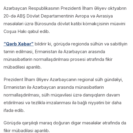
Azərbaycan Respublikasının Prezidenti İlham Əliyev oktyabrın
20-də ABŞ Dövlət Departamentinin Avropa və Avrasiya
məsələləri üzrə Bürosunda dövlət katibi köməkçisinin müavini
Coşua Hakı qəbul edib.
“Qərb Xəbər”
bildirir ki, görüşdə regionda sülhün və sabitliyin
təmin edilməsi, Ermənistan ilə Azərbaycan arasında
münasibətlərin normallaşdırılması prosesi ətrafında fikir
mübadiləsi aparılıb.
Prezident İlham Əliyev Azərbaycanın regional sülh gündəliyi,
Ermənistan ilə Azərbaycan arasında münasibətlərin
normallaşdırılması, sülh müqaviləsi üzrə danışıqların davam
etdirilməsi və tezliklə imzalanması ilə bağlı niyyətini bir daha
ifadə edib.
Görüşdə qarşılıqlı maraq doğuran digər məsələlər ətrafında da
fikir mübadiləsi aparılıb.