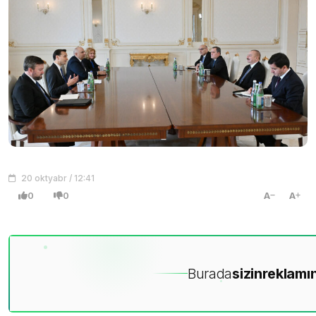
20 oktyabr / 12:41
0
0
A
A
Burada
sizin
reklamın