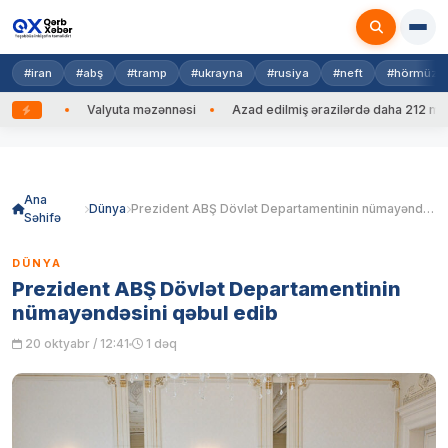
#iran
#abş
#tramp
#ukrayna
#rusiya
#neft
#hörmüz
edib
Valyuta məzənnəsi
Azad edilmiş ərazilərdə daha 212 mina, 
Skip
to
content
Ana
Dünya
Prezident ABŞ Dövlət Departamentinin nümayəndəsini qəbul edib
Səhifə
DÜNYA
Prezident ABŞ Dövlət Departamentinin
nümayəndəsini qəbul edib
20 oktyabr / 12:41
1 dəq