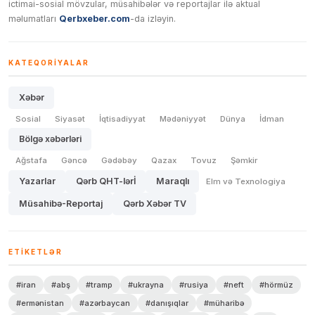
ictimai-sosial mövzular, müsahibələr və reportajlar ilə aktual
məlumatları
Qerbxeber.com
-da izləyin.
KATEQORIYALAR
Xəbər
Sosial
Siyasət
İqtisadiyyat
Mədəniyyət
Dünya
İdman
Bölgə xəbərləri
Ağstafa
Gəncə
Gədəbəy
Qazax
Tovuz
Şəmkir
Yazarlar
Qərb QHT-lərİ
Maraqlı
Elm və Texnologiya
Müsahibə-Reportaj
Qərb Xəbər TV
ETIKETLƏR
#iran
#abş
#tramp
#ukrayna
#rusiya
#neft
#hörmüz
#ermənistan
#azərbaycan
#danışıqlar
#müharibə