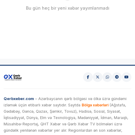
Bu gün heç bir yeni xəbər yayımlanmadı
Qerbxeber.com
– Azərbaycanın qərb bölgəsi və ölkə üzrə gündəmi
izləmək üçün etibarlı xəbər saytıdır. Saytda
Bölgə xəbərləri
(Ağstafa,
Gədəbəy, Gəncə, Qazax, Şəmkir, Tovuz), Hadisə, Sosial, Siyasət,
İqtisadiyyat, Dünya, Elm və Texnologiya, Mədəniyyət, İdman, Maraqlı,
Müsahibə-Reportaj, QHT Xəbər və Qərb Xəbər TV bölmələri üzrə
gündəlik yenilənən xəbərlər yer alır. Regionlardan ən son xəbərlər,