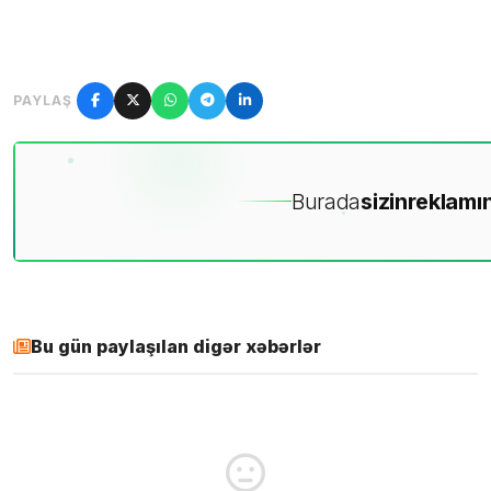
PAYLAŞ
Burada
sizin
reklamın
Bu gün paylaşılan digər xəbərlər