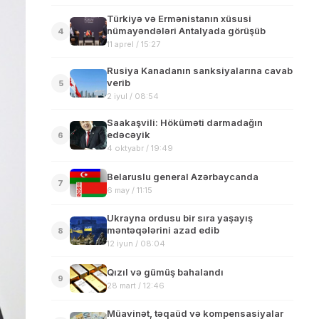
Türkiyə və Ermənistanın xüsusi
nümayəndələri Antalyada görüşüb
4
11 aprel / 15:27
Rusiya Kanadanın sanksiyalarına cavab
verib
5
2 iyul / 08:54
Saakaşvili: Höküməti darmadağın
edəcəyik
6
4 oktyabr / 19:49
Belaruslu general Azərbaycanda
7
6 may / 11:15
Ukrayna ordusu bir sıra yaşayış
məntəqələrini azad edib
8
12 iyun / 08:04
Qızıl və gümüş bahalandı
9
28 mart / 12:46
Müavinət, təqaüd və kompensasiyalar