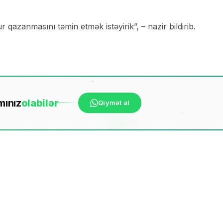
qazanmasını təmin etmək istəyirik”, – nazir bildirib.
mınız
ola
bilər
Qiymət al