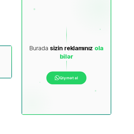
Burada
sizin
reklamınız
ola
bilər
Qiymət al