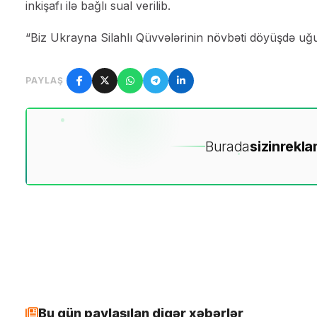
inkişafı ilə bağlı sual verilib.
“Biz Ukrayna Silahlı Qüvvələrinin növbəti döyüşdə uğur 
PAYLAŞ
Burada
sizin
rekla
Bu gün paylaşılan digər xəbərlər