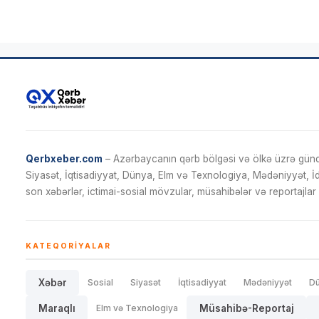
Qerbxeber.com
– Azərbaycanın qərb bölgəsi və ölkə üzrə gündə
Siyasət, İqtisadiyyat, Dünya, Elm və Texnologiya, Mədəniyyət, 
son xəbərlər, ictimai-sosial mövzular, müsahibələr və reportajlar 
KATEQORIYALAR
Xəbər
Sosial
Siyasət
İqtisadiyyat
Mədəniyyət
D
Maraqlı
Elm və Texnologiya
Müsahibə-Reportaj