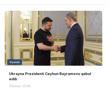
Siyasət
Ukrayna Prezidenti Ceyhun Bayramovu qəbul
edib
Dünən / 21:49