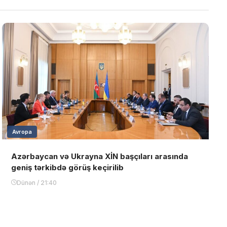
Avropa
Azərbaycan və Ukrayna XİN başçıları arasında
geniş tərkibdə görüş keçirilib
Dünən / 21:40