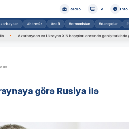
Radio
TV
Info
azərbaycan
#hörmüz
#neft
#ermənistan
#danışıqlar
#
zərbaycan və Ukrayna XİN başçıları arasında geniş tərkibdə görüş keçiril
Pentaqon rəhbəri: “ABŞ Ukraynaya görə Rusiya ilə müharibə etməyəcək”
aynaya görə Rusiya ilə