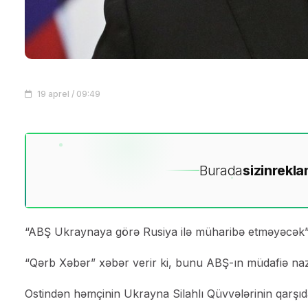
19 aprel / 09:49
Burada
sizin
rekla
“ABŞ Ukraynaya görə Rusiya ilə müharibə etməyəcək”
“Qərb Xəbər” xəbər verir ki, bunu ABŞ-ın müdafiə nazi
Ostindən həmçinin Ukrayna Silahlı Qüvvələrinin qarş