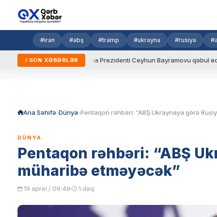
#iran
#abş
#tramp
#ukrayna
#rusiya
#
dalar
Ukrayna Prezidenti Ceyhun Bayramovu qəbul edib
A
SON XƏBƏRLƏR
Skip
to
content
Ana Səhifə
Dünya
DÜNYA
Pentaqon rəhbəri: “ABŞ Ukr
müharibə etməyəcək”
19 aprel / 09:49
1 dəq