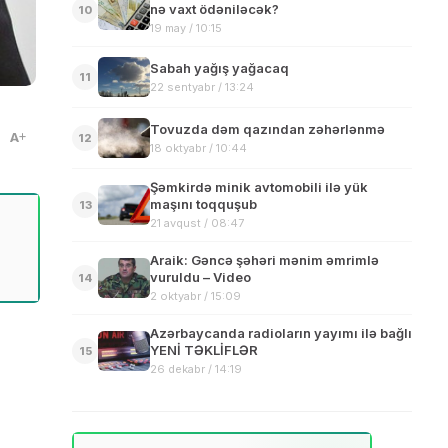
nə vaxt ödəniləcək?
10
19 may / 10:15
Sabah yağış yağacaq
11
22 sentyabr / 13:24
Tovuzda dəm qazından zəhərlənmə
A
12
18 oktyabr / 10:44
Şəmkirdə minik avtomobili ilə yük
maşını toqquşub
13
21 avqust / 08:47
Araik: Gəncə şəhəri mənim əmrimlə
vuruldu – Video
14
2 oktyabr / 15:09
Azərbaycanda radioların yayımı ilə bağlı
YENİ TƏKLİFLƏR
15
26 dekabr / 14:19