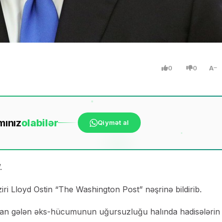
0
0
A
mınız
ola
bilər
Qiymət al
.
ri Lloyd Ostin “The Washington Post” nəşrinə bildirib.
ıdan gələn əks-hücumunun uğursuzluğu halında hadisələrin