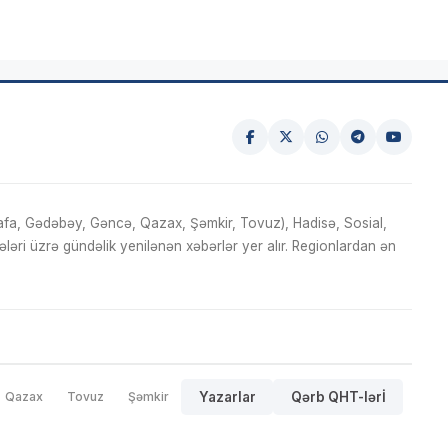
fa, Gədəbəy, Gəncə, Qazax, Şəmkir, Tovuz), Hadisə, Sosial,
ri üzrə gündəlik yenilənən xəbərlər yer alır. Regionlardan ən
Qazax
Tovuz
Şəmkir
Yazarlar
Qərb QHT-lərİ