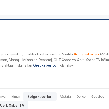
mi izləmək üçün etibarlı xəbər saytıdır. Saytda
Bölgə xəbərləri
(Ağsta
İdman, Maraqlı, Müsahibə-Reportaj, QHT Xəbər və Qərb Xəbər TV bölmələ
ilə aktual məlumatları
Qerbxeber.com
-da izləyin.
ünya
İdman
Bölgə xəbərləri
Ağstafa
Gəncə
Gədəbəy
Qərb Xəbər TV