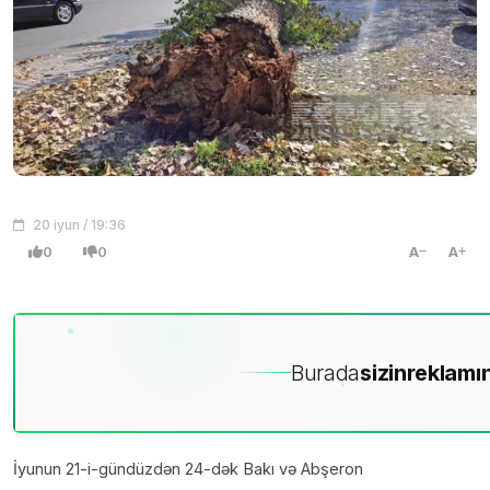
20 iyun / 19:36
0
0
A
A
Burada
sizin
reklamın
İyunun 21-i-gündüzdən 24-dək Bakı və Abşeron