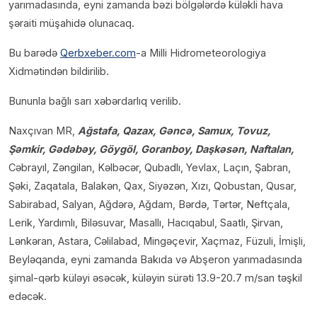
yarımadasında, eyni zamanda bəzi bölgələrdə küləkli hava
şəraiti müşahidə olunacaq.
Bu barədə
Qerbxeber.com
-a Milli Hidrometeorologiya
Xidmətindən bildirilib.
Bununla bağlı sarı xəbərdarlıq verilib.
Naxçıvan MR,
Ağstafa, Qazax, Gəncə, Samux, Tovuz,
Şəmkir, Gədəbəy, Göygöl, Goranboy, Daşkəsən, Naftalan,
Cəbrayıl, Zəngilan, Kəlbəcər, Qubadlı, Yevlax, Laçın, Şabran,
Şəki, Zaqatala, Balakən, Qax, Siyəzən, Xızı, Qobustan, Qusar,
Sabirabad, Salyan, Ağdərə, Ağdam, Bərdə, Tərtər, Neftçala,
Lerik, Yardımlı, Biləsuvar, Masallı, Hacıqabul, Saatlı, Şirvan,
Lənkəran, Astara, Cəlilabad, Mingəçevir, Xaçmaz, Füzuli, İmişli,
Beyləqanda, eyni zamanda Bakıda və Abşeron yarımadasında
şimal-qərb küləyi əsəcək, küləyin sürəti 13.9-20.7 m/san təşkil
edəcək.