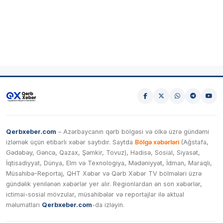
Qerbxeber.com
– Azərbaycanın qərb bölgəsi və ölkə üzrə gündəmi
izləmək üçün etibarlı xəbər saytıdır. Saytda
Bölgə xəbərləri
(Ağstafa,
Gədəbəy, Gəncə, Qazax, Şəmkir, Tovuz), Hadisə, Sosial, Siyasət,
İqtisadiyyat, Dünya, Elm və Texnologiya, Mədəniyyət, İdman, Maraqlı,
Müsahibə-Reportaj, QHT Xəbər və Qərb Xəbər TV bölmələri üzrə
gündəlik yenilənən xəbərlər yer alır. Regionlardan ən son xəbərlər,
ictimai-sosial mövzular, müsahibələr və reportajlar ilə aktual
məlumatları
Qerbxeber.com
-da izləyin.