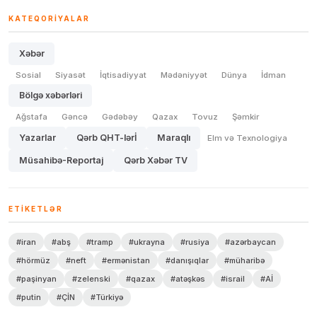
KATEQORIYALAR
Xəbər
Sosial
Siyasət
İqtisadiyyat
Mədəniyyət
Dünya
İdman
Bölgə xəbərləri
Ağstafa
Gəncə
Gədəbəy
Qazax
Tovuz
Şəmkir
Yazarlar
Qərb QHT-lərİ
Maraqlı
Elm və Texnologiya
Müsahibə-Reportaj
Qərb Xəbər TV
ETIKETLƏR
#iran
#abş
#tramp
#ukrayna
#rusiya
#azərbaycan
#hörmüz
#neft
#ermənistan
#danışıqlar
#müharibə
#paşinyan
#zelenski
#qazax
#atəşkəs
#israil
#Aİ
#putin
#ÇİN
#Türkiyə