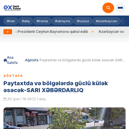
#iran
#abş
#tramp
#ukrayna
#rusiya
#azərbaycan
#h
rayna Prezidenti Ceyhun Bayramovu qəbul edib
Azərbaycan və Ukrayna 
Skip
to
content
Ana
Ağstafa
Paytaxtda və bölgələrdə güclü külək əsəcək-SARI XƏBƏRDARLIQ
Səhifə
AĞSTAFA
Paytaxtda və bölgələrdə güclü külək
əsəcək-SARI XƏBƏRDARLIQ
20 iyun / 19:36
1 dəq