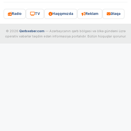
Radio
TV
Haqqımızda
Reklam
Əlaqə
© 2026
Qerbxeber.com
— Azərbaycanın qərb bölgəsi və ölkə gündəmi üzrə
operativ xəbərlər təqdim edən informasiya portalıdır. Bütün hüquqlar qorunur.