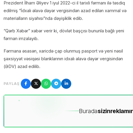
Prezident İlham Əliyev 1 iyul 2022-ci il tarixli fərmanı ilə təsdiq
edilmiş “İdxalı əlavə dəyər vergisindən azad edilən xammal və
materialların siyahısı”nda dəyişiklik edib.
“Qərb Xəbər” xəbər verir ki, dövlət başçısı bununla bağlı yeni
fərman imzalayıb.
Fərmana əsasən, xaricdə çap olunmuş pasport və yeni nəsil
şəxsiyyət vəsiqəsi blanklarının idxalı əlavə dəyər vergisindən
(ƏDV) azad edilib.
PAYLAŞ
Burada
sizin
reklamın