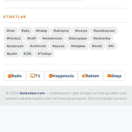
ETIKETLƏR
#iran
#abş
#tramp
#ukrayna
#rusiya
#azərbaycan
#hörmüz
#neft
#ermənistan
#danışıqlar
#müharibə
#paşinyan
#zelenski
#qazax
#atəşkəs
#israil
#Aİ
#putin
#ÇİN
#Türkiyə
Radio
TV
Haqqımızda
Reklam
Əlaqə
© 2026
Qerbxeber.com
— Azərbaycanın qərb bölgəsi və ölkə gündəmi üzrə
operativ xəbərlər təqdim edən informasiya portalıdır. Bütün hüquqlar qorunur.