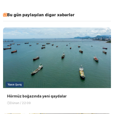
Bu gün paylaşılan digər xəbərlər
Yaxın Şərq
Hörmüz boğazında yeni qaydalar
Dünən / 22:09