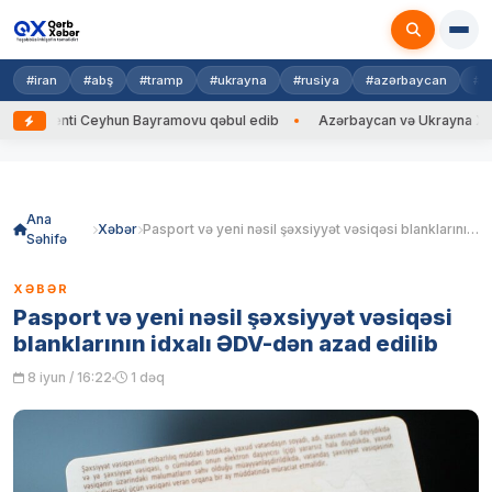
#iran
#abş
#tramp
#ukrayna
#rusiya
#azərbaycan
#h
denti Ceyhun Bayramovu qəbul edib
Azərbaycan və Ukrayna XİN başçılar
Skip
to
content
Ana
Xəbər
Pasport və yeni nəsil şəxsiyyət vəsiqəsi blanklarının idxalı ƏDV-dən azad edilib
Səhifə
XƏBƏR
Pasport və yeni nəsil şəxsiyyət vəsiqəsi
blanklarının idxalı ƏDV-dən azad edilib
8 iyun / 16:22
1 dəq