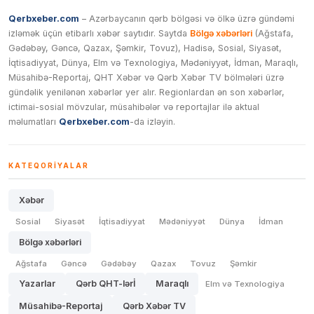
Qerbxeber.com
– Azərbaycanın qərb bölgəsi və ölkə üzrə gündəmi
izləmək üçün etibarlı xəbər saytıdır. Saytda
Bölgə xəbərləri
(Ağstafa,
Gədəbəy, Gəncə, Qazax, Şəmkir, Tovuz), Hadisə, Sosial, Siyasət,
İqtisadiyyat, Dünya, Elm və Texnologiya, Mədəniyyət, İdman, Maraqlı,
Müsahibə-Reportaj, QHT Xəbər və Qərb Xəbər TV bölmələri üzrə
gündəlik yenilənən xəbərlər yer alır. Regionlardan ən son xəbərlər,
ictimai-sosial mövzular, müsahibələr və reportajlar ilə aktual
məlumatları
Qerbxeber.com
-da izləyin.
KATEQORIYALAR
Xəbər
Sosial
Siyasət
İqtisadiyyat
Mədəniyyət
Dünya
İdman
Bölgə xəbərləri
Ağstafa
Gəncə
Gədəbəy
Qazax
Tovuz
Şəmkir
Yazarlar
Qərb QHT-lərİ
Maraqlı
Elm və Texnologiya
Müsahibə-Reportaj
Qərb Xəbər TV