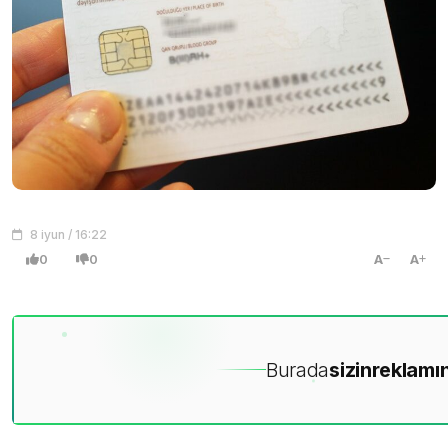
8 iyun / 16:22
0
0
A
A
Burada
sizin
reklamın