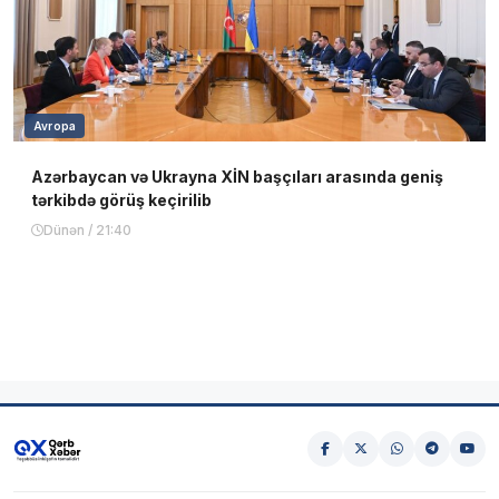
Avropa
Azərbaycan və Ukrayna XİN başçıları arasında geniş
tərkibdə görüş keçirilib
Dünən / 21:40