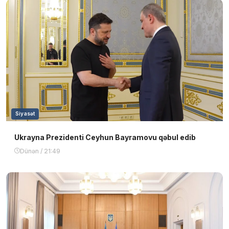
Siyasət
Ukrayna Prezidenti Ceyhun Bayramovu qəbul edib
Dünən / 21:49