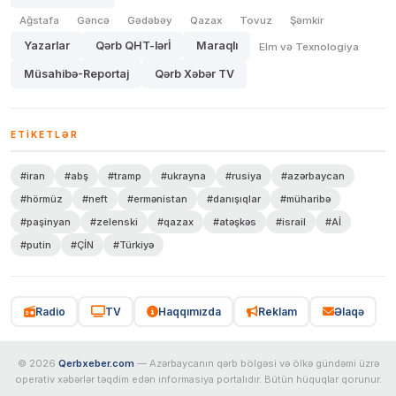
Ağstafa
Gəncə
Gədəbəy
Qazax
Tovuz
Şəmkir
Yazarlar
Qərb QHT-lərİ
Maraqlı
Elm və Texnologiya
Müsahibə-Reportaj
Qərb Xəbər TV
ETIKETLƏR
#iran
#abş
#tramp
#ukrayna
#rusiya
#azərbaycan
#hörmüz
#neft
#ermənistan
#danışıqlar
#müharibə
#paşinyan
#zelenski
#qazax
#atəşkəs
#israil
#Aİ
#putin
#ÇİN
#Türkiyə
Radio
TV
Haqqımızda
Reklam
Əlaqə
© 2026
Qerbxeber.com
— Azərbaycanın qərb bölgəsi və ölkə gündəmi üzrə
operativ xəbərlər təqdim edən informasiya portalıdır. Bütün hüquqlar qorunur.