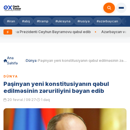
#iran
#abş
#tramp
#ukrayna
#rusiya
#azərbaycan
#h
krayna Prezidenti Ceyhun Bayramovu qəbul edib
Azərbaycan və Ukrayna
Skip
to
content
Ana
Dünya
Paşinyan yeni konstitusiyanın qəbul edilməsinin zəruriliyini bəyan edib
Səhifə
DÜNYA
Paşinyan yeni konstitusiyanın qəbul
edilməsinin zəruriliyini bəyan edib
20 fevral / 09:27
1 dəq