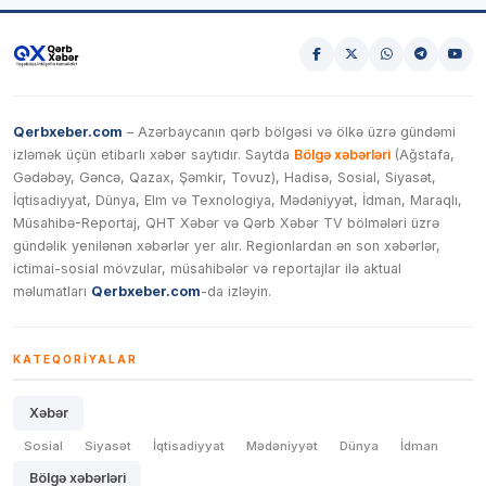
Qerbxeber.com
– Azərbaycanın qərb bölgəsi və ölkə üzrə gündəmi
izləmək üçün etibarlı xəbər saytıdır. Saytda
Bölgə xəbərləri
(Ağstafa,
Gədəbəy, Gəncə, Qazax, Şəmkir, Tovuz), Hadisə, Sosial, Siyasət,
İqtisadiyyat, Dünya, Elm və Texnologiya, Mədəniyyət, İdman, Maraqlı,
Müsahibə-Reportaj, QHT Xəbər və Qərb Xəbər TV bölmələri üzrə
gündəlik yenilənən xəbərlər yer alır. Regionlardan ən son xəbərlər,
ictimai-sosial mövzular, müsahibələr və reportajlar ilə aktual
məlumatları
Qerbxeber.com
-da izləyin.
KATEQORIYALAR
Xəbər
Sosial
Siyasət
İqtisadiyyat
Mədəniyyət
Dünya
İdman
Bölgə xəbərləri