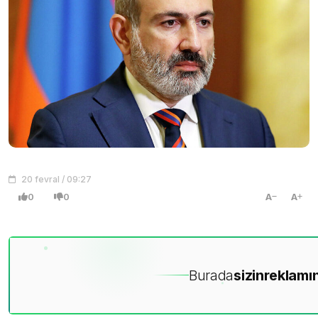
20 fevral / 09:27
0
0
A
A
Burada
sizin
reklamın