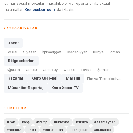
ictimai-sosial mövzular, müsahibələr və reportajlar ilə aktual
məlumatları
Qerbxeber.com
-da izləyin.
KATEQORIYALAR
Xəbər
Sosial
Siyasət
İqtisadiyyat
Mədəniyyət
Dünya
İdman
Bölgə xəbərləri
Ağstafa
Gəncə
Gədəbəy
Qazax
Tovuz
Şəmkir
Yazarlar
Qərb QHT-lərİ
Maraqlı
Elm və Texnologiya
Müsahibə-Reportaj
Qərb Xəbər TV
ETIKETLƏR
#iran
#abş
#tramp
#ukrayna
#rusiya
#azərbaycan
#hörmüz
#neft
#ermənistan
#danışıqlar
#müharibə