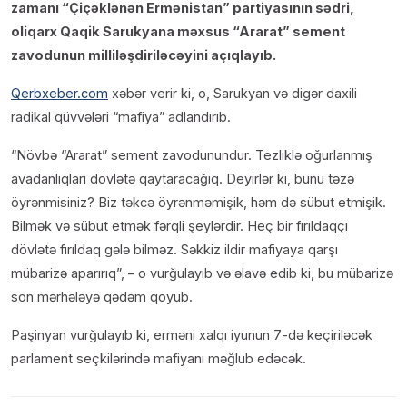
zamanı “Çiçəklənən Ermənistan” partiyasının sədri,
oliqarx Qaqik Sarukyana məxsus “Ararat” sement
zavodunun milliləşdiriləcəyini açıqlayıb.
Qerbxeber.com
xəbər verir ki, o, Sarukyan və digər daxili
radikal qüvvələri “mafiya” adlandırıb.
“Növbə “Ararat” sement zavodunundur. Tezliklə oğurlanmış
avadanlıqları dövlətə qaytaracağıq. Deyirlər ki, bunu təzə
öyrənmisiniz? Biz təkcə öyrənməmişik, həm də sübut etmişik.
Bilmək və sübut etmək fərqli şeylərdir. Heç bir fırıldaqçı
dövlətə fırıldaq gələ bilməz. Səkkiz ildir mafiyaya qarşı
mübarizə aparırıq”, – o vurğulayıb və əlavə edib ki, bu mübarizə
son mərhələyə qədəm qoyub.
Paşinyan vurğulayıb ki, erməni xalqı iyunun 7-də keçiriləcək
parlament seçkilərində mafiyanı məğlub edəcək.