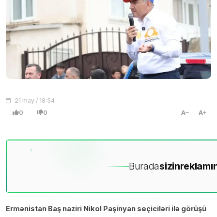
21 may / 18:54
0
0
A
A
Burada
sizin
reklamın
Ermənistan Baş naziri Nikol Paşinyan seçiciləri ilə görüşü