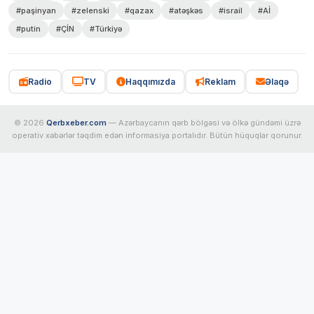
#paşinyan
#zelenski
#qazax
#atəşkəs
#israil
#Aİ
#putin
#ÇİN
#Türkiyə
Radio
TV
Haqqımızda
Reklam
Əlaqə
© 2026
Qerbxeber.com
— Azərbaycanın qərb bölgəsi və ölkə gündəmi üzrə
operativ xəbərlər təqdim edən informasiya portalıdır. Bütün hüquqlar qorunur.