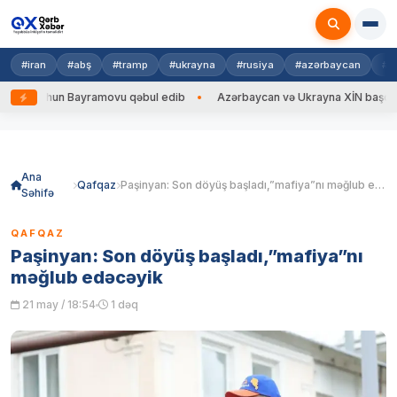
#iran
#abş
#tramp
#ukrayna
#rusiya
#azərbaycan
#h
i Ceyhun Bayramovu qəbul edib
Azərbaycan və Ukrayna XİN başçıları ar
Skip
to
content
Ana
Qafqaz
Paşinyan: Son döyüş başladı,”mafiya”nı məğlub edəcəyik
Səhifə
QAFQAZ
Paşinyan: Son döyüş başladı,”mafiya”nı
məğlub edəcəyik
21 may / 18:54
1 dəq