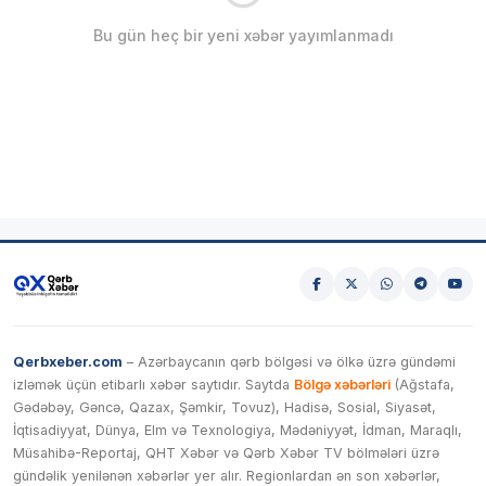
Bu gün heç bir yeni xəbər yayımlanmadı
Qerbxeber.com
– Azərbaycanın qərb bölgəsi və ölkə üzrə gündəmi
izləmək üçün etibarlı xəbər saytıdır. Saytda
Bölgə xəbərləri
(Ağstafa,
Gədəbəy, Gəncə, Qazax, Şəmkir, Tovuz), Hadisə, Sosial, Siyasət,
İqtisadiyyat, Dünya, Elm və Texnologiya, Mədəniyyət, İdman, Maraqlı,
Müsahibə-Reportaj, QHT Xəbər və Qərb Xəbər TV bölmələri üzrə
gündəlik yenilənən xəbərlər yer alır. Regionlardan ən son xəbərlər,