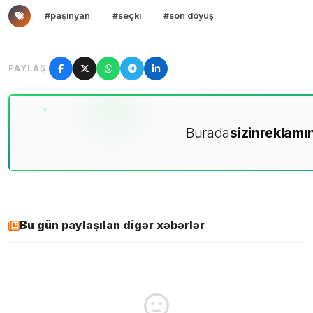
#paşinyan
#seçki
#son döyüş
PAYLAŞ
Burada
sizin
reklamın
Bu gün paylaşılan digər xəbərlər