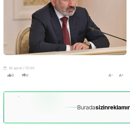
18 aprel / 15:00
0
0
A
A
Burada
sizin
reklamın