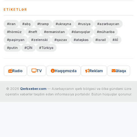
ETIKETLƏR
#iran
#abş
#tramp
#ukrayna
#rusiya
#azərbaycan
#hörmüz
#neft
#ermənistan
#danışıqlar
#müharibə
#paşinyan
#zelenski
#qazax
#atəşkəs
#israil
#Aİ
#putin
#ÇİN
#Türkiyə
Radio
TV
Haqqımızda
Reklam
Əlaqə
© 2026
Qerbxeber.com
— Azərbaycanın qərb bölgəsi və ölkə gündəmi üzrə
operativ xəbərlər təqdim edən informasiya portalıdır. Bütün hüquqlar qorunur.