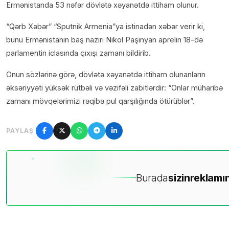
Ermənistanda 53 nəfər dövlətə xəyanətdə ittiham olunur.
“Qərb Xəbər” “Sputnik Armenia”ya istinadən xəbər verir ki,
bunu Ermənistanın baş naziri Nikol Paşinyan aprelin 18-də
parlamentin iclasında çıxışı zamanı bildirib.
Onun sözlərinə görə, dövlətə xəyanətdə ittiham olunanların
əksəriyyəti yüksək rütbəli və vəzifəli zabitlərdir: “Onlar müharibə
zamanı mövqelərimizi rəqibə pul qarşılığında ötürüblər”.
PAYLAŞ
Burada
sizin
reklamın