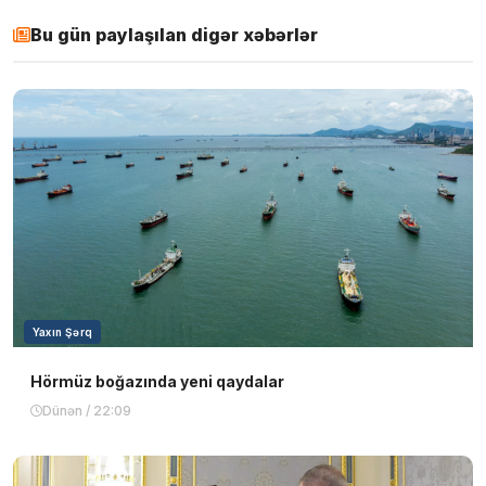
Bu gün paylaşılan digər xəbərlər
Yaxın Şərq
Hörmüz boğazında yeni qaydalar
Dünən / 22:09