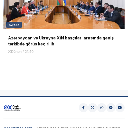
Avropa
Azərbaycan və Ukrayna XİN başçıları arasında geniş
tərkibdə görüş keçirilib
Dünən / 21:40