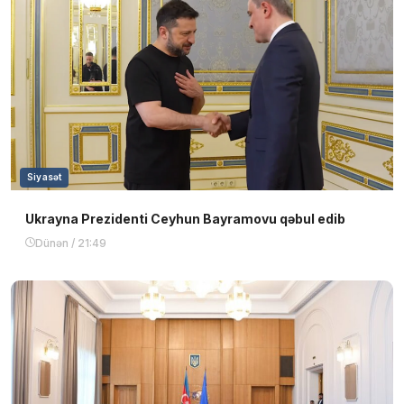
Siyasət
Ukrayna Prezidenti Ceyhun Bayramovu qəbul edib
Dünən / 21:49