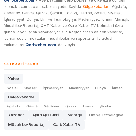
Qerbxeber.com
– Azərbaycanın qərb bölgəsi və ölkə üzrə gündəmi
izləmək üçün etibarlı xəbər saytıdır. Saytda
Bölgə xəbərləri
(Ağstafa,
Gədəbəy, Gəncə, Qazax, Şəmkir, Tovuz), Hadisə, Sosial, Siyasət,
İqtisadiyyat, Dünya, Elm və Texnologiya, Mədəniyyət, İdman, Maraqlı,
Müsahibə-Reportaj, QHT Xəbər və Qərb Xəbər TV bölmələri üzrə
gündəlik yenilənən xəbərlər yer alır. Regionlardan ən son xəbərlər,
ictimai-sosial mövzular, müsahibələr və reportajlar ilə aktual
məlumatları
Qerbxeber.com
-da izləyin.
KATEQORIYALAR
Xəbər
Sosial
Siyasət
İqtisadiyyat
Mədəniyyət
Dünya
İdman
Bölgə xəbərləri
Ağstafa
Gəncə
Gədəbəy
Qazax
Tovuz
Şəmkir
Yazarlar
Qərb QHT-lərİ
Maraqlı
Elm və Texnologiya
Müsahibə-Reportaj
Qərb Xəbər TV