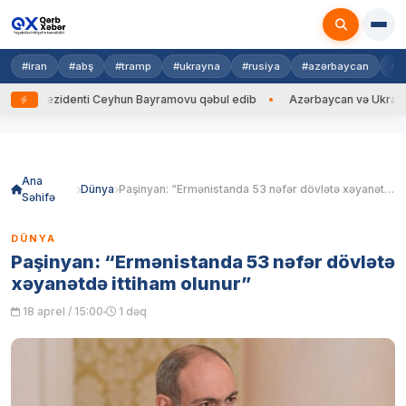
#iran
#abş
#tramp
#ukrayna
#rusiya
#azərbaycan
#h
rezidenti Ceyhun Bayramovu qəbul edib
Azərbaycan və Ukrayna XİN baş
Skip
to
content
Ana
Dünya
Paşinyan: “Ermənistanda 53 nəfər dövlətə xəyanətdə ittiham olunur”
Səhifə
DÜNYA
Paşinyan: “Ermənistanda 53 nəfər dövlətə
xəyanətdə ittiham olunur”
18 aprel / 15:00
1 dəq