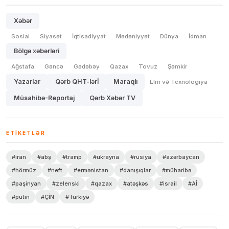
Xəbər
Sosial
Siyasət
İqtisadiyyat
Mədəniyyət
Dünya
İdman
Bölgə xəbərləri
Ağstafa
Gəncə
Gədəbəy
Qazax
Tovuz
Şəmkir
Yazarlar
Qərb QHT-lərİ
Maraqlı
Elm və Texnologiya
Müsahibə-Reportaj
Qərb Xəbər TV
ETIKETLƏR
#iran
#abş
#tramp
#ukrayna
#rusiya
#azərbaycan
#hörmüz
#neft
#ermənistan
#danışıqlar
#müharibə
#paşinyan
#zelenski
#qazax
#atəşkəs
#israil
#Aİ
#putin
#ÇİN
#Türkiyə