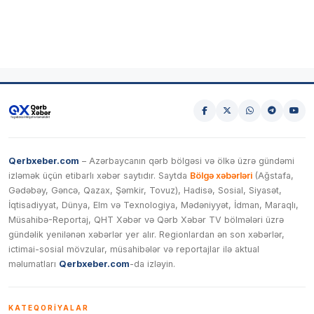
Qerbxeber.com
– Azərbaycanın qərb bölgəsi və ölkə üzrə gündəmi
izləmək üçün etibarlı xəbər saytıdır. Saytda
Bölgə xəbərləri
(Ağstafa,
Gədəbəy, Gəncə, Qazax, Şəmkir, Tovuz), Hadisə, Sosial, Siyasət,
İqtisadiyyat, Dünya, Elm və Texnologiya, Mədəniyyət, İdman, Maraqlı,
Müsahibə-Reportaj, QHT Xəbər və Qərb Xəbər TV bölmələri üzrə
gündəlik yenilənən xəbərlər yer alır. Regionlardan ən son xəbərlər,
ictimai-sosial mövzular, müsahibələr və reportajlar ilə aktual
məlumatları
Qerbxeber.com
-da izləyin.
KATEQORIYALAR