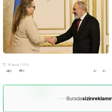
18 aprel / 13:10
0
0
A
A
Burada
sizin
reklamın