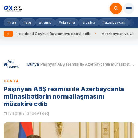
#iran
#abş
#tramp
#ukrayna
#rusiya
#azərbaycan
#h
yna Prezidenti Ceyhun Bayramovu qəbul edib
Azərbaycan və Ukrayna Xİ
Skip
to
content
Ana
Dünya
Paşinyan ABŞ rəsmisi ilə Azərbaycanla münasibətlərin normallaşmasını müzakirə edib
Səhifə
DÜNYA
Paşinyan ABŞ rəsmisi ilə Azərbaycanla
münasibətlərin normallaşmasını
müzakirə edib
18 aprel / 13:10
1 dəq