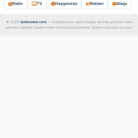
Radio
TV
Haqqımızda
Reklam
Əlaqə
© 2026
Qerbxeber.com
— Azərbaycanın qərb bölgəsi və ölkə gündəmi üzrə
operativ xəbərlər təqdim edən informasiya portalıdır. Bütün hüquqlar qorunur.