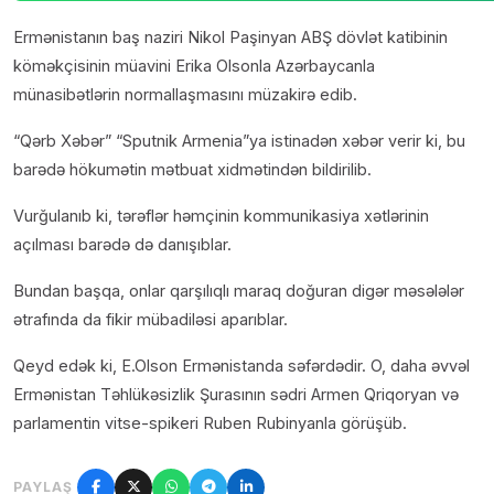
Ermənistanın baş naziri Nikol Paşinyan ABŞ dövlət katibinin
köməkçisinin müavini Erika Olsonla Azərbaycanla
münasibətlərin normallaşmasını müzakirə edib.
“Qərb Xəbər” “Sputnik Armenia”ya istinadən xəbər verir ki, bu
barədə hökumətin mətbuat xidmətindən bildirilib.
Vurğulanıb ki, tərəflər həmçinin kommunikasiya xətlərinin
açılması barədə də danışıblar.
Bundan başqa, onlar qarşılıqlı maraq doğuran digər məsələlər
ətrafında da fikir mübadiləsi aparıblar.
Qeyd edək ki, E.Olson Ermənistanda səfərdədir. O, daha əvvəl
Ermənistan Təhlükəsizlik Şurasının sədri Armen Qriqoryan və
parlamentin vitse-spikeri Ruben Rubinyanla görüşüb.
PAYLAŞ