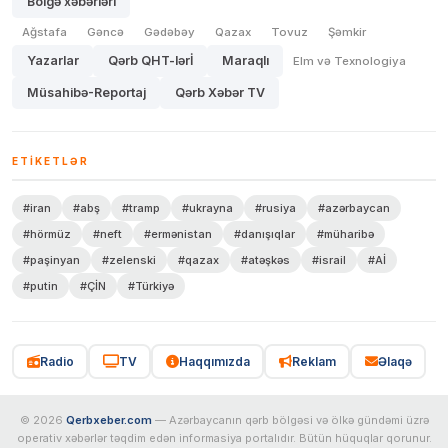
Bölgə xəbərləri
Ağstafa
Gəncə
Gədəbəy
Qazax
Tovuz
Şəmkir
Yazarlar
Qərb QHT-lərİ
Maraqlı
Elm və Texnologiya
Müsahibə-Reportaj
Qərb Xəbər TV
ETIKETLƏR
#iran
#abş
#tramp
#ukrayna
#rusiya
#azərbaycan
#hörmüz
#neft
#ermənistan
#danışıqlar
#müharibə
#paşinyan
#zelenski
#qazax
#atəşkəs
#israil
#Aİ
#putin
#ÇİN
#Türkiyə
Radio
TV
Haqqımızda
Reklam
Əlaqə
© 2026
Qerbxeber.com
— Azərbaycanın qərb bölgəsi və ölkə gündəmi üzrə
operativ xəbərlər təqdim edən informasiya portalıdır. Bütün hüquqlar qorunur.