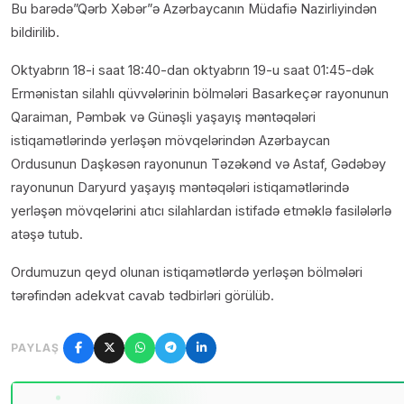
Bu barədə”Qərb Xəbər”ə Azərbaycanın Müdafiə Nazirliyindən
bildirilib.
Oktyabrın 18-i saat 18:40-dan oktyabrın 19-u saat 01:45-dək
Ermənistan silahlı qüvvələrinin bölmələri Basarkeçər rayonunun
Qaraiman, Pəmbək və Günəşli yaşayış məntəqələri
istiqamətlərində yerləşən mövqelərindən Azərbaycan
Ordusunun Daşkəsən rayonunun Təzəkənd və Astaf, Gədəbəy
rayonunun Daryurd yaşayış məntəqələri istiqamətlərində
yerləşən mövqelərini atıcı silahlardan istifadə etməklə fasilələrlə
atəşə tutub.
Ordumuzun qeyd olunan istiqamətlərdə yerləşən bölmələri
tərəfindən adekvat cavab tədbirləri görülüb.
PAYLAŞ