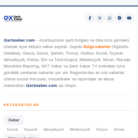
Qerbxeber.com
– Azərbaycanın qərb bölgəsi və ölkə üzrə gündəmi
izləmək üçün etibarlı xəbər saytıdır. Saytda
Bölgə xəbərləri
(Ağstafa,
Gədəbəy, Gəncə, Qazax, Şəmkir, Tovuz), Hadisə, Sosial, Siyasət,
İqtisadiyyat, Dünya, Elm və Texnologiya, Mədəniyyət, İdman, Maraqlı,
Müsahibə-Reportaj, QHT Xəbər və Qərb Xəbər TV bölmələri üzrə
gündəlik yenilənən xəbərlər yer alır. Regionlardan ən son xəbərlər,
ictimai-sosial mövzular, müsahibələr və reportajlar ilə aktual
məlumatları
Qerbxeber.com
-da izləyin.
KATEQORIYALAR
Xəbər
Sosial
Siyasət
İqtisadiyyat
Mədəniyyət
Dünya
İdman