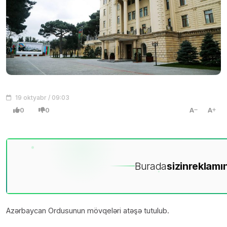
19 oktyabr / 09:03
0
0
A
A
Burada
sizin
reklamın
Azərbaycan Ordusunun mövqeləri atəşə tutulub.