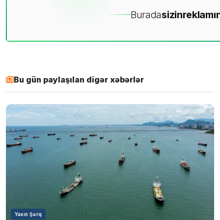
Burada
sizin
reklamın
Bu gün paylaşılan digər xəbərlər
Yaxın Şərq