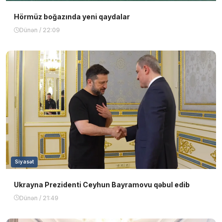
Hörmüz boğazında yeni qaydalar
Dünən / 22:09
Siyasət
Ukrayna Prezidenti Ceyhun Bayramovu qəbul edib
Dünən / 21:49