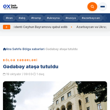
#iran
#abş
#tramp
#ukrayna
#rusiya
#azərbaycan
#h
ezidenti Ceyhun Bayramovu qəbul edib
Azərbaycan və Ukrayna XİN başçı
Skip
to
content
Ana Səhifə
Bölgə xəbərləri
Gədəbəy atəşə tutuldu
BÖLGƏ XƏBƏRLƏRI
Gədəbəy atəşə tutuldu
19 oktyabr / 09:03
1 dəq