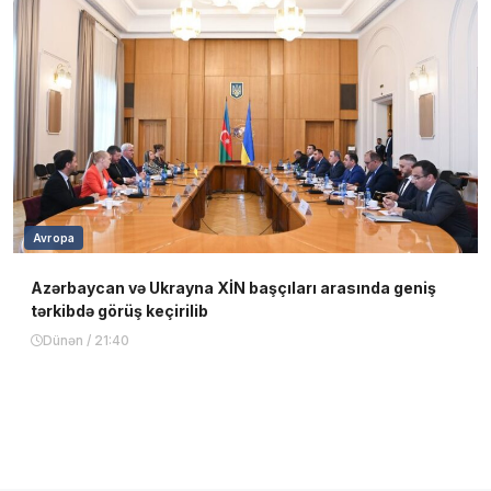
Avropa
Azərbaycan və Ukrayna XİN başçıları arasında geniş
tərkibdə görüş keçirilib
Dünən / 21:40