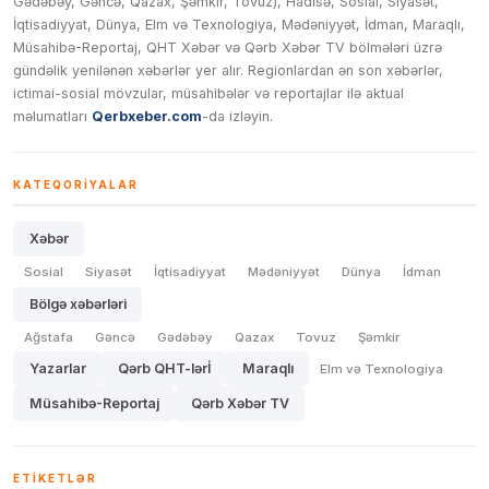
Gədəbəy, Gəncə, Qazax, Şəmkir, Tovuz), Hadisə, Sosial, Siyasət,
İqtisadiyyat, Dünya, Elm və Texnologiya, Mədəniyyət, İdman, Maraqlı,
Müsahibə-Reportaj, QHT Xəbər və Qərb Xəbər TV bölmələri üzrə
gündəlik yenilənən xəbərlər yer alır. Regionlardan ən son xəbərlər,
ictimai-sosial mövzular, müsahibələr və reportajlar ilə aktual
məlumatları
Qerbxeber.com
-da izləyin.
KATEQORIYALAR
Xəbər
Sosial
Siyasət
İqtisadiyyat
Mədəniyyət
Dünya
İdman
Bölgə xəbərləri
Ağstafa
Gəncə
Gədəbəy
Qazax
Tovuz
Şəmkir
Yazarlar
Qərb QHT-lərİ
Maraqlı
Elm və Texnologiya
Müsahibə-Reportaj
Qərb Xəbər TV
ETIKETLƏR