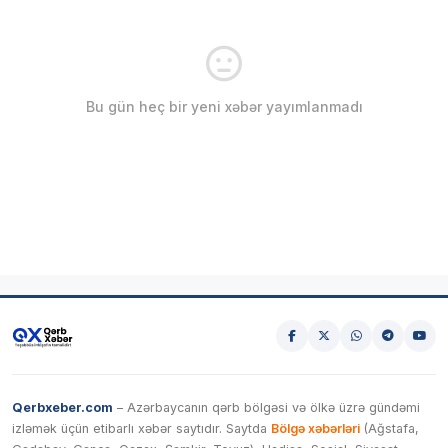
Bu gün heç bir yeni xəbər yayımlanmadı
Qerbxeber.com
– Azərbaycanın qərb bölgəsi və ölkə üzrə gündəmi
izləmək üçün etibarlı xəbər saytıdır. Saytda
Bölgə xəbərləri
(Ağstafa,