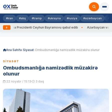
#iran
#abş
#tramp
#ukrayna
#rusiya
#azərbaycan
#h
rayna Prezidenti Ceyhun Bayramovu qəbul edib
Azərbaycan və Ukrayna 
Skip
to
content
Ana Səhifə
Siyasət
Ombudsmanlığa namizədlik müzakirə olunur
SIYASƏT
Ombudsmanlığa namizədlik müzakirə
olunur
22 noyabr / 15:13
3 dəq