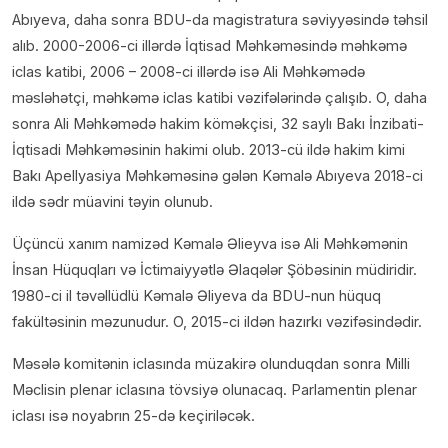
Abıyeva, daha sonra BDU-da magistratura səviyyəsində təhsil
alıb. 2000-2006-ci illərdə İqtisad Məhkəməsində məhkəmə
iclas katibi, 2006 – 2008-ci illərdə isə Ali Məhkəmədə
məsləhətçi, məhkəmə iclas katibi vəzifələrində çalışıb. O, daha
sonra Ali Məhkəmədə hakim köməkçisi, 32 saylı Bakı İnzibati-
İqtisadi Məhkəməsinin hakimi olub. 2013-cü ildə hakim kimi
Bakı Apellyasiya Məhkəməsinə gələn Kəmalə Abıyeva 2018-ci
ildə sədr müavini təyin olunub.
Üçüncü xanım namizəd Kəmalə Əlieyva isə Ali Məhkəmənin
İnsan Hüquqları və İctimaiyyətlə Əlaqələr Şöbəsinin müdiridir.
1980-ci il təvəllüdlü Kəmalə Əliyeva da BDU-nun hüquq
fakültəsinin məzunudur. O, 2015-ci ildən hazırkı vəzifəsindədir.
Məsələ komitənin iclasında müzakirə olunduqdan sonra Milli
Məclisin plenar iclasına tövsiyə olunacaq. Parlamentin plenar
iclası isə noyabrın 25-də keçiriləcək.