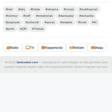
#iran
#abş
#tramp
#ukrayna
#rusiya
#azərbaycan
#hörmüz
#neft
#ermənistan
#danışıqlar
#müharibə
#paşinyan
#zelenski
#qazax
#atəşkəs
#israil
#Aİ
#putin
#ÇİN
#Türkiyə
Radio
TV
Haqqımızda
Reklam
Əlaqə
© 2026
Qerbxeber.com
— Azərbaycanın qərb bölgəsi və ölkə gündəmi üzrə
operativ xəbərlər təqdim edən informasiya portalıdır. Bütün hüquqlar qorunur.