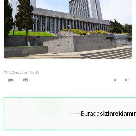
22 noyabr / 15:13
0
0
A
A
Burada
sizin
reklamın