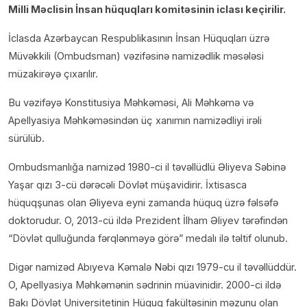
Milli Məclisin İnsan hüquqları komitəsinin iclası keçirilir.
İclasda Azərbaycan Respublikasının İnsan Hüquqları üzrə
Müvəkkili (Ombudsman) vəzifəsinə namizədlik məsələsi
müzakirəyə çıxarılır.
Bu vəzifəyə Konstitusiya Məhkəməsi, Ali Məhkəmə və
Apellyasiya Məhkəməsindən üç xanımın namizədliyi irəli
sürülüb.
Ombudsmanlığa namizəd 1980-ci il təvəllüdlü Əliyeva Səbinə
Yaşar qızı 3-cü dərəcəli Dövlət müşavidirir. İxtisasca
hüquqşunas olan Əliyeva eyni zamanda hüquq üzrə fəlsəfə
doktorudur. O, 2013-cü ildə Prezident İlham Əliyev tərəfindən
“Dövlət qulluğunda fərqlənməyə görə” medalı ilə təltif olunub.
Digər namizəd Abıyeva Kəmalə Nəbi qızı 1979-cu il təvəllüddür.
O, Apellyasiya Məhkəmənin sədrinin müavinidir. 2000-ci ildə
Bakı Dövlət Universitetinin Hüquq fakültəsinin məzunu olan