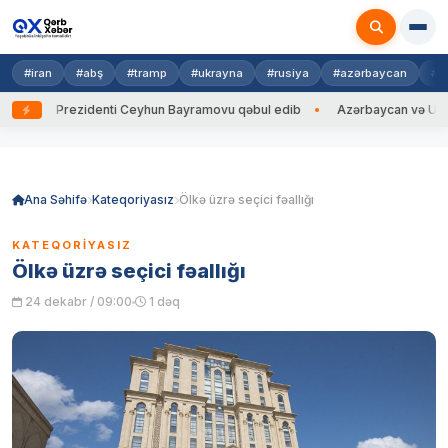
#iran
#abş
#tramp
#ukrayna
#rusiya
#azərbaycan
#h
ayna Prezidenti Ceyhun Bayramovu qəbul edib
Azərbaycan və Ukrayna X
Skip
to
content
Ana Səhifə
Kateqoriyasız
Ölkə üzrə seçici fəallığı
KATEQORIYASIZ
Ölkə üzrə seçici fəallığı
24 dekabr / 09:00
1 dəq