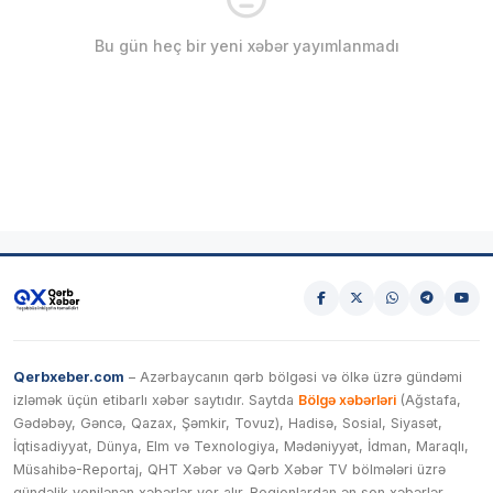
Bu gün heç bir yeni xəbər yayımlanmadı
Qerbxeber.com
– Azərbaycanın qərb bölgəsi və ölkə üzrə gündəmi
izləmək üçün etibarlı xəbər saytıdır. Saytda
Bölgə xəbərləri
(Ağstafa,
Gədəbəy, Gəncə, Qazax, Şəmkir, Tovuz), Hadisə, Sosial, Siyasət,
İqtisadiyyat, Dünya, Elm və Texnologiya, Mədəniyyət, İdman, Maraqlı,
Müsahibə-Reportaj, QHT Xəbər və Qərb Xəbər TV bölmələri üzrə
gündəlik yenilənən xəbərlər yer alır. Regionlardan ən son xəbərlər,