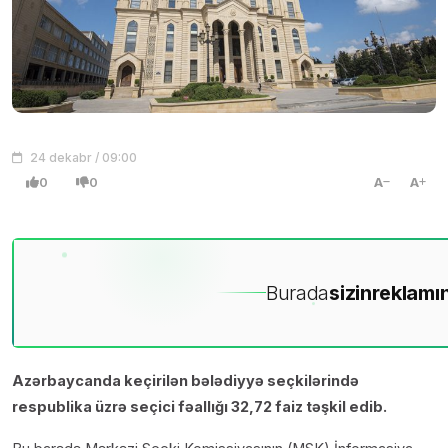
24 dekabr / 09:00
0
0
A
A
Burada
sizin
reklamın
Azərbaycanda keçirilən bələdiyyə seçkilərində
respublika üzrə seçici fəallığı 32,72 faiz təşkil edib.