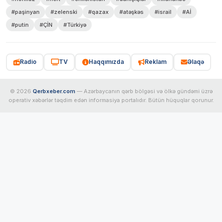
#paşinyan
#zelenski
#qazax
#atəşkəs
#israil
#Aİ
#putin
#ÇİN
#Türkiyə
Radio
TV
Haqqımızda
Reklam
Əlaqə
© 2026
Qerbxeber.com
— Azərbaycanın qərb bölgəsi və ölkə gündəmi üzrə
operativ xəbərlər təqdim edən informasiya portalıdır. Bütün hüquqlar qorunur.