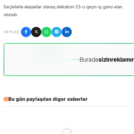
Seçkilərlə əlaqədar olaraq dekabrın 23-ü qeyri-iş günü elan
olunub.
PAYLAŞ
Burada
sizin
reklamın
Bu gün paylaşılan digər xəbərlər