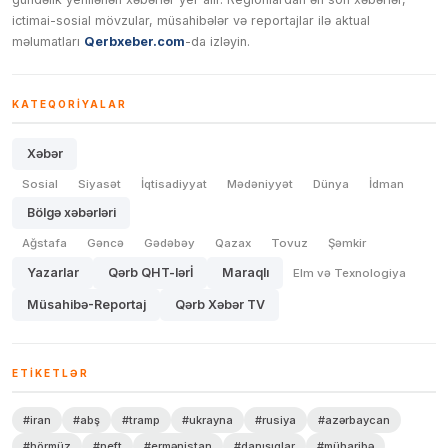
ictimai-sosial mövzular, müsahibələr və reportajlar ilə aktual
məlumatları
Qerbxeber.com
-da izləyin.
KATEQORIYALAR
Xəbər
Sosial
Siyasət
İqtisadiyyat
Mədəniyyət
Dünya
İdman
Bölgə xəbərləri
Ağstafa
Gəncə
Gədəbəy
Qazax
Tovuz
Şəmkir
Yazarlar
Qərb QHT-lərİ
Maraqlı
Elm və Texnologiya
Müsahibə-Reportaj
Qərb Xəbər TV
ETIKETLƏR
#iran
#abş
#tramp
#ukrayna
#rusiya
#azərbaycan
#hörmüz
#neft
#ermənistan
#danışıqlar
#müharibə