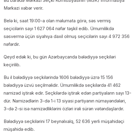
Bu barədə Mərkəzi Seçki Komissiyasının (MSK) İnformasiya
Mərkəzi xəbər verir.
Belə ki, saat 19:00-a olan məlumata görə, səs vermiş
seçicilərin sayı 1 627 064 nəfər təşkil edib. Ümumilikdə
səsvermə üçün siyahıya daxil olmuş seçicilərin sayı 4 972 356
nəfərdir.
Qeyd edək ki, bu gün Azərbaycanda bələdiyyə seçkiləri
keçirilib.
Bu il bələdiyyə seçkilərində 1606 bələdiyyə üzrə 15 156
bələdiyyə üzvü seçilməlidir. Ümumilikdə seçkilərdə 41 462
namizəd iştirak edir. Seçkilərdə iştirak edən partiyaların sayı 13-
dür. Namizədlərin 3-də 1-i 13 siyasi partiyanın nümayəndələri,
3-də 2-si isə namizədliklərini özləri irəli sürən vətəndaşlardır.
Bələdiyyə seçkilərini 17 beynəlxalq, 52 636 yerli müşahidəçi
müşahidə edib.