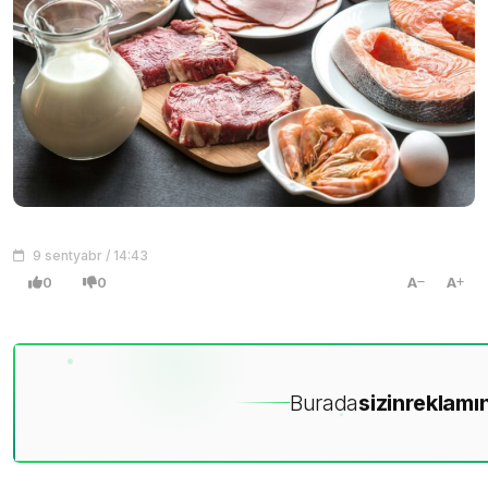
9 sentyabr / 14:43
0
0
A
A
Burada
sizin
reklamın