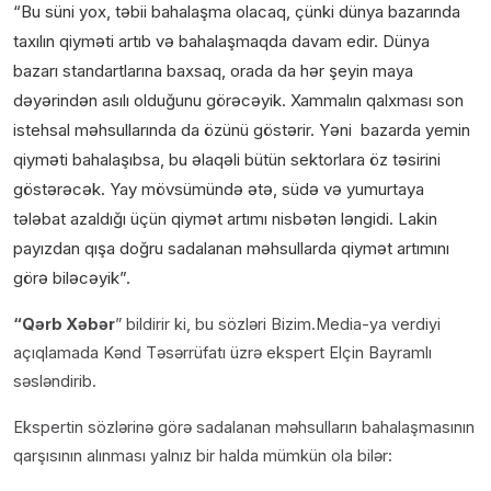
“Bu süni yox, təbii bahalaşma olacaq, çünki dünya bazarında
taxılın qiyməti artıb və bahalaşmaqda davam edir. Dünya
bazarı standartlarına baxsaq, orada da hər şeyin maya
dəyərindən asılı olduğunu görəcəyik. Xammalın qalxması son
istehsal məhsullarında da özünü göstərir. Yəni bazarda yemin
qiyməti bahalaşıbsa, bu əlaqəli bütün sektorlara öz təsirini
göstərəcək. Yay mövsümündə ətə, südə və yumurtaya
tələbat azaldığı üçün qiymət artımı nisbətən ləngidi. Lakin
payızdan qışa doğru sadalanan məhsullarda qiymət artımını
görə biləcəyik”.
“Qərb Xəbər
” bildirir ki, bu sözləri Bizim.Media-ya verdiyi
açıqlamada Kənd Təsərrüfatı üzrə ekspert Elçin Bayramlı
səsləndirib.
Ekspertin sözlərinə görə sadalanan məhsulların bahalaşmasının
qarşısının alınması yalnız bir halda mümkün ola bilər: