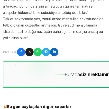
artıracaq. Bunun qarşısını almaq üçün gübrə təminatı ilə
əlaqədar hökumət bəzi subsidiyalar tətbiq edə bilər.
Tək ət sektorunda yox, zəruri ərzaq məhsulları sektorunda da
tətbiq olunan güzəştlər artmalıdır. Ət və süd məhsullarında
idxaldan asılı olduğumuz üçün bahalaşmanın qarşısı ancaq bu
yolla alına bilər”.
PAYLAŞ
Burada
sizin
reklamın
Bu gün paylaşılan digər xəbərlər