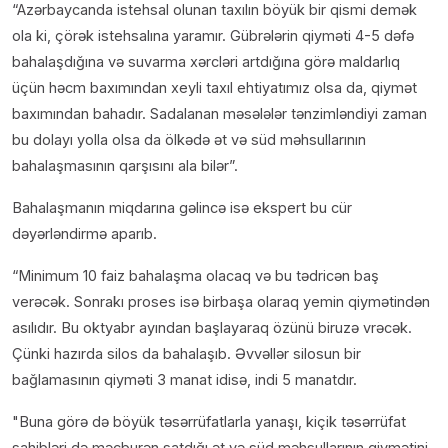
“Azərbaycanda istehsal olunan taxılın böyük bir qismi demək
ola ki, çörək istehsalına yaramır. Gübrələrin qiyməti 4-5 dəfə
bahalaşdığına və suvarma xərcləri artdığına görə maldarlıq
üçün həcm baxımından xeyli taxıl ehtiyatımız olsa da, qiymət
baxımından bahadır. Sadalanan məsələlər tənzimləndiyi zaman
bu dolayı yolla olsa da ölkədə ət və süd məhsullarının
bahalaşmasının qarşısını ala bilər”.
Bahalaşmanın miqdarına gəlincə isə ekspert bu cür
dəyərləndirmə aparıb.
“Minimum 10 faiz bahalaşma olacaq və bu tədricən baş
verəcək. Sonrakı proses isə birbaşa olaraq yemin qiymətindən
asılıdır. Bu oktyabr ayından başlayaraq özünü biruzə vrəcək.
Çünki hazırda silos da bahalaşıb. Əvvəllər silosun bir
bağlamasının qiyməti 3 manat idisə, indi 5 manatdır.
Buna görə də böyük təsərrüfatlarla yanaşı, kiçik təsərrüfat
sahibləri də məcburən satdığı ət və süd məhsullarının qiymətini