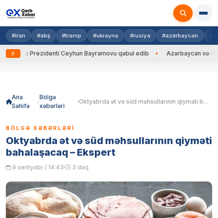
#iran
#abş
#tramp
#ukrayna
#rusiya
#azərbaycan
#h
ayna Prezidenti Ceyhun Bayramovu qəbul edib
Azərbaycan və Ukrayna X
Skip
to
content
Ana
Bölgə
Oktyabrda ət və süd məhsullarının qiyməti bahalaşacaq – Ekspert
Səhifə
xəbərləri
BÖLGƏ XƏBƏRLƏRI
Oktyabrda ət və süd məhsullarının qiyməti
bahalaşacaq – Ekspert
9 sentyabr / 14:43
3 dəq