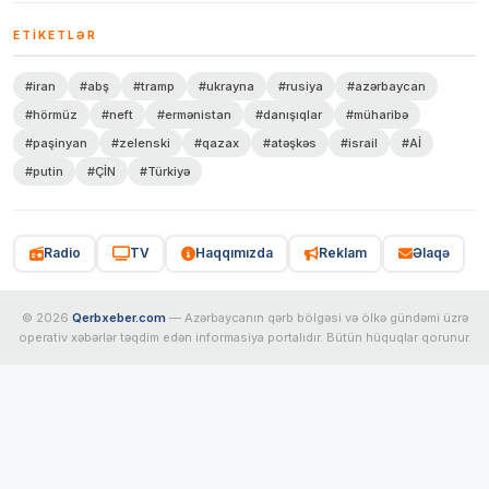
ETIKETLƏR
#iran
#abş
#tramp
#ukrayna
#rusiya
#azərbaycan
#hörmüz
#neft
#ermənistan
#danışıqlar
#müharibə
#paşinyan
#zelenski
#qazax
#atəşkəs
#israil
#Aİ
#putin
#ÇİN
#Türkiyə
Radio
TV
Haqqımızda
Reklam
Əlaqə
© 2026
Qerbxeber.com
— Azərbaycanın qərb bölgəsi və ölkə gündəmi üzrə
operativ xəbərlər təqdim edən informasiya portalıdır. Bütün hüquqlar qorunur.