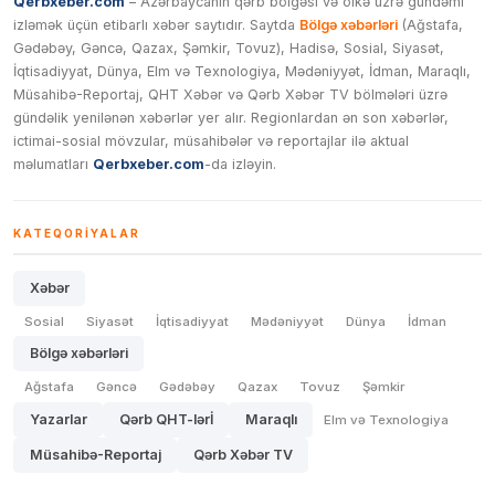
Qerbxeber.com
– Azərbaycanın qərb bölgəsi və ölkə üzrə gündəmi
izləmək üçün etibarlı xəbər saytıdır. Saytda
Bölgə xəbərləri
(Ağstafa,
Gədəbəy, Gəncə, Qazax, Şəmkir, Tovuz), Hadisə, Sosial, Siyasət,
İqtisadiyyat, Dünya, Elm və Texnologiya, Mədəniyyət, İdman, Maraqlı,
Müsahibə-Reportaj, QHT Xəbər və Qərb Xəbər TV bölmələri üzrə
gündəlik yenilənən xəbərlər yer alır. Regionlardan ən son xəbərlər,
ictimai-sosial mövzular, müsahibələr və reportajlar ilə aktual
məlumatları
Qerbxeber.com
-da izləyin.
KATEQORIYALAR
Xəbər
Sosial
Siyasət
İqtisadiyyat
Mədəniyyət
Dünya
İdman
Bölgə xəbərləri
Ağstafa
Gəncə
Gədəbəy
Qazax
Tovuz
Şəmkir
Yazarlar
Qərb QHT-lərİ
Maraqlı
Elm və Texnologiya
Müsahibə-Reportaj
Qərb Xəbər TV