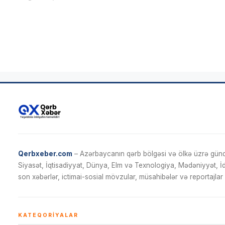
Qerbxeber.com
– Azərbaycanın qərb bölgəsi və ölkə üzrə gündə
Siyasət, İqtisadiyyat, Dünya, Elm və Texnologiya, Mədəniyyət, 
son xəbərlər, ictimai-sosial mövzular, müsahibələr və reportajlar 
KATEQORIYALAR