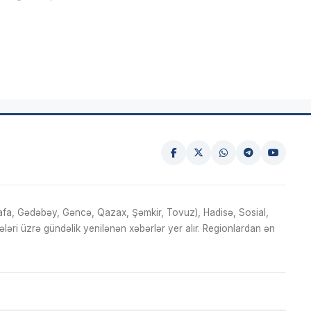
fa, Gədəbəy, Gəncə, Qazax, Şəmkir, Tovuz), Hadisə, Sosial,
ri üzrə gündəlik yenilənən xəbərlər yer alır. Regionlardan ən