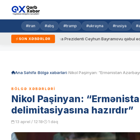
#iran
#abş
#tramp
#ukrayna
#rusiya
#
ydalar
Ukrayna Prezidenti Ceyhun Bayramovu qəbul edib
SON XƏBƏRLƏR
Skip
to
content
Ana Səhifə
Bölgə xəbərləri
BÖLGƏ XƏBƏRLƏRI
Nikol Paşinyan: “Ermənist
delimitasiyasına hazırdır”
13 aprel / 12:18
1 dəq