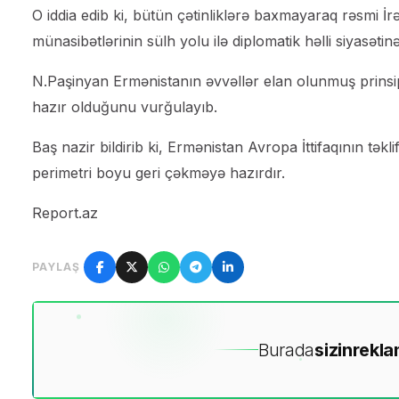
O iddia edib ki, bütün çətinliklərə baxmayaraq rəsmi 
münasibətlərinin sülh yolu ilə diplomatik həlli siyasətinə
N.Paşinyan Ermənistanın əvvəllər elan olunmuş prinsip
hazır olduğunu vurğulayıb.
Baş nazir bildirib ki, Ermənistan Avropa İttifaqının t
perimetri boyu geri çəkməyə hazırdır.
Report.az
PAYLAŞ
Burada
sizin
rekla