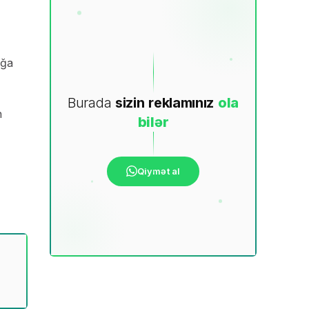
ağa
Burada
sizin
reklamınız
ola
n
bilər
Qiymət al