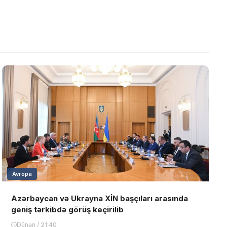
Avropa
Azərbaycan və Ukrayna XİN başçıları arasında
geniş tərkibdə görüş keçirilib
Dünən / 21:40