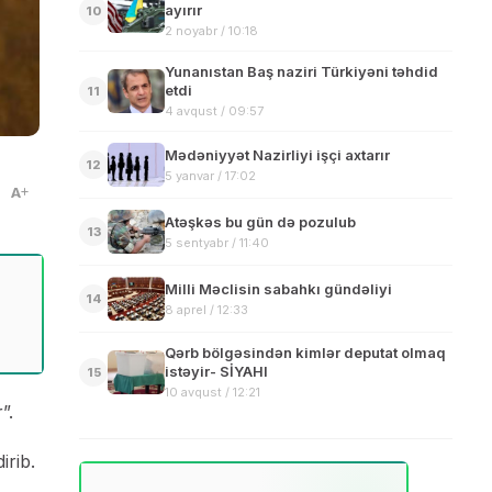
ayırır
10
2 noyabr / 10:18
Yunanıstan Baş naziri Türkiyəni təhdid
etdi
11
4 avqust / 09:57
Mədəniyyət Nazirliyi işçi axtarır
12
5 yanvar / 17:02
A
Atəşkəs bu gün də pozulub
13
5 sentyabr / 11:40
Milli Məclisin sabahkı gündəliyi
14
8 aprel / 12:33
Qərb bölgəsindən kimlər deputat olmaq
istəyir- SİYAHI
15
10 avqust / 12:21
”.
irib.