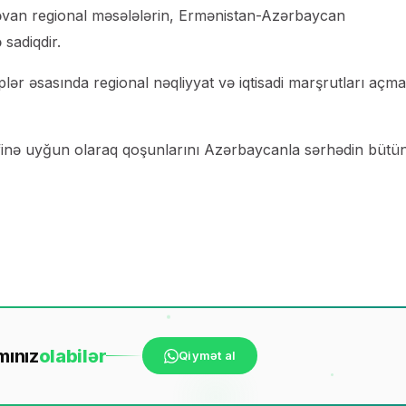
İrəvan regional məsələlərin, Ermənistan-Azərbaycan
 sadiqdir.
lər əsasında regional nəqliyyat və iqtisadi marşrutları açm
əklifinə uyğun olaraq qoşunlarını Azərbaycanla sərhədin bütü
mınız
ola
bilər
Qiymət al