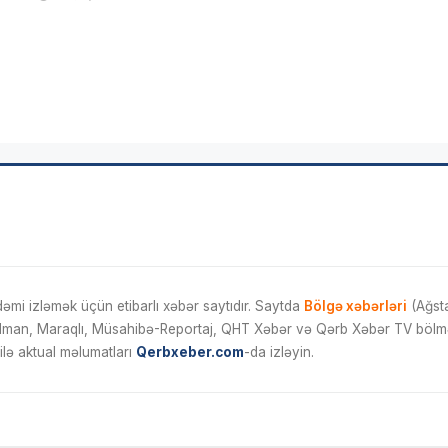
mi izləmək üçün etibarlı xəbər saytıdır. Saytda
Bölgə xəbərləri
(Ağsta
İdman, Maraqlı, Müsahibə-Reportaj, QHT Xəbər və Qərb Xəbər TV bölmələ
ilə aktual məlumatları
Qerbxeber.com
-da izləyin.