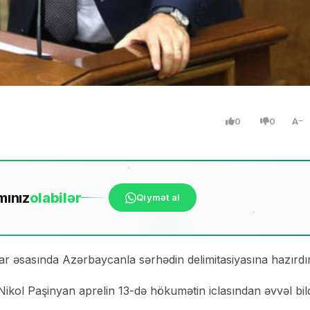
0
0
A
mınız
ola
bilər
Qiymət al
r əsasında Azərbaycanla sərhədin delimitasiyasına hazırdır
Nikol Paşinyan aprelin 13-də hökumətin iclasından əvvəl bild