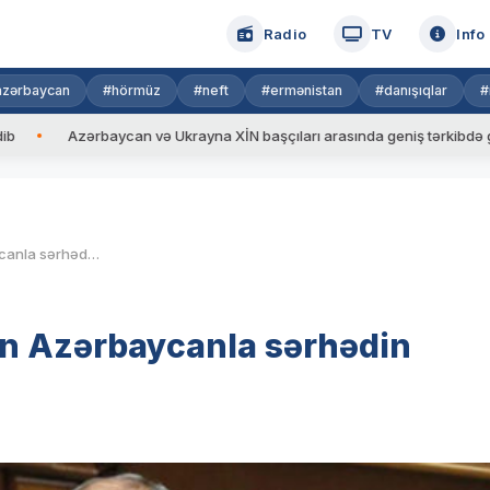
Radio
TV
Info
azərbaycan
#hörmüz
#neft
#ermənistan
#danışıqlar
#
Azərbaycan və Ukrayna XİN başçıları arasında geniş tərkibdə görüş keçiri
Nikol Paşinyan: “Ermənistan Azərbaycanla sərhədin delimitasiyasına hazırdır”
an Azərbaycanla sərhədin