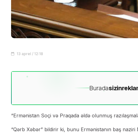
13 aprel / 12:18
Burada
sizin
rekla
“Ermənistan Soçi və Praqada əldə olunmuş razılaşmala
“Qərb Xəbər” bildirir ki, bunu Ermənistanın baş naziri 