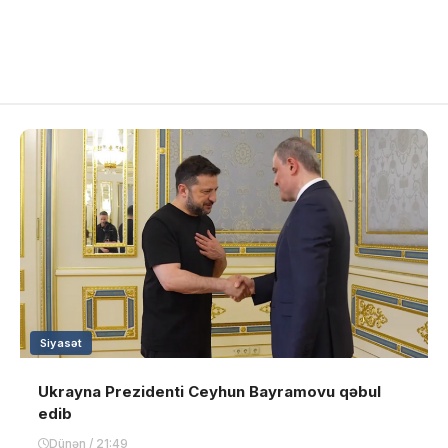
Siyasət
Ukrayna Prezidenti Ceyhun Bayramovu qəbul
edib
Dünən / 21:49