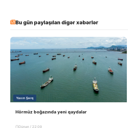
Bu gün paylaşılan digər xəbərlər
Yaxın Şərq
Hörmüz boğazında yeni qaydalar
Dünən / 22:09