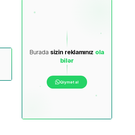
Burada
sizin
reklamınız
ola
bilər
Qiymət al