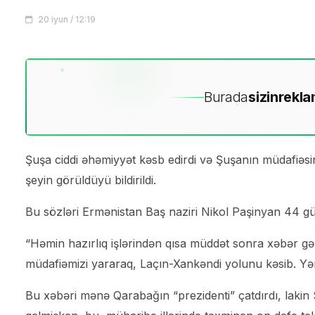
20 iyun / 12:19
Burada
sizin
rekla
Şuşa ciddi əhəmiyyət kəsb edirdi və Şuşanın müdafiəsini
şeyin görüldüyü bildirildi.
Bu sözləri Ermənistan Baş naziri Nikol Paşinyan 44 gü
“Həmin hazırlıq işlərindən qısa müddət sonra xəbər gəld
müdafiəmizi yararaq, Laçın-Xankəndi yolunu kəsib. Yəni
Bu xəbəri mənə Qarabağın “prezidenti” çatdırdı, lakin 