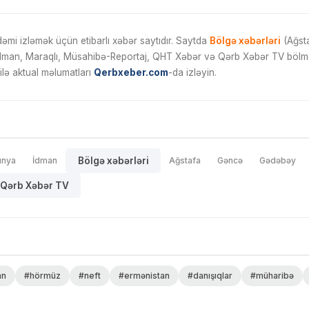
mi izləmək üçün etibarlı xəbər saytıdır. Saytda
Bölgə xəbərləri
(Ağsta
İdman, Maraqlı, Müsahibə-Reportaj, QHT Xəbər və Qərb Xəbər TV bölmələ
ilə aktual məlumatları
Qerbxeber.com
-da izləyin.
ünya
İdman
Bölgə xəbərləri
Ağstafa
Gəncə
Gədəbəy
Qərb Xəbər TV
an
#hörmüz
#neft
#ermənistan
#danışıqlar
#müharibə