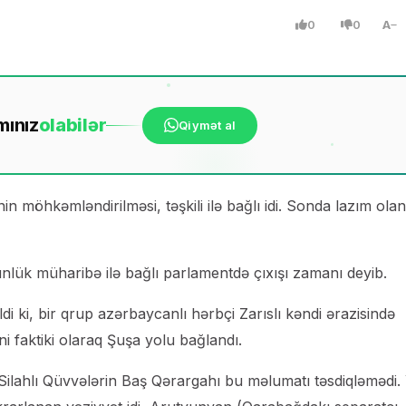
0
0
A
mınız
ola
bilər
Qiymət al
n möhkəmləndirilməsi, təşkili ilə bağlı idi. Sonda lazım ola
nlük müharibə ilə bağlı parlamentdə çıxışı zamanı deyib.
i ki, bir qrup azərbaycanlı hərbçi Zarıslı kəndi ərazisində
 faktiki olaraq Şuşa yolu bağlandı.
Silahlı Qüvvələrin Baş Qərargahı bu məlumatı təsdiqləmədi. 