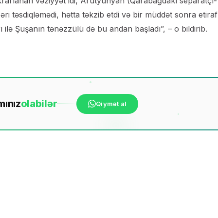
krarlanan vəziyyət idi, Arutyunyan (Qarabağdakı separatçı-
əri təsdiqləmədi, hətta təkzib etdi və bir müddət sonra etiraf
 ilə Şuşanın tənəzzülü də bu andan başladı”, – o bildirib.
mınız
ola
bilər
Qiymət al