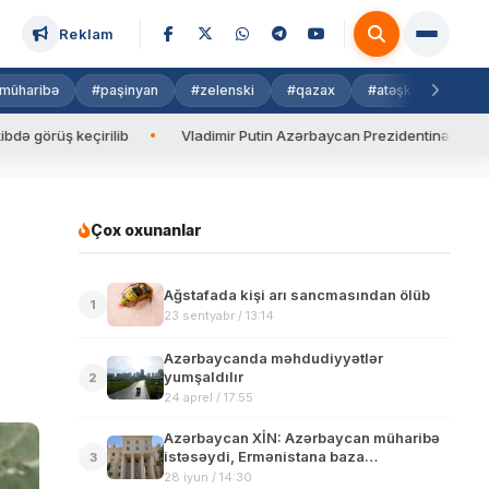
Reklam
müharibə
#paşinyan
#zelenski
#qazax
#atəşkəs
#isra
ş keçirilib
Vladimir Putin Azərbaycan Prezidentinə zəng edib
Çox oxunanlar
Ağstafada kişi arı sancmasından ölüb
1
23 sentyabr / 13:14
Azərbaycanda məhdudiyyətlər
yumşaldılır
2
24 aprel / 17:55
Azərbaycan XİN: Azərbaycan müharibə
istəsəydi, Ermənistana baza
3
prinsiplərini təqdim etməzdi
28 iyun / 14:30