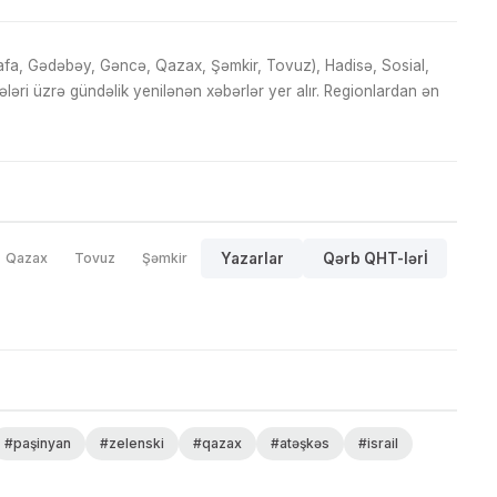
fa, Gədəbəy, Gəncə, Qazax, Şəmkir, Tovuz), Hadisə, Sosial,
ri üzrə gündəlik yenilənən xəbərlər yer alır. Regionlardan ən
Qazax
Tovuz
Şəmkir
Yazarlar
Qərb QHT-lərİ
#paşinyan
#zelenski
#qazax
#atəşkəs
#israil