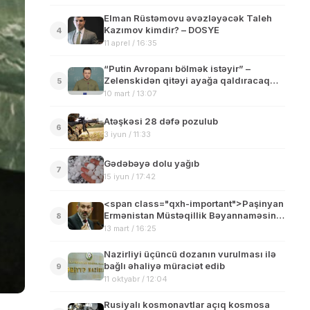
Elman Rüstəmovu əvəzləyəcək Taleh
Kazımov kimdir? – DOSYE
4
11 aprel / 16:35
“Putin Avropanı bölmək istəyir” –
Zelenskidən qitəyi ayağa qaldıracaq
5
açıqlama
10 mart / 13:07
Atəşkəsi 28 dəfə pozulub
6
3 iyun / 11:33
Gədəbəyə dolu yağıb
7
15 iyun / 17:42
<span class="qxh-important">Paşinyan
Ermənistan Müstəqillik Bəyannaməsini
8
münaqişə bəyannaməsi
13 mart / 16:25
adlandırdı</span>
Nazirliyi üçüncü dozanın vurulması ilə
bağlı əhaliyə müraciət edib
9
11 oktyabr / 12:04
Rusiyalı kosmonavtlar açıq kosmosa