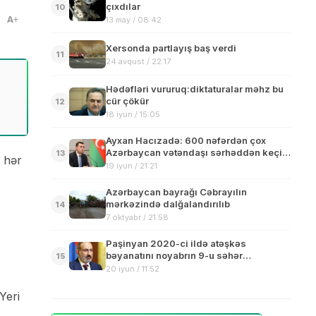
çıxdılar
10
A
13 may / 08:42
Xersonda partlayış baş verdi
11
24 avqust / 22:17
Hədəfləri vururuq:diktaturalar məhz bu
cür çökür
12
18 iyun / 15:05
Ayxan Hacızadə: 600 nəfərdən çox
Azərbaycan vətəndaşı sərhəddən keçid
13
n hər
üçün müraciət edib
19 iyun / 21:21
Azərbaycan bayrağı Cəbrayılın
mərkəzində dalğalandırılıb
14
7 oktyabr / 21:58
Paşinyan 2020-ci ildə atəşkəs
bəyanatını noyabrın 9-u səhər
15
imzaladığını bildirib
20 iyun / 11:52
Yeri