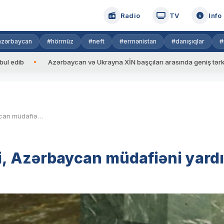
Radio
TV
Info
azərbaycan
#hörmüz
#neft
#ermənistan
#danışıqlar
#
Azərbaycan və Ukrayna XİN başçıları arasında geniş tərkibdə görü
Nikol: Bir də xəbər tutduq ki, Azərbaycan müdafiəni yardı
ki, Azərbaycan müdafiəni yardı