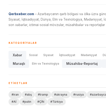
Qerbxeber.com
– Azərbaycanın qərb bölgəsi və ölkə üzrə gündə
Siyasət, İqtisadiyyat, Dünya, Elm və Texnologiya, Mədəniyyət, 
son xəbərlər, ictimai-sosial mövzular, müsahibələr və reportajlar 
KATEQORIYALAR
Xəbər
Sosial
Siyasət
İqtisadiyyat
Mədəniyyət
D
Maraqlı
Elm və Texnologiya
Müsahibə-Reportaj
ETIKETLƏR
#iran
#abş
#tramp
#ukrayna
#rusiya
#azərbayc
#Aİ
#putin
#ÇİN
#Türkiyə