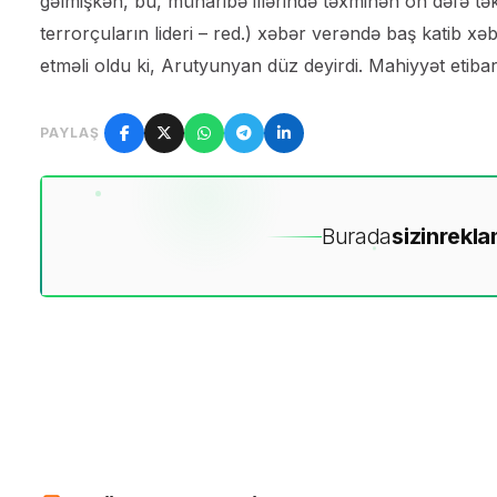
gəlmişkən, bu, müharibə illərində təxminən on dəfə tə
terrorçuların lideri – red.) xəbər verəndə baş katib xəb
etməli oldu ki, Arutyunyan düz deyirdi. Mahiyyət etibarı
PAYLAŞ
Burada
sizin
rekla