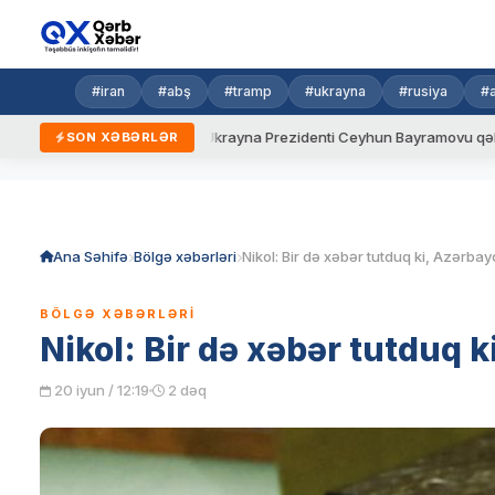
#iran
#abş
#tramp
#ukrayna
#rusiya
#
yeni qaydalar
Ukrayna Prezidenti Ceyhun Bayramovu qəbul edib
SON XƏBƏRLƏR
Skip
to
content
Ana Səhifə
Bölgə xəbərləri
BÖLGƏ XƏBƏRLƏRI
Nikol: Bir də xəbər tutduq 
20 iyun / 12:19
2 dəq