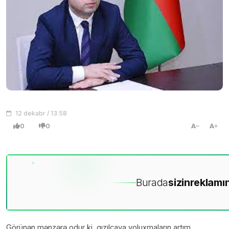
12 dekabr / 13:58
0
0
A
A
Burada
sizin
reklamın
Görünən mənzərə odur ki, qızılcaya yoluxmaların artım