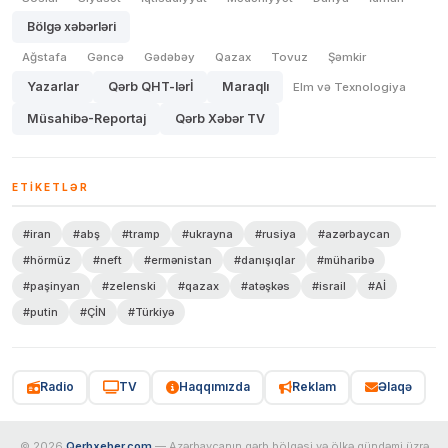
Bölgə xəbərləri
Ağstafa
Gəncə
Gədəbəy
Qazax
Tovuz
Şəmkir
Yazarlar
Qərb QHT-lərİ
Maraqlı
Elm və Texnologiya
Müsahibə-Reportaj
Qərb Xəbər TV
ETIKETLƏR
#iran
#abş
#tramp
#ukrayna
#rusiya
#azərbaycan
#hörmüz
#neft
#ermənistan
#danışıqlar
#müharibə
#paşinyan
#zelenski
#qazax
#atəşkəs
#israil
#Aİ
#putin
#ÇİN
#Türkiyə
Radio
TV
Haqqımızda
Reklam
Əlaqə
© 2026
Qerbxeber.com
— Azərbaycanın qərb bölgəsi və ölkə gündəmi üzrə