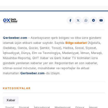
Qerbxeber.com
– Azərbaycanın qərb bölgəsi və ölkə üzrə gündəmi
izləmək üçün etibarlı xəbər saytıdır. Saytda
Bölgə xəbərləri
(Ağstafa,
Gədəbəy, Gəncə, Qazax, Şəmkir, Tovuz), Hadisə, Sosial, Siyasət,
İqtisadiyyat, Dünya, Elm və Texnologiya, Mədəniyyət, İdman, Maraqlı,
Müsahibə-Reportaj, QHT Xəbər və Qərb Xəbər TV bölmələri üzrə
gündəlik yenilənən xəbərlər yer alır. Regionlardan ən son xəbərlər,
ictimai-sosial mövzular, müsahibələr və reportajlar ilə aktual
məlumatları
Qerbxeber.com
-da izləyin.
KATEQORIYALAR
Xəbər
Sosial
Siyasət
İqtisadiyyat
Mədəniyyət
Dünya
İdman