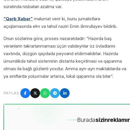
sürətində nisbətən azalma var.
“Qərb Xəbər”
məlumat verir ki, bunu jurnalistlərə
açıqlamasında elm və təhsil naziri Emin Əmrullayev bildirib.
Onun sözlərinə görə, proses nəzarətdədir: “Hazırda baş
verənlərin təkrarlanmaması üçün valideynlər öz övladlarını
vaxtında, düzgün qaydada peyvənd etdirməlidirlər. Hazırda
ümumilikdə təhsil sisteminin distanta keçirilməsi və qapanma
olması ilə bağlı gözlənti yoxdur. Amma ayrı-ayrı məktəblərdə və
ya siniflərdə yoluxmalar artarsa, lokal qapanma ola bilər”.
PAYLAŞ
Burada
sizin
reklamın