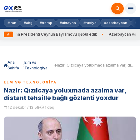
#iran
#abş
#tramp
#ukrayna
#rusiya
#azərbaycan
#h
krayna Prezidenti Ceyhun Bayramovu qəbul edib
Azərbaycan və Ukrayna
Skip
to
content
Ana
Elm və
Nazir: Qızılcaya yoluxmada azalma var, distant təhsillə bağlı gözlənti yoxdur
Səhifə
Texnologiya
ELM VƏ TEXNOLOGIYA
Nazir: Qızılcaya yoluxmada azalma var,
distant təhsillə bağlı gözlənti yoxdur
12 dekabr / 13:58
1 dəq