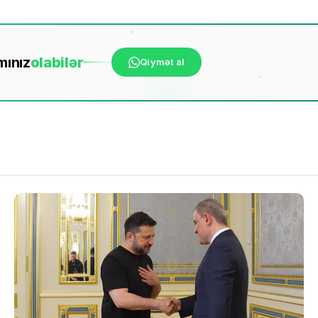
mınız
ola
bilər
Qiymət al