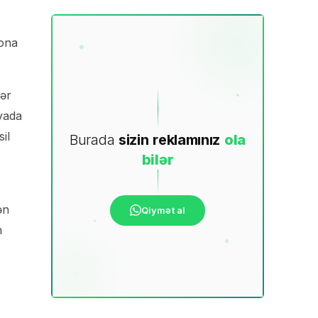
sona
lər
nyada
il
Burada
sizin
reklamınız
ola
bilər
ən
Qiymət al
n