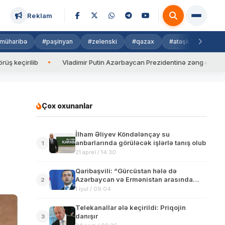
Reklam
müharibə
#paşinyan
#zelenski
#qazax
#atəşkəs
#isra
ib
Vladimir Putin Azərbaycan Prezidentinə zəng edib
Valy
Çox oxunanlar
İlham Əliyev Köndələnçay su
anbarlarında görüləcək işlərlə tanış olub
1
21 aprel / 14:30
Qaribaşvili: “Gürcüstan hələ də
Azərbaycan və Ermənistan arasında
2
vasitəçi olmağa hazırdır”
1 iyul / 09:04
Telekanallar ələ keçirildi: Priqojin
danışır
3