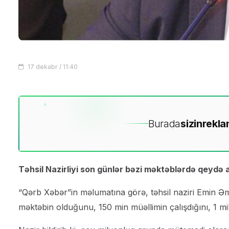
17 dekabr / 11:40
Burada
sizin
rekla
Təhsil Nazirliyi son günlər bəzi məktəblərdə qeydə a
“Qərb Xəbər”in məlumatına görə, təhsil naziri Emin Ə
məktəbin olduğunu, 150 min müəllimin çalışdığını, 1 mily