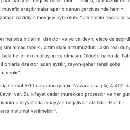
hər hansı bir neqativ hallar olur: “Təbii ki, istəməzdik belə
iyi müvafiq araşdırmalar aparıb qanun çərçivəsində həmin
ər zaman nazirliyin mövqeyi eyni olub. Yəni həmin hadisələr 
 hansısa müəllim, direktor və ya valideyn, eləcə də şagird
ısını almaq təbii ki, bizim ideal arzumuzdur. Lakin real dü
i, belə hallar minimallaşsın və olmasın. Olduğu halda da Təhs
l onlarla direktor işdən ayrılır, rayon-şəhər təhsil şöbə
 verilir”.
rada söhbət 5-10 nəfərdən getmir. Nəzərə alsaq ki, 4 400-d
avini var. Bu kifayət qədər mürəkkəb prosesdir və hər gü
insanın ünsiyyətində müəyyən neqativlər ola bilər. Hər bir
eniş məlumat verilməlidir”.