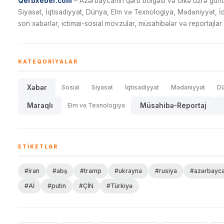
Qerbxeber.com
– Azərbaycanın qərb bölgəsi və ölkə üzrə gündə
Siyasət, İqtisadiyyat, Dünya, Elm və Texnologiya, Mədəniyyət, 
son xəbərlər, ictimai-sosial mövzular, müsahibələr və reportajlar 
KATEQORIYALAR
Xəbər
Sosial
Siyasət
İqtisadiyyat
Mədəniyyət
D
Maraqlı
Elm və Texnologiya
Müsahibə-Reportaj
ETIKETLƏR
#iran
#abş
#tramp
#ukrayna
#rusiya
#azərbayc
#Aİ
#putin
#ÇİN
#Türkiyə