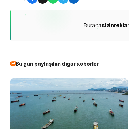
Burada
sizin
rekla
Bu gün paylaşılan digər xəbərlər