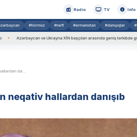
Radio
TV
Info
azərbaycan
#hörmüz
#neft
#ermənistan
#danışıqlar
#
ərbaycan və Ukrayna XİN başçıları arasında geniş tərkibdə görüş keçiril
Nazir məktəblərdə baş verən neqativ hallardan danışıb
n neqativ hallardan danışıb