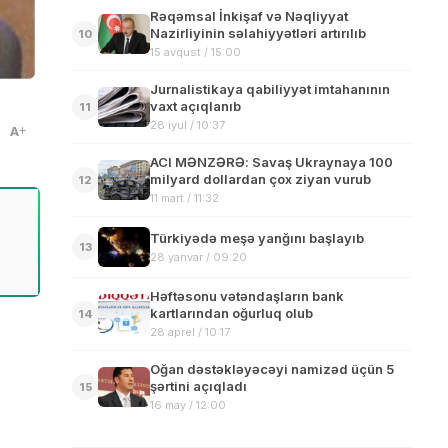
Rəqəmsal İnkişaf və Nəqliyyat
Nazirliyinin səlahiyyətləri artırılıb
10
15 avqust / 15:00
Jurnalistikaya qabiliyyət imtahanının
vaxt açıqlanıb
11
28 iyul / 10:37
A
ACI MƏNZƏRƏ: Savaş Ukraynaya 100
milyard dollardan çox ziyan vurub
12
11 mart / 11:32
Türkiyədə meşə yanğını başlayıb
13
28 yanvar / 09:20
Həftəsonu vətəndaşların bank
kartlarından oğurluq olub
14
28 aprel / 10:17
Oğan dəstəkləyəcəyi namizəd üçün 5
şərtini açıqladı
15
16 may / 12:00