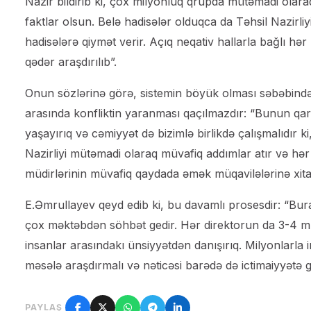
Nazir bildirib ki, çox milyonluq qrupda mütəmadi olaraq 
faktlar olsun. Belə hadisələr olduqca da Təhsil Nazirl
hadisələrə qiymət verir. Açıq neqativ hallarla bağlı h
qədər araşdırılıb”.
Onun sözlərinə görə, sistemin böyük olması səbəbindən
arasında konfliktin yaranması qaçılmazdır: “Bunun qarş
yaşayırıq və cəmiyyət də bizimlə birlikdə çalışmalıdır k
Nazirliyi mütəmadi olaraq müvafiq addımlar atır və hər i
müdirlərinin müvafiq qaydada əmək müqavilələrinə xitam
E.Əmrullayev qeyd edib ki, bu davamlı prosesdir: “Bu
çox məktəbdən söhbət gedir. Hər direktorun da 3-4 mü
insanlar arasındakı ünsiyyətdən danışırıq. Milyonlarla 
məsələ araşdırmalı və nəticəsi barədə də ictimaiyyətə g
PAYLAŞ