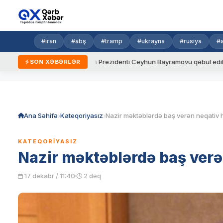
#iran
#abş
#tramp
#ukrayna
#rusiya
#
alar
Ukrayna Prezidenti Ceyhun Bayramovu qəbul edib
Az
SON XƏBƏRLƏR
Skip
to
content
Ana Səhifə
Kateqoriyasız
KATEQORIYASIZ
Nazir məktəblərdə baş verə
17 dekabr / 11:40
2 dəq