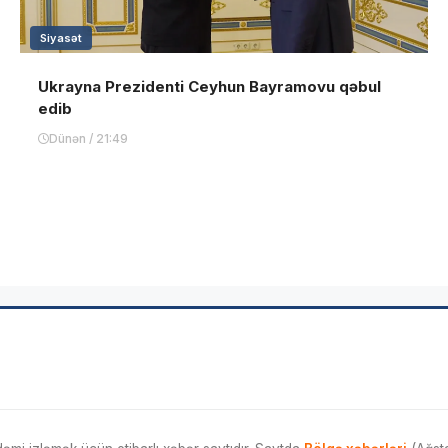
Siyasət
Ukrayna Prezidenti Ceyhun Bayramovu qəbul
edib
Dünən / 21:49