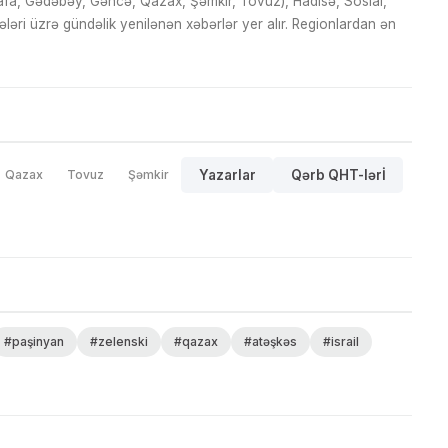
fa, Gədəbəy, Gəncə, Qazax, Şəmkir, Tovuz), Hadisə, Sosial,
ri üzrə gündəlik yenilənən xəbərlər yer alır. Regionlardan ən
Qazax
Tovuz
Şəmkir
Yazarlar
Qərb QHT-lərİ
#paşinyan
#zelenski
#qazax
#atəşkəs
#israil