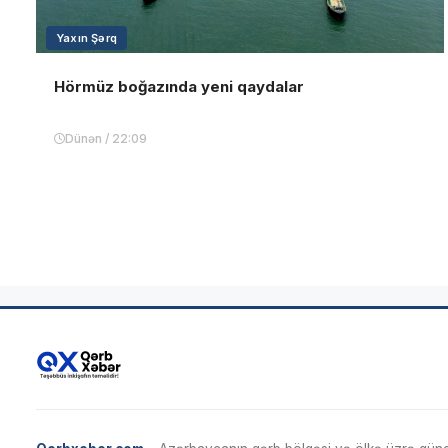
Yaxın Şərq
Hörmüz boğazında yeni qaydalar
Dünən / 22:09