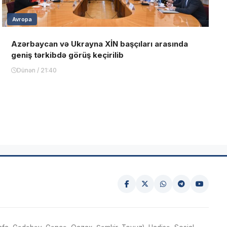
Avropa
Azərbaycan və Ukrayna XİN başçıları arasında
geniş tərkibdə görüş keçirilib
Dünən / 21:40