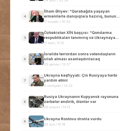
24 iyun / 02:36
İlham Əliyev: “Qarabağda yaşayan
ermənilərlə danışıqlara hazırıq, bunun
4
Paşinyana aidiyyəti yoxdur”
17 noyabr / 16:30
Özbəkistan XİN başçısı: “Qondarma
respublikaları tanımırıq və Ukraynaya
5
dəstəyi davam etdirəcəyik”
17 mart / 11:31
İsraildə terrordan sonra vətəndaşların
silah alması asanlaşdırılacaq
6
29 yanvar / 13:37
Ukrayna kəşfiyyatı: Çin Rusiyaya hərbi
yardım etmir
7
6 sentyabr / 14:22
Rusiya Ukraynanın Kupyansk rayonuna
zərbələr endirib, ölənlər var
8
26 avqust / 14:12
Ukrayna Rostovu dronla vurdu
9
26 iyul / 10:18