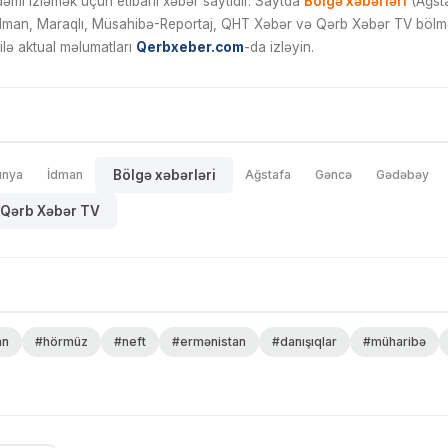
mi izləmək üçün etibarlı xəbər saytıdır. Saytda
Bölgə xəbərləri
(Ağsta
İdman, Maraqlı, Müsahibə-Reportaj, QHT Xəbər və Qərb Xəbər TV bölmələ
ilə aktual məlumatları
Qerbxeber.com
-da izləyin.
ünya
İdman
Bölgə xəbərləri
Ağstafa
Gəncə
Gədəbəy
Qərb Xəbər TV
an
#hörmüz
#neft
#ermənistan
#danışıqlar
#müharibə