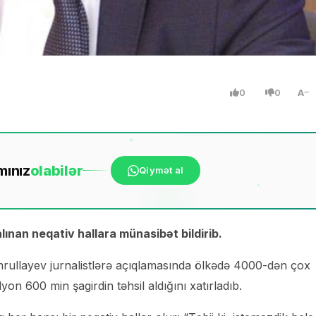
0
0
A
mınız
ola
bilər
Qiymət al
lınan neqativ hallara münasibət bildirib.
mrullayev jurnalistlərə açıqlamasında ölkədə 4000-dən çox
on 600 min şagirdin təhsil aldığını xatırladıb.