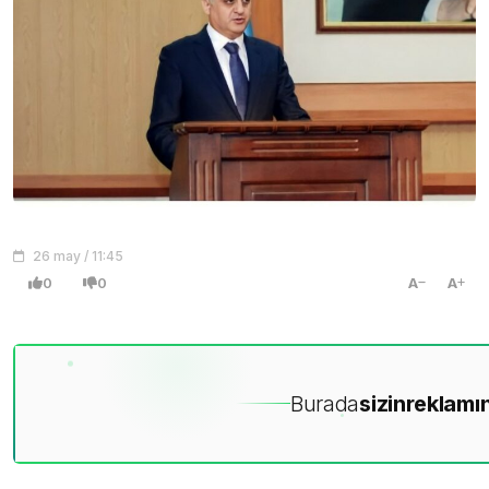
26 may / 11:45
0
0
A
A
Burada
sizin
reklamın