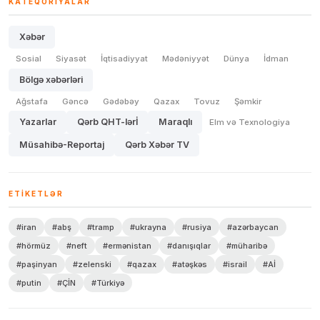
KATEQORIYALAR
Xəbər
Sosial
Siyasət
İqtisadiyyat
Mədəniyyət
Dünya
İdman
Bölgə xəbərləri
Ağstafa
Gəncə
Gədəbəy
Qazax
Tovuz
Şəmkir
Yazarlar
Qərb QHT-lərİ
Maraqlı
Elm və Texnologiya
Müsahibə-Reportaj
Qərb Xəbər TV
ETIKETLƏR
#iran
#abş
#tramp
#ukrayna
#rusiya
#azərbaycan
#hörmüz
#neft
#ermənistan
#danışıqlar
#müharibə
#paşinyan
#zelenski
#qazax
#atəşkəs
#israil
#Aİ
#putin
#ÇİN
#Türkiyə