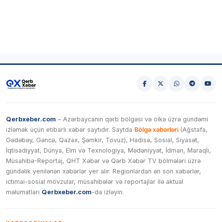
Qerbxeber.com
– Azərbaycanın qərb bölgəsi və ölkə üzrə gündəmi
izləmək üçün etibarlı xəbər saytıdır. Saytda
Bölgə xəbərləri
(Ağstafa,
Gədəbəy, Gəncə, Qazax, Şəmkir, Tovuz), Hadisə, Sosial, Siyasət,
İqtisadiyyat, Dünya, Elm və Texnologiya, Mədəniyyət, İdman, Maraqlı,
Müsahibə-Reportaj, QHT Xəbər və Qərb Xəbər TV bölmələri üzrə
gündəlik yenilənən xəbərlər yer alır. Regionlardan ən son xəbərlər,
ictimai-sosial mövzular, müsahibələr və reportajlar ilə aktual
məlumatları
Qerbxeber.com
-da izləyin.