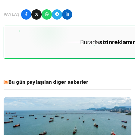
PAYLAŞ
Burada
sizin
reklamın
Bu gün paylaşılan digər xəbərlər