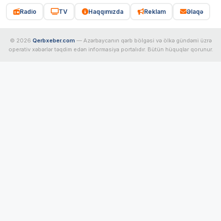
Radio
TV
Haqqımızda
Reklam
Əlaqə
© 2026
Qerbxeber.com
— Azərbaycanın qərb bölgəsi və ölkə gündəmi üzrə
operativ xəbərlər təqdim edən informasiya portalıdır. Bütün hüquqlar qorunur.