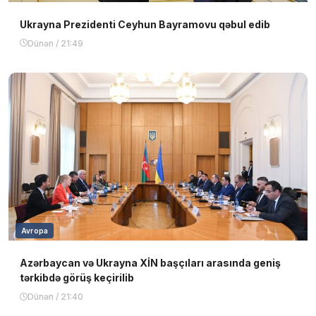
Ukrayna Prezidenti Ceyhun Bayramovu qəbul edib
Dünən / 21:49
Avropa
Azərbaycan və Ukrayna XİN başçıları arasında geniş
tərkibdə görüş keçirilib
Dünən / 21:40