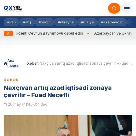
#iran
#abş
#tramp
#ukrayna
#rusiya
#azərbaycan
#h
ezidenti Ceyhun Bayramovu qəbul edib
Azərbaycan və Ukrayna XİN başçı
Skip
to
content
Ana
Xəbər
Naxçıvan artıq azad iqtisadi zonaya çevrilir – Fuad Nəcəfli
Səhifə
XƏBƏR
Naxçıvan artıq azad iqtisadi zonaya
çevrilir – Fuad Nəcəfli
26 may / 11:45
1 dəq