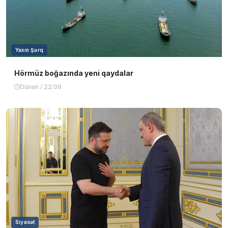
Yaxın Şərq
Hörmüz boğazında yeni qaydalar
Dünən / 22:09
Siyasət