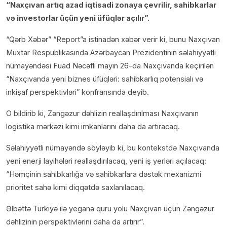
“Naxçıvan artıq azad iqtisadi zonaya çevrilir, sahibkarlar
və investorlar üçün yeni üfüqlər açılır”.
“Qərb Xəbər” “Report”a istinadən xəbər verir ki, bunu Naxçıvan
Muxtar Respublikasında Azərbaycan Prezidentinin səlahiyyətli
nümayəndəsi Fuad Nəcəfli mayın 26-da Naxçıvanda keçirilən
“Naxçıvanda yeni biznes üfüqləri: sahibkarlıq potensialı və
inkişaf perspektivləri” konfransında deyib.
O bildirib ki, Zəngəzur dəhlizin reallaşdırılması Naxçıvanın
logistika mərkəzi kimi imkanlarını daha da artıracaq.
Səlahiyyətli nümayəndə söyləyib ki, bu kontekstdə Naxçıvanda
yeni enerji layihələri reallaşdırılacaq, yeni iş yerləri açılacaq:
“Həmçinin sahibkarlığa və sahibkarlara dəstək mexanizmi
prioritet sahə kimi diqqətdə saxlanılacaq.
Əlbəttə Türkiyə ilə yeganə quru yolu Naxçıvan üçün Zəngəzur
dəhlizinin perspektivlərini daha da artırır”.