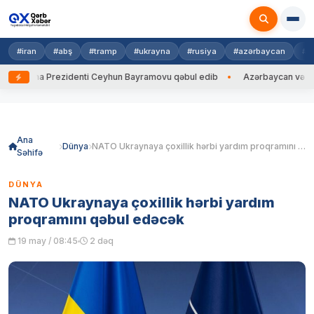
#iran
#abş
#tramp
#ukrayna
#rusiya
#azərbaycan
#h
krayna Prezidenti Ceyhun Bayramovu qəbul edib
Azərbaycan və Ukrayna
Skip
to
content
Ana
Dünya
NATO Ukraynaya çoxillik hərbi yardım proqramını qəbul edəcək
Səhifə
DÜNYA
NATO Ukraynaya çoxillik hərbi yardım
proqramını qəbul edəcək
19 may / 08:45
2 dəq