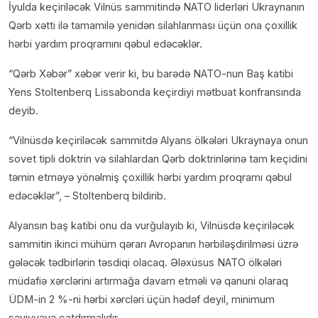
İyulda keçiriləcək Vilnüs sammitində NATO liderləri Ukraynanın
Qərb xətti ilə tamamilə yenidən silahlanması üçün ona çoxillik
hərbi yardım proqramını qəbul edəcəklər.
“Qərb Xəbər” xəbər verir ki, bu barədə NATO-nun Baş katibi
Yens Stoltenberq Lissabonda keçirdiyi mətbuat konfransında
deyib.
“Vilnüsdə keçiriləcək sammitdə Alyans ölkələri Ukraynaya onun
sovet tipli doktrin və silahlardan Qərb doktrinlərinə tam keçidini
təmin etməyə yönəlmiş çoxillik hərbi yardım proqramı qəbul
edəcəklər”, – Stoltenberq bildirib.
Alyansın baş katibi onu da vurğulayıb ki, Vilnüsdə keçiriləcək
sammitin ikinci mühüm qərarı Avropanın hərbiləşdirilməsi üzrə
gələcək tədbirlərin təsdiqi olacaq. Ələxüsus NATO ölkələri
müdafiə xərclərini artırmağa davam etməli və qanuni olaraq
ÜDM-in 2 %-ni hərbi xərcləri üçün hədəf deyil, minimum
səviyyəyə çatdırmalıdır.