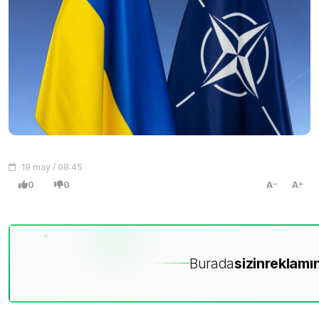
19 may / 08:45
0
0
A
A
Burada
sizin
reklamın