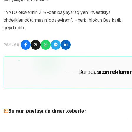
“NATO ölkələrinin 2 %-dən başlayaraq yeni investisiya
öhdəlikləri götürməsini gözləyirəm”, – hərbi blokun Baş katibi
qeyd edib.
PAYLAŞ
Burada
sizin
reklamın
Bu gün paylaşılan digər xəbərlər