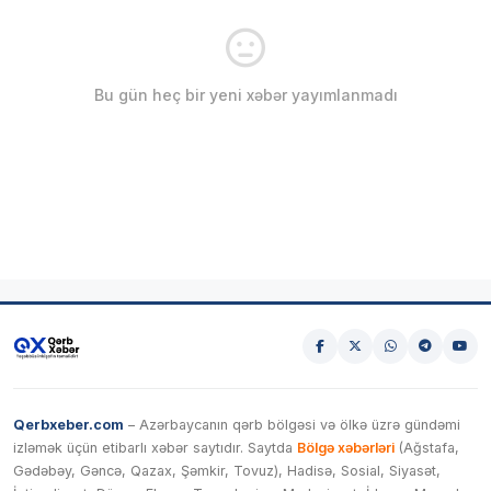
Bu gün heç bir yeni xəbər yayımlanmadı
Qerbxeber.com
– Azərbaycanın qərb bölgəsi və ölkə üzrə gündəmi
izləmək üçün etibarlı xəbər saytıdır. Saytda
Bölgə xəbərləri
(Ağstafa,
Gədəbəy, Gəncə, Qazax, Şəmkir, Tovuz), Hadisə, Sosial, Siyasət,