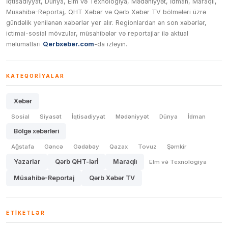
İqtisadiyyat, Dünya, Elm və Texnologiya, Mədəniyyət, İdman, Maraqlı,
Müsahibə-Reportaj, QHT Xəbər və Qərb Xəbər TV bölmələri üzrə
gündəlik yenilənən xəbərlər yer alır. Regionlardan ən son xəbərlər,
ictimai-sosial mövzular, müsahibələr və reportajlar ilə aktual
məlumatları
Qerbxeber.com
-da izləyin.
KATEQORIYALAR
Xəbər
Sosial
Siyasət
İqtisadiyyat
Mədəniyyət
Dünya
İdman
Bölgə xəbərləri
Ağstafa
Gəncə
Gədəbəy
Qazax
Tovuz
Şəmkir
Yazarlar
Qərb QHT-lərİ
Maraqlı
Elm və Texnologiya
Müsahibə-Reportaj
Qərb Xəbər TV
ETIKETLƏR