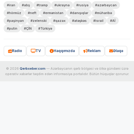
#iran
#abş
#tramp
#ukrayna
#rusiya
#azərbaycan
#hörmüz
#neft
#ermənistan
#danışıqlar
#müharibə
#paşinyan
#zelenski
#qazax
#atəşkəs
#israil
#Aİ
#putin
#ÇİN
#Türkiyə
Radio
TV
Haqqımızda
Reklam
Əlaqə
© 2026
Qerbxeber.com
— Azərbaycanın qərb bölgəsi və ölkə gündəmi üzrə
operativ xəbərlər təqdim edən informasiya portalıdır. Bütün hüquqlar qorunur.