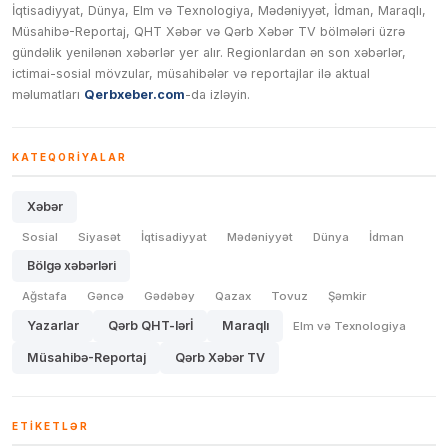
İqtisadiyyat, Dünya, Elm və Texnologiya, Mədəniyyət, İdman, Maraqlı,
Müsahibə-Reportaj, QHT Xəbər və Qərb Xəbər TV bölmələri üzrə
gündəlik yenilənən xəbərlər yer alır. Regionlardan ən son xəbərlər,
ictimai-sosial mövzular, müsahibələr və reportajlar ilə aktual
məlumatları
Qerbxeber.com
-da izləyin.
KATEQORIYALAR
Xəbər
Sosial
Siyasət
İqtisadiyyat
Mədəniyyət
Dünya
İdman
Bölgə xəbərləri
Ağstafa
Gəncə
Gədəbəy
Qazax
Tovuz
Şəmkir
Yazarlar
Qərb QHT-lərİ
Maraqlı
Elm və Texnologiya
Müsahibə-Reportaj
Qərb Xəbər TV
ETIKETLƏR