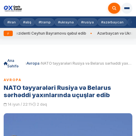
#iran
#abş
#tramp
#ukrayna
#rusiya
#azərbaycan
#h
rezidenti Ceyhun Bayramovu qəbul edib
Azərbaycan və Ukrayna XİN baş
Skip
to
content
Ana
Avropa
NATO təyyarələri Rusiya və Belarus sərhəddi yaxınlarında uçuşlar edib
Səhifə
AVROPA
NATO təyyarələri Rusiya və Belarus
sərhəddi yaxınlarında uçuşlar edib
14 iyun / 22:11
2 dəq