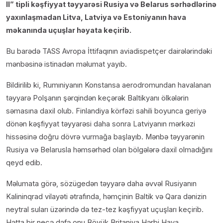
II” tipli kəşfiyyat təyyarəsi Rusiya və Belarus sərhədlərinə
yaxınlaşmadan Litva, Latviya və Estoniyanın hava
məkanında uçuşlar həyata keçirib.
Bu barədə TASS Avropa İttifaqının aviadispetçer dairələrindəki
mənbəsinə istinadən məlumat yayıb.
Bildirilib ki, Rumıniyanın Konstansa aerodromundan havalanan
təyyarə Polşanın şərqindən keçərək Baltikyanı ölkələrin
səmasına daxil olub. Finlandiya körfəzi sahili boyunca geriyə
dönən kəşfiyyat təyyarəsi daha sonra Latviyanın mərkəzi
hissəsinə doğru dövrə vurmağa başlayıb. Mənbə təyyarənin
Rusiya və Belarusla həmsərhəd olan bölgələrə daxil olmadığını
qeyd edib.
Məlumata görə, sözügedən təyyarə daha əvvəl Rusiyanın
Kalininqrad vilayəti ətrafında, həmçinin Baltik və Qara dənizin
neytral suları üzərində də tez-tez kəşfiyyat uçuşları keçirib.
Hətta bir neçə dəfə onu Böyük Britaniya Hərbi Hava