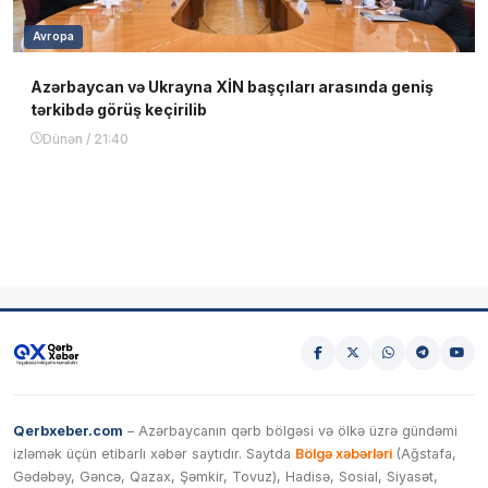
Avropa
Azərbaycan və Ukrayna XİN başçıları arasında geniş
tərkibdə görüş keçirilib
Dünən / 21:40
Qerbxeber.com
– Azərbaycanın qərb bölgəsi və ölkə üzrə gündəmi
izləmək üçün etibarlı xəbər saytıdır. Saytda
Bölgə xəbərləri
(Ağstafa,
Gədəbəy, Gəncə, Qazax, Şəmkir, Tovuz), Hadisə, Sosial, Siyasət,