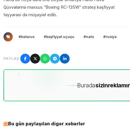
Qüvvələrinə məxsus “Boeing RC-135W” strateji kəşfiyyat
təyyarəsi də müşayiət edib.
#belarus
#kəşfiyyat uçuşu
#nato
#rusiya
PAYLAŞ
Burada
sizin
reklamın
Bu gün paylaşılan digər xəbərlər