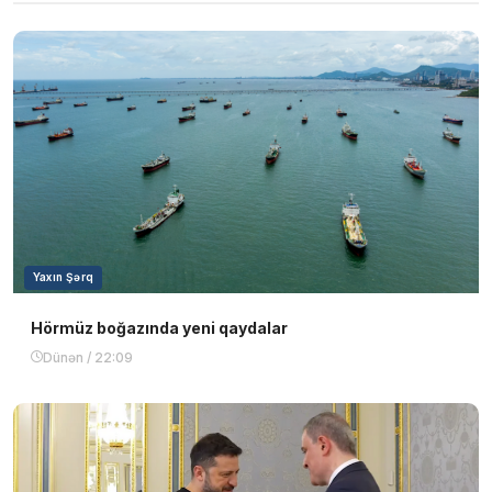
Yaxın Şərq
Hörmüz boğazında yeni qaydalar
Dünən / 22:09