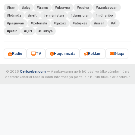
#iran
#abş
#tramp
#ukrayna
#rusiya
#azərbaycan
#hörmüz
#neft
#ermənistan
#danışıqlar
#müharibə
#paşinyan
#zelenski
#qazax
#atəşkəs
#israil
#Aİ
#putin
#ÇİN
#Türkiyə
Radio
TV
Haqqımızda
Reklam
Əlaqə
© 2026
Qerbxeber.com
— Azərbaycanın qərb bölgəsi və ölkə gündəmi üzrə
operativ xəbərlər təqdim edən informasiya portalıdır. Bütün hüquqlar qorunur.