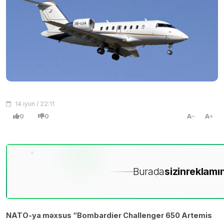
14 iyun / 22:11
0
0
A
A
Burada
sizin
reklamın
NATO-ya məxsus “Bombardier Challenger 650 Artemis