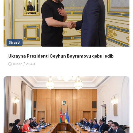
Siyasət
Ukrayna Prezidenti Ceyhun Bayramovu qəbul edib
Dünən / 21:49