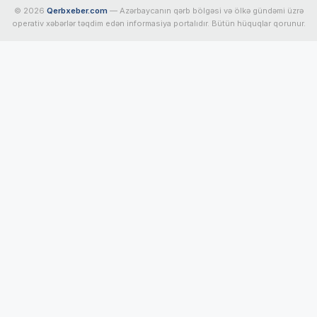
© 2026
Qerbxeber.com
— Azərbaycanın qərb bölgəsi və ölkə gündəmi üzrə
operativ xəbərlər təqdim edən informasiya portalıdır. Bütün hüquqlar qorunur.