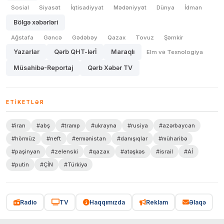
Sosial
Siyasət
İqtisadiyyat
Mədəniyyət
Dünya
İdman
Bölgə xəbərləri
Ağstafa
Gəncə
Gədəbəy
Qazax
Tovuz
Şəmkir
Yazarlar
Qərb QHT-lərİ
Maraqlı
Elm və Texnologiya
Müsahibə-Reportaj
Qərb Xəbər TV
ETIKETLƏR
#iran
#abş
#tramp
#ukrayna
#rusiya
#azərbaycan
#hörmüz
#neft
#ermənistan
#danışıqlar
#müharibə
#paşinyan
#zelenski
#qazax
#atəşkəs
#israil
#Aİ
#putin
#ÇİN
#Türkiyə
Radio
TV
Haqqımızda
Reklam
Əlaqə