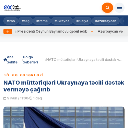
#iran
#abş
#tramp
#ukrayna
#rusiya
#azərbaycan
#h
rayna Prezidenti Ceyhun Bayramovu qəbul edib
Azərbaycan və Ukrayna 
Skip
to
content
Ana
Bölgə
NATO müttəfiqləri Ukraynaya təcili dəstək verməyə çağırıb
Səhifə
xəbərləri
BÖLGƏ XƏBƏRLƏRI
NATO müttəfiqləri Ukraynaya təcili dəstək
verməyə çağırıb
9 iyun / 11:00
1 dəq