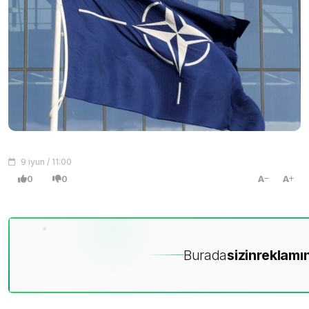
9 iyun / 11:00
0
0
A
A
Burada
sizin
reklamın