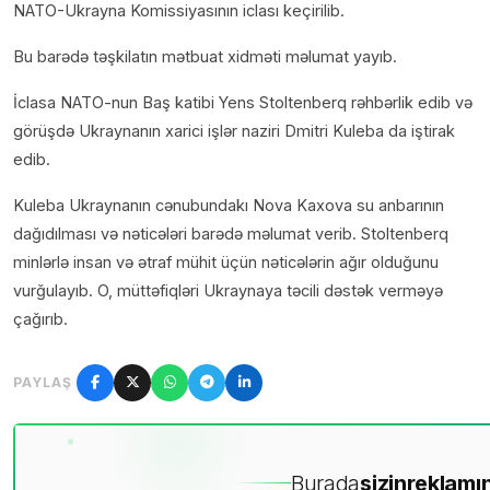
NATO-Ukrayna Komissiyasının iclası keçirilib.
Bu barədə təşkilatın mətbuat xidməti məlumat yayıb.
İclasa NATO-nun Baş katibi Yens Stoltenberq rəhbərlik edib və
görüşdə Ukraynanın xarici işlər naziri Dmitri Kuleba da iştirak
edib.
Kuleba Ukraynanın cənubundakı Nova Kaxova su anbarının
dağıdılması və nəticələri barədə məlumat verib. Stoltenberq
minlərlə insan və ətraf mühit üçün nəticələrin ağır olduğunu
vurğulayıb. O, müttəfiqləri Ukraynaya təcili dəstək verməyə
çağırıb.
PAYLAŞ
Burada
sizin
reklamın