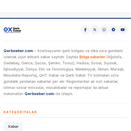
Qerbxeber.com
– Azərbaycanın qərb bölgəsi və ölkə üzrə gündəmi
izləmək üçün etibarlı xəbər saytıdır. Saytda
Bölgə xəbərləri
(Ağstafa,
Gədəbəy, Gəncə, Qazax, Şəmkir, Tovuz), Hadisə, Sosial, Siyasət,
İqtisadiyyat, Dünya, Elm və Texnologiya, Mədəniyyət, İdman, Maraqlı,
Müsahibə-Reportaj, QHT Xəbər və Qərb Xəbər TV bölmələri üzrə
gündəlik yenilənən xəbərlər yer alır. Regionlardan ən son xəbərlər,
ictimai-sosial mövzular, müsahibələr və reportajlar ilə aktual
məlumatları
Qerbxeber.com
-da izləyin.
KATEQORIYALAR
Xəbər