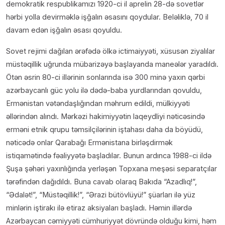
demokratik respublikamızı 1920-ci il aprelin 28-də sovetlər
hərbi yolla devirməklə işğalın əsasını qoydular. Beləliklə, 70 il
davam edən işğalın əsası qoyuldu.
Sovet rejimi dağılan ərəfədə ölkə ictimaiyyəti, xüsusən ziyalılar
müstəqillik uğrunda mübarizəyə başlayanda maneələr yaradıldı.
Ötən əsrin 80-ci illərinin sonlarında isə 300 minə yaxın qərbi
azərbaycanlı güc yolu ilə dədə-baba yurdlarından qovuldu,
Ermənistan vətəndaşlığından məhrum edildi, mülkiyyəti
əllərindən alındı. Mərkəzi hakimiyyətin laqeydliyi nəticəsində
erməni etnik qrupu təmsilçilərinin iştahası daha da böyüdü,
nəticədə onlar Qarabağı Ermənistana birləşdirmək
istiqamətində fəaliyyətə başladılar. Bunun ardınca 1988-ci ildə
Şuşa şəhəri yaxınlığında yerləşən Topxana meşəsi separatçılar
tərəfindən dağıdıldı. Buna cavab olaraq Bakıda “Azadlıq!”,
“Ədalət!”, “Müstəqillik!”, “Ərazi bütövlüyü!” şüarları ilə yüz
minlərin iştirakı ilə etiraz aksiyaları başladı. Həmin illərdə
Azərbaycan cəmiyyəti cümhuriyyət dövründə olduğu kimi, həm