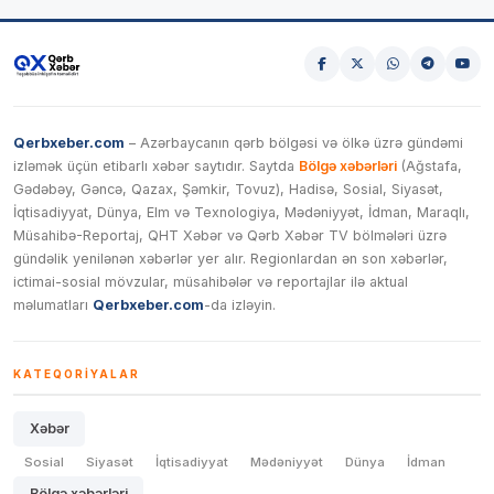
Qerbxeber.com
– Azərbaycanın qərb bölgəsi və ölkə üzrə gündəmi
izləmək üçün etibarlı xəbər saytıdır. Saytda
Bölgə xəbərləri
(Ağstafa,
Gədəbəy, Gəncə, Qazax, Şəmkir, Tovuz), Hadisə, Sosial, Siyasət,
İqtisadiyyat, Dünya, Elm və Texnologiya, Mədəniyyət, İdman, Maraqlı,
Müsahibə-Reportaj, QHT Xəbər və Qərb Xəbər TV bölmələri üzrə
gündəlik yenilənən xəbərlər yer alır. Regionlardan ən son xəbərlər,
ictimai-sosial mövzular, müsahibələr və reportajlar ilə aktual
məlumatları
Qerbxeber.com
-da izləyin.
KATEQORIYALAR
Xəbər
Sosial
Siyasət
İqtisadiyyat
Mədəniyyət
Dünya
İdman
Bölgə xəbərləri