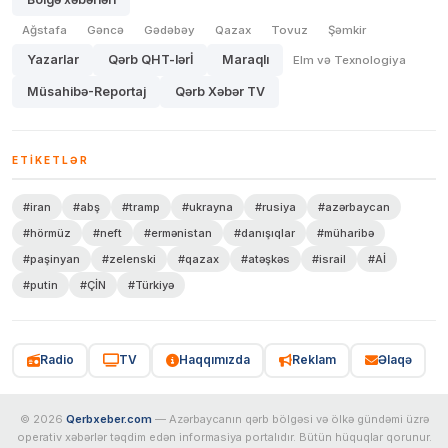
Ağstafa
Gəncə
Gədəbəy
Qazax
Tovuz
Şəmkir
Yazarlar
Qərb QHT-lərİ
Maraqlı
Elm və Texnologiya
Müsahibə-Reportaj
Qərb Xəbər TV
ETIKETLƏR
#iran
#abş
#tramp
#ukrayna
#rusiya
#azərbaycan
#hörmüz
#neft
#ermənistan
#danışıqlar
#müharibə
#paşinyan
#zelenski
#qazax
#atəşkəs
#israil
#Aİ
#putin
#ÇİN
#Türkiyə
Radio
TV
Haqqımızda
Reklam
Əlaqə
© 2026
Qerbxeber.com
— Azərbaycanın qərb bölgəsi və ölkə gündəmi üzrə
operativ xəbərlər təqdim edən informasiya portalıdır. Bütün hüquqlar qorunur.