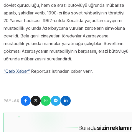
dövlət quruculuğu, həm də ərazi bütövlüyü uğrunda mübarizə
aparıb, şəhidlər verib. 1990-cı ildə sovet rəhbərliyinin törətdiyi
20 Yanvar hadisəsi, 1992-ci ildə Xocalıda yaşadılan soyqırımı
müstəqillik yolunda Azərbaycana vurulan zərbələrin simvoluna
çevrildi. Belə qanlı cinayətləri törədənlər Azərbaycana
müstəqillik yolunda maneələr yaratmağa çalışıblar. Sovetlərin
çökməsi Azərbaycanın müstəqilliyinin bərpasını, ərazi bütövlüyü
uğrunda mübarizəsini sürətləndirdi.
“Qərb Xəbər”
Report.az istinadən xəbər verir.
PAYLAŞ
Burada
sizin
reklamın