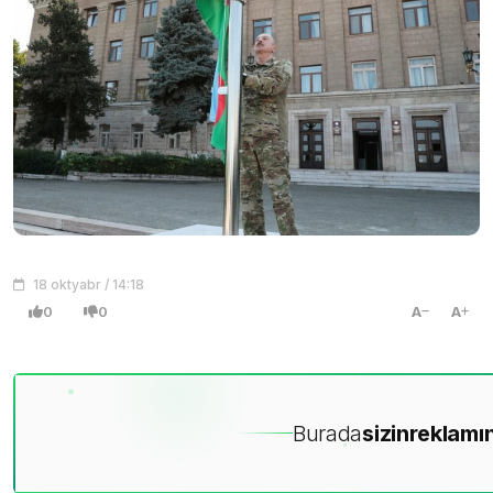
18 oktyabr / 14:18
0
0
A
A
Burada
sizin
reklamın