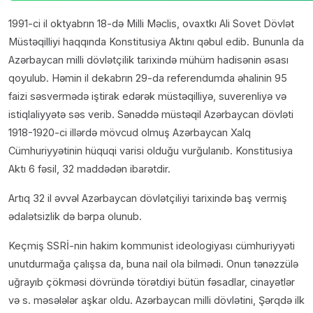
1991-ci il oktyabrın 18-də Milli Məclis, ovaxtkı Ali Sovet Dövlət
Müstəqilliyi haqqında Konstitusiya Aktını qəbul edib. Bununla da
Azərbaycan milli dövlətçilik tarixində mühüm hadisənin əsası
qoyulub. Həmin il dekabrın 29-da referendumda əhalinin 95
faizi səsvermədə iştirak edərək müstəqilliyə, suverenliyə və
istiqlaliyyətə səs verib. Sənəddə müstəqil Azərbaycan dövləti
1918-1920-ci illərdə mövcud olmuş Azərbaycan Xalq
Cümhuriyyətinin hüquqi varisi olduğu vurğulanıb. Konstitusiya
Aktı 6 fəsil, 32 maddədən ibarətdir.
Artıq 32 il əvvəl Azərbaycan dövlətçiliyi tarixində baş vermiş
ədalətsizlik də bərpa olunub.
Keçmiş SSRİ-nin hakim kommunist ideologiyası cümhuriyyəti
unutdurmağa çalışsa da, buna nail ola bilmədi. Onun tənəzzülə
uğrayıb çökməsi dövründə törətdiyi bütün fəsadlar, cinayətlər
və s. məsələlər aşkar oldu. Azərbaycan milli dövlətini, Şərqdə ilk