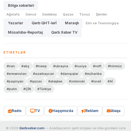
Bölgə xəbərləri
Ağstafa
Gəncə
Gədəbəy
Qazax
Tovuz
Şəmkir
Yazarlar
Qərb QHT-lərİ
Maraqlı
Elm və Texnologiya
Müsahibə-Reportaj
Qərb Xəbər TV
ETIKETLƏR
#iran
#abş
#tramp
#ukrayna
#rusiya
#neft
#hörmüz
#ermənistan
#azərbaycan
#danışıqlar
#müharibə
#paşinyan
#qazax
#atəşkəs
#zelenski
#israil
#Aİ
#putin
#ÇİN
#Türkiyə
Radio
TV
Haqqımızda
Reklam
Əlaqə
© 2026
Qerbxeber.com
— Azərbaycanın qərb bölgəsi və ölkə gündəmi üzrə