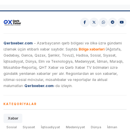
Qerbxeber.com
– Azərbaycanın qərb bölgəsi və ölkə üzrə gündəmi
izləmək üçün etibarlı xəbər saytıdır. Saytda
Bölgə xəbərləri
(Ağstafa,
Gədəbəy, Gəncə, Qazax, Şəmkir, Tovuz), Hadisə, Sosial, Siyasət,
İqtisadiyyat, Dünya, Elm və Texnologiya, Mədəniyyət, İdman, Maraqlı,
Müsahibə-Reportaj, QHT Xəbər və Qərb Xəbər TV bölmələri üzrə
gündəlik yenilənən xəbərlər yer alır. Regionlardan ən son xəbərlər,
ictimai-sosial mövzular, müsahibələr və reportajlar ilə aktual
məlumatları
Qerbxeber.com
-da izləyin.
KATEQORIYALAR
Xəbər
Sosial
Siyasət
İqtisadiyyat
Mədəniyyət
Dünya
İdman