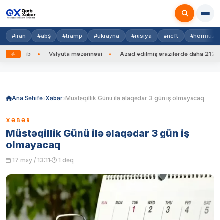
#iran
#abş
#tramp
#ukrayna
#rusiya
#neft
#hörmüz
ng edib
Valyuta məzənnəsi
Azad edilmiş ərazilərdə daha 212 mina
Skip
to
content
Ana Səhifə
Xəbər
Müstəqillik Günü ilə əlaqədar 3 gün iş olmayacaq
XƏBƏR
Müstəqillik Günü ilə əlaqədar 3 gün iş
olmayacaq
17 may / 13:11
1 dəq