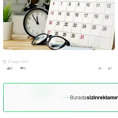
17 may / 13:11
0
0
A
A
Burada
sizin
reklamın