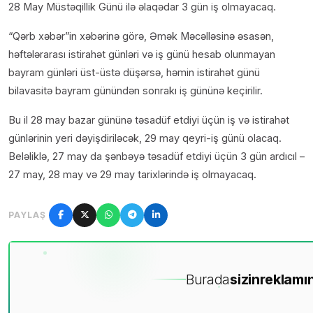
28 May Müstəqillik Günü ilə əlaqədar 3 gün iş olmayacaq.
“Qərb xəbər”in xəbərinə görə, Əmək Məcəlləsinə əsasən,
həftələrarası istirahət günləri və iş günü hesab olunmayan
bayram günləri üst-üstə düşərsə, həmin istirahət günü
bilavasitə bayram günündən sonrakı iş gününə keçirilir.
Bu il 28 may bazar gününə təsadüf etdiyi üçün iş və istirahət
günlərinin yeri dəyişdiriləcək, 29 may qeyri-iş günü olacaq.
Beləliklə, 27 may da şənbəyə təsadüf etdiyi üçün 3 gün ardıcıl –
27 may, 28 may və 29 may tarixlərində iş olmayacaq.
PAYLAŞ
Burada
sizin
reklamın