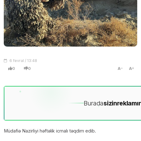
6 fevral / 13:48
0
0
A
A
Burada
sizin
reklamın
Müdafiə Nazirliyi həftəlik icmalı təqdim edib.