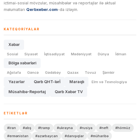
ictimai-sosial mövzular, müsahibələr və reportajlar ilə aktual
məlumatları
Qerbxeber.com
-da izləyin.
KATEQORIYALAR
Xəbər
Sosial
Siyasət
İqtisadiyyat
Mədəniyyət
Dünya
İdman
Bölgə xəbərləri
Ağstafa
Gəncə
Gədəbəy
Qazax
Tovuz
Şəmkir
Yazarlar
Qərb QHT-lərİ
Maraqlı
Elm və Texnologiya
Müsahibə-Reportaj
Qərb Xəbər TV
ETIKETLƏR
#iran
#abş
#tramp
#ukrayna
#rusiya
#neft
#hörmüz
#ermənistan
#azərbaycan
#danışıqlar
#müharibə