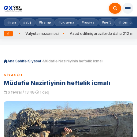
#iran
#abş
#tramp
#ukrayna
#rusiya
#neft
#hörmüz
dib
Valyuta məzənnəsi
Azad edilmiş ərazilərdə daha 212 mina, 7
Skip
to
content
Ana Səhifə
Siyasət
Müdafiə Nazirliyinin həftəlik icmalı
SIYASƏT
Müdafiə Nazirliyinin həftəlik icmalı
6 fevral / 13:48
1 dəq