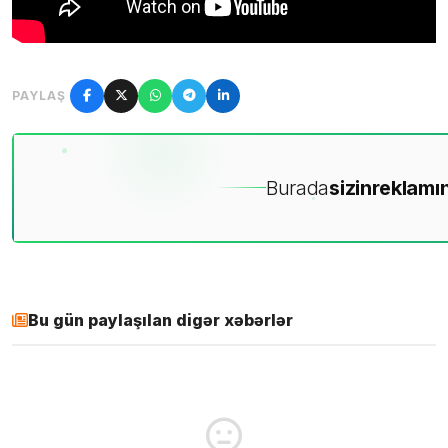
PAYLAŞ
Burada
sizin
reklamın
Bu gün paylaşılan digər xəbərlər