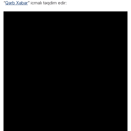
“
Qərb Xəbər
” icmalı təqdim edir: