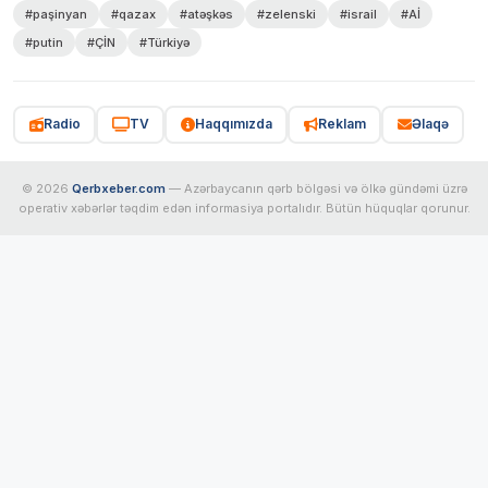
#paşinyan
#qazax
#atəşkəs
#zelenski
#israil
#Aİ
#putin
#ÇİN
#Türkiyə
Radio
TV
Haqqımızda
Reklam
Əlaqə
© 2026
Qerbxeber.com
— Azərbaycanın qərb bölgəsi və ölkə gündəmi üzrə
operativ xəbərlər təqdim edən informasiya portalıdır. Bütün hüquqlar qorunur.