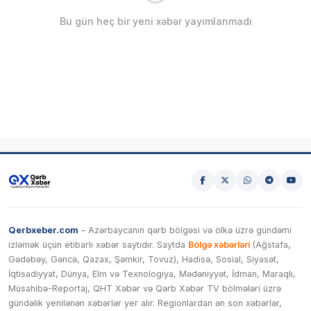
Bu gün heç bir yeni xəbər yayımlanmadı
Qerbxeber.com
– Azərbaycanın qərb bölgəsi və ölkə üzrə gündəmi
izləmək üçün etibarlı xəbər saytıdır. Saytda
Bölgə xəbərləri
(Ağstafa,
Gədəbəy, Gəncə, Qazax, Şəmkir, Tovuz), Hadisə, Sosial, Siyasət,
İqtisadiyyat, Dünya, Elm və Texnologiya, Mədəniyyət, İdman, Maraqlı,
Müsahibə-Reportaj, QHT Xəbər və Qərb Xəbər TV bölmələri üzrə
gündəlik yenilənən xəbərlər yer alır. Regionlardan ən son xəbərlər,