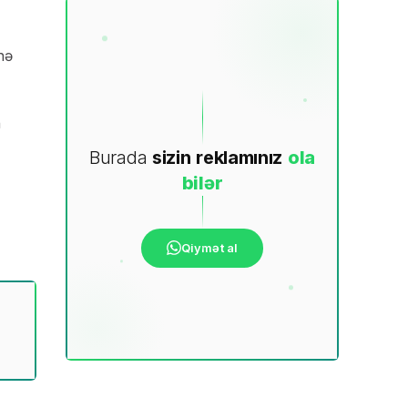
nə
n
Burada
sizin
reklamınız
ola
bilər
Qiymət al