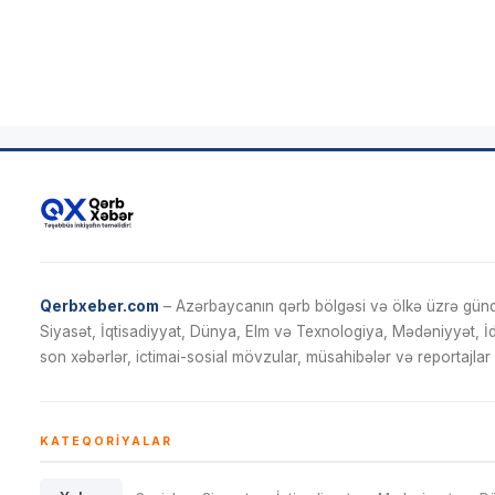
Qerbxeber.com
– Azərbaycanın qərb bölgəsi və ölkə üzrə gündə
Siyasət, İqtisadiyyat, Dünya, Elm və Texnologiya, Mədəniyyət, 
son xəbərlər, ictimai-sosial mövzular, müsahibələr və reportajlar 
KATEQORIYALAR