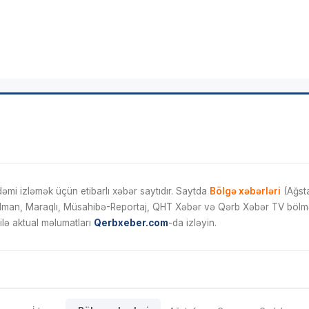
mi izləmək üçün etibarlı xəbər saytıdır. Saytda
Bölgə xəbərləri
(Ağsta
İdman, Maraqlı, Müsahibə-Reportaj, QHT Xəbər və Qərb Xəbər TV bölmələ
ilə aktual məlumatları
Qerbxeber.com
-da izləyin.