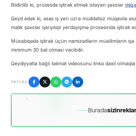
Bildirilib ki, prosesdə iştirak etmək istəyən şəxslər
miq.
Qeyd edək ki, əsas iş yeri üzrə müddətsiz müqavilə ə
malik şəxslər qarşılıqlı yerdəyişmə prosesində iştirak ed
Müsabiqədə iştirak üçün namizədlərin müəllimlərin işə 
minimum 30 bal olması vacibdir.
Qeydiyyatla bağlı təlimat videosunu linkə daxil olma
PAYLAŞ
Burada
sizin
rekla