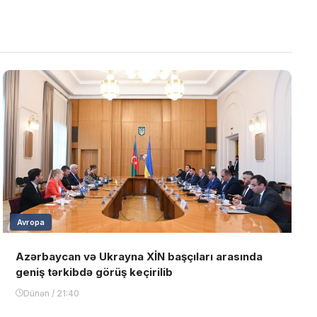
Avropa
Azərbaycan və Ukrayna XİN başçıları arasında
geniş tərkibdə görüş keçirilib
Dünən / 21:40