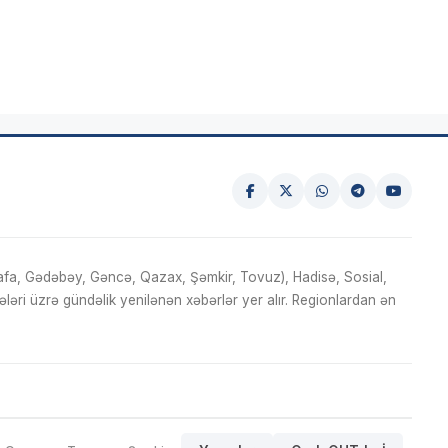
fa, Gədəbəy, Gəncə, Qazax, Şəmkir, Tovuz), Hadisə, Sosial,
ri üzrə gündəlik yenilənən xəbərlər yer alır. Regionlardan ən