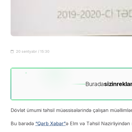
20 sentyabr / 15:30
Burada
sizin
rekla
Dövlət ümumi təhsil müəssisələrində çalışan müəllimlərin i
Bu barədə
“Qərb Xəbər”
ə Elm və Təhsil Nazirliyindən 