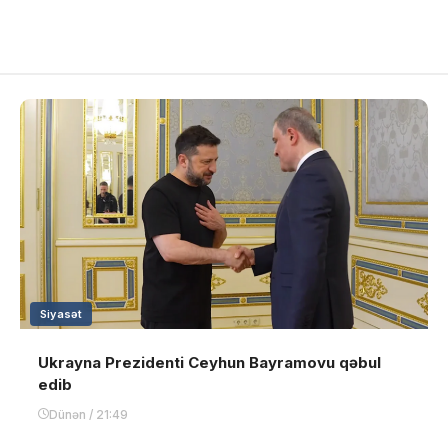
Siyasət
Ukrayna Prezidenti Ceyhun Bayramovu qəbul
edib
Dünən / 21:49