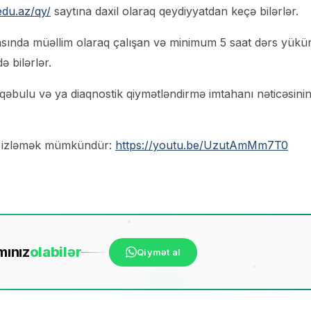
edu.az/qy/
saytına daxil olaraq qeydiyyatdan keçə bilərlər.
sasında müəllim olaraq çalışan və minimum 5 saat dərs yükü
ə bilərlər.
qəbulu və ya diaqnostik qiymətləndirmə imtahanı nəticəsini
qla izləmək mümkündür:
https://youtu.be/UzutAmMm7T0
mınız
ola
bilər
Qiymət al