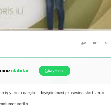
0
0
A
mınız
ola
bilər
Qiymət al
ş yerinin qarşılıqlı dəyişdirilməsi prosesinə start verilir.
məlumat verilib.