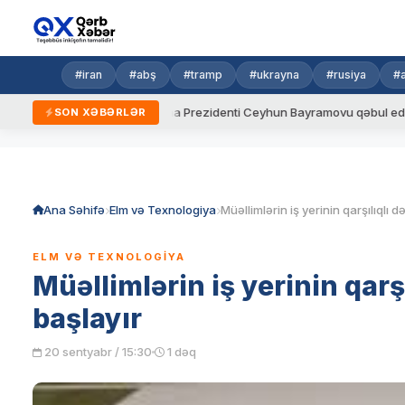
#iran
#abş
#tramp
#ukrayna
#rusiya
#
ydalar
Ukrayna Prezidenti Ceyhun Bayramovu qəbul edib
SON XƏBƏRLƏR
Skip
to
content
Ana Səhifə
Elm və Texnologiya
ELM VƏ TEXNOLOGIYA
Müəllimlərin iş yerinin qarş
başlayır
20 sentyabr / 15:30
1 dəq