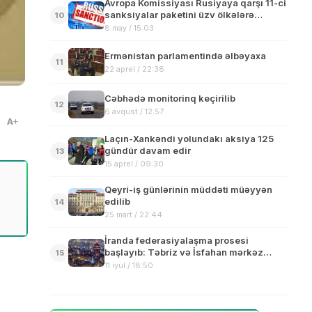
Avropa Komissiyası Rusiyaya qarşı 11-ci
sanksiyalar paketini üzv ölkələrə
10
təqdim edib
8 may / 15:03
Ermənistan parlamentində əlbəyaxa
11
22 aprel / 22:38
Cəbhədə monitorinq keçirilib
12
6 avqust / 12:57
A
Laçın-Xankəndi yolundakı aksiya 125
gündür davam edir
13
15 aprel / 09:30
Qeyri-iş günlərinin müddəti müəyyən
edilib
14
25 mart / 22:44
İranda federasiyalaşma prosesi
başlayıb: Təbriz və İsfahan mərkəz
15
olacaq-İDDİA
11 iyul / 18:50