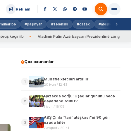
Reklam
müharibə
#paşinyan
#zelenski
#qazax
#atəşkəs
#isra
ilib
Vladimir Putin Azərbaycan Prezidentinə zəng edib
Va
Çox oxunanlar
Müdafiə xərcləri artırılır
1
20 iyun / 12:43
Qazaxda sorğu: Uşaqlar gününü necə
dəyərləndirdiniz?
2
1 iyun / 18:05
ABŞ Çinlə “tarif atəşkəsi”ni 90 gün
uzada bilər
3
7 avqust / 20:41