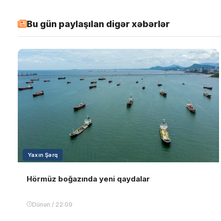
Bu gün paylaşılan digər xəbərlər
Yaxın Şərq
Hörmüz boğazında yeni qaydalar
Dünən / 22:09