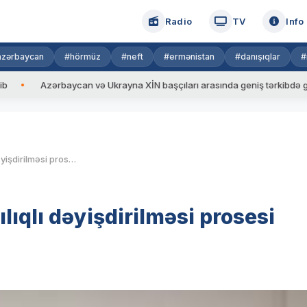
Radio
TV
Info
azərbaycan
#hörmüz
#neft
#ermənistan
#danışıqlar
#
Azərbaycan və Ukrayna XİN başçıları arasında geniş tərkibdə görüş keçir
Müəllimlərin iş yerinin qarşılıqlı dəyişdirilməsi prosesi başlayır
ılıqlı dəyişdirilməsi prosesi