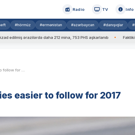
Radio
TV
Info
eft
#hörmüz
#ermənistan
#azərbaycan
#danışıqlar
#
azilərdə daha 212 mina, 753 PHS aşkarlanıb
Faktiki hava: 39 dərə
MotoGP makes tyre strategies easier to follow for 2017
s easier to follow for 2017