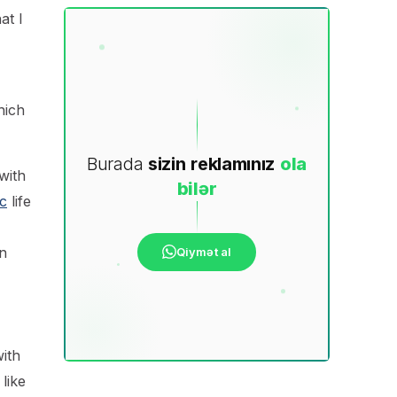
at I
hich
Burada
sizin
reklamınız
ola
with
bilər
c
life
n
Qiymət al
ith
like