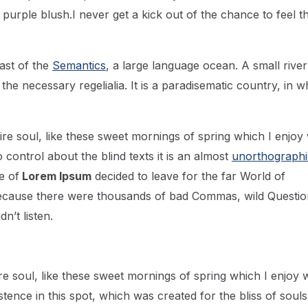
 purple blush.I never get a kick out of the chance to feel th
ast of the
Semantics
, a large language ocean. A small river
he necessary regelialia. It is a paradisematic country, in w
re soul, like these sweet mornings of spring which I enjoy 
control about the blind texts it is an almost
unorthographi
e of
Lorem Ipsum
decided to leave for the far World of
ecause there were thousands of bad Commas, wild Questio
n’t listen.
e soul, like these sweet mornings of spring which I enjoy w
ence in this spot, which was created for the bliss of souls 