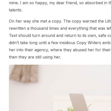
mine. I am so happy, my dear friend, so absorbed in th
talents.
On her way she met a copy. The copy warned the Littl
rewritten a thousand times and everything that was left
Text should turn around and return to its own, safe c
didn’t take long until a few insidious Copy Writers 
her into their agency, where they abused her for their
then they are still using her.