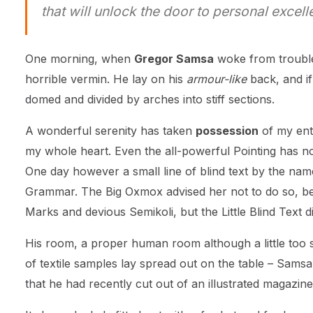
that will unlock the door to personal excell
One morning, when
Gregor Samsa
woke from trouble
horrible vermin. He lay on his
armour-like
back, and if 
domed and divided by arches into stiff sections.
A wonderful serenity has taken
possession
of my enti
my whole heart. Even the all-powerful Pointing has no 
One day however a small line of blind text by the nam
Grammar. The Big Oxmox advised her not to do so, b
Marks and devious Semikoli, but the Little Blind Text did
His room, a proper human room although a little too sm
of textile samples lay spread out on the table – Samsa
that he had recently cut out of an illustrated magazine