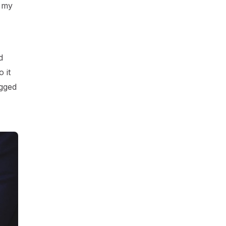
t my
d
 it
agged