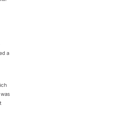
e
ed a
ich
t was
t