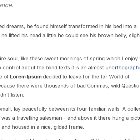
ence.
d dreams, he found himself transformed in his bed into a
he lifted his head a little he could see his brown belly, sligh
re soul, like these sweet mornings of spring which I enjoy 
control about the blind texts it is an almost
unorthographi
e of
Lorem Ipsum
decided to leave for the far World of
ecause there were thousands of bad Commas, wild Questio
n’t listen.
all, lay peacefully between its four familiar walls. A colle
 was a travelling salesman – and above it there hung a pict
 and housed in a nice, gilded frame.