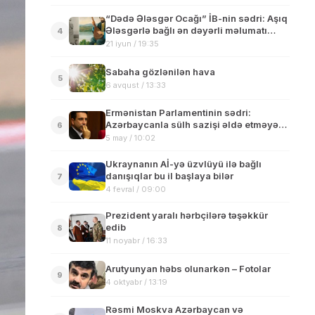
“Dədə Ələsgər Ocağı” İB-nin sədri: Aşıq
Ələsgərlə bağlı ən dəyərli məlumatı
4
nəvəsi toplayıb
21 iyun / 19:35
Sabaha gözlənilən hava
5
6 avqust / 13:33
Ermənistan Parlamentinin sədri:
Azərbaycanla sülh sazişi əldə etməyə
6
hazırıq
5 may / 10:02
Ukraynanın Aİ-yə üzvlüyü ilə bağlı
danışıqlar bu il başlaya bilər
7
4 fevral / 09:00
Prezident yaralı hərbçilərə təşəkkür
edib
8
11 noyabr / 16:33
Arutyunyan həbs olunarkən – Fotolar
9
4 oktyabr / 13:19
Rəsmi Moskva Azərbaycan və