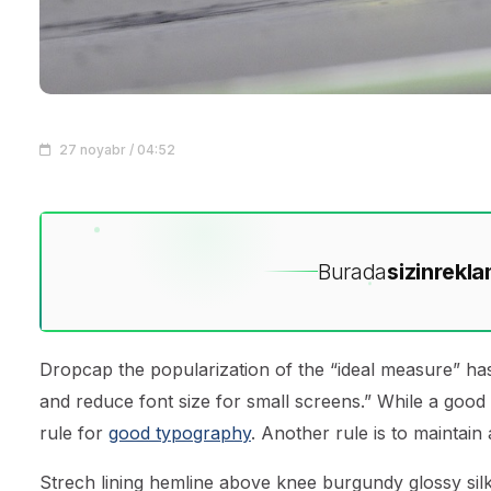
27 noyabr / 04:52
Burada
sizin
rekla
D
ropcap the popularization of the “ideal measure” has
and reduce font size for small screens.” While a good
rule for
good typography
. Another rule is to maintain
Strech lining hemline above knee burgundy glossy silk