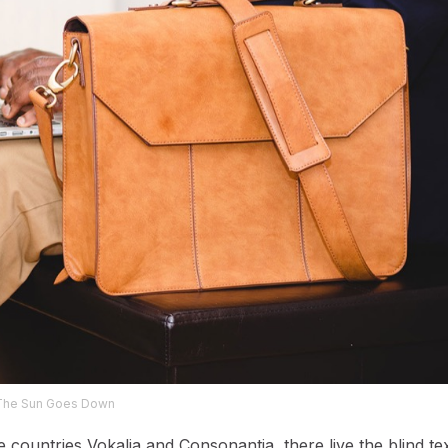
The Sun Goes Down
countries Vokalia and Consonantia, there live the blind tex