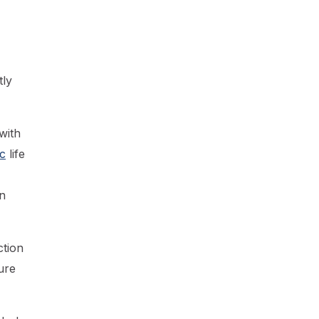
tly
with
c
life
n
ction
ure