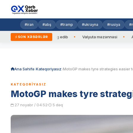
#iran
#abş
#tramp
#ukrayna
#rusiya
#n
rezidentinə zəng edib
Valyuta məzənnəsi
Azad edilmiş ər
SON XƏBƏRLƏR
Skip
to
content
Ana Səhifə
Kateqoriyasız
KATEQORIYASIZ
MotoGP makes tyre strategie
27 noyabr / 04:52
5 dəq