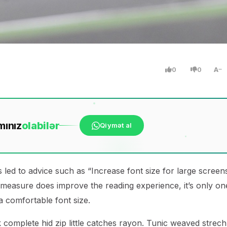
0
0
A
mınız
ola
bilər
Qiymət al
 led to advice such as “Increase font size for large screen
 measure does improve the reading experience, it’s only on
 a comfortable font size.
 complete hid zip little catches rayon. Tunic weaved strech