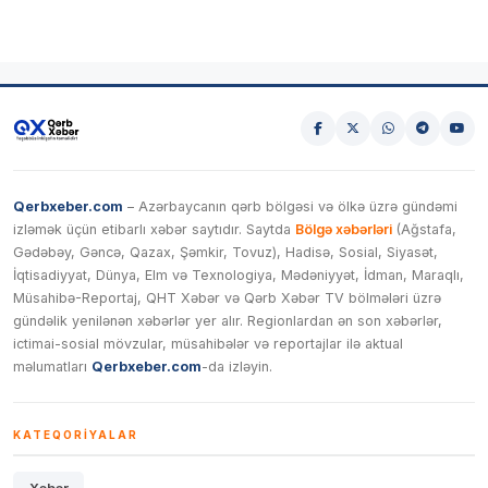
Qerbxeber.com
– Azərbaycanın qərb bölgəsi və ölkə üzrə gündəmi
izləmək üçün etibarlı xəbər saytıdır. Saytda
Bölgə xəbərləri
(Ağstafa,
Gədəbəy, Gəncə, Qazax, Şəmkir, Tovuz), Hadisə, Sosial, Siyasət,
İqtisadiyyat, Dünya, Elm və Texnologiya, Mədəniyyət, İdman, Maraqlı,
Müsahibə-Reportaj, QHT Xəbər və Qərb Xəbər TV bölmələri üzrə
gündəlik yenilənən xəbərlər yer alır. Regionlardan ən son xəbərlər,
ictimai-sosial mövzular, müsahibələr və reportajlar ilə aktual
məlumatları
Qerbxeber.com
-da izləyin.
KATEQORIYALAR