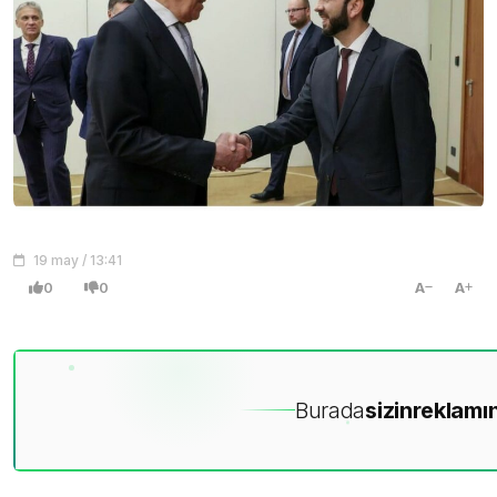
19 may / 13:41
0
0
A
A
Burada
sizin
reklamın