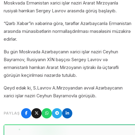
Moskvada Ermənistan xarici işlər naziri Ararat Mirzoyanla
rusiyalı həmkarı Sergey Lavrov arasında görüş başlayıb.
“Qərb Xəbər”in xəbərinə görə, tərəflər Azərbaycanla Ermənistan
arasında münasibətlərin normallaşdırılması məsələsini müzakirə
edirlər.
Bu gün Moskvada Azərbaycanın xarici işlər naziri Ceyhun
Bayramov, Rusiyanın XİN başçısı Sergey Lavrov və
ermənistanlı həmkarı Ararat Mirzoyanın iştirakı ilə üçtərəfli
görüşün keçirilməsi nəzərdə tutulub.
Qeyd edək ki, S.Lavrov A.Mirzoyandan əvvəl Azərbaycanın
xarici işlər naziri Ceyhun Bayramovla görüşüb.
PAYLAŞ