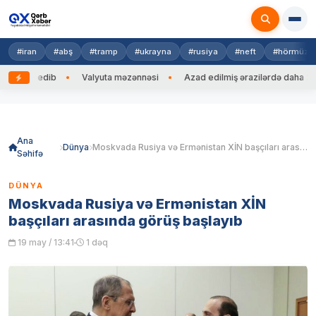
#iran
#abş
#tramp
#ukrayna
#rusiya
#neft
#hörmüz
zəng edib
Valyuta məzənnəsi
Azad edilmiş ərazilərdə daha 212 m
Skip
to
content
Ana
Dünya
Moskvada Rusiya və Ermənistan XİN başçıları arasında görüş başlayıb
Səhifə
DÜNYA
Moskvada Rusiya və Ermənistan XİN
başçıları arasında görüş başlayıb
19 may / 13:41
1 dəq