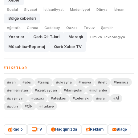
Xəbər
Sosial
Siyasət
İqtisadiyyat
Mədəniyyət
Dünya
İdman
Bölgə xəbərləri
Ağstafa
Gəncə
Gədəbəy
Qazax
Tovuz
Şəmkir
Yazarlar
Qərb QHT-lərİ
Maraqlı
Elm və Texnologiya
Müsahibə-Reportaj
Qərb Xəbər TV
ETIKETLƏR
#iran
#abş
#tramp
#ukrayna
#rusiya
#neft
#hörmüz
#ermənistan
#azərbaycan
#danışıqlar
#müharibə
#paşinyan
#qazax
#atəşkəs
#zelenski
#israil
#Aİ
#putin
#ÇİN
#Türkiyə
Radio
TV
Haqqımızda
Reklam
Əlaqə