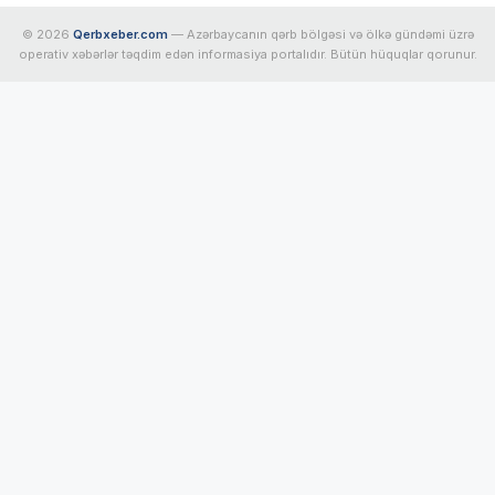
© 2026
Qerbxeber.com
— Azərbaycanın qərb bölgəsi və ölkə gündəmi üzrə
operativ xəbərlər təqdim edən informasiya portalıdır. Bütün hüquqlar qorunur.