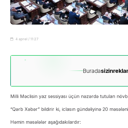
4 aprel / 11:27
Burada
sizin
rekla
Milli Məclisin yaz sessiyası üçün nəzərdə tutulan növbə
“Qərb Xəbər” bildirir ki, iclasın gündəliyinə 20 məsələni
Həmin məsələlər aşağıdakılardır: