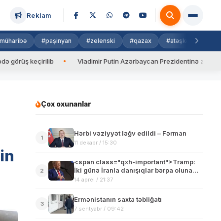
Reklam
müharibə
#paşinyan
#zelenski
#qazax
#atəşkəs
#isra
çirilib
Vladimir Putin Azərbaycan Prezidentinə zəng edib
Çox oxunanlar
Hərbi vəziyyət ləğv edildi – Fərman
1
11 dekabr / 15:30
in
<span class="qxh-important">Tramp:
İki günə İranla danışıqlar bərpa oluna
2
bilər</span>
14 aprel / 21:37
Ermənistanın saxta təbliğatı
3
7 sentyabr / 09:42