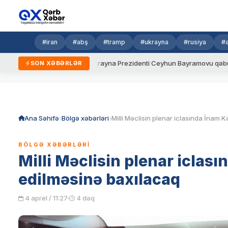
#iran
#abş
#tramp
#ukrayna
#rusiya
#
i qaydalar
Ukrayna Prezidenti Ceyhun Bayramovu qəbul edib
SON XƏBƏRLƏR
Skip
to
content
Ana Səhifə
Bölgə xəbərləri
BÖLGƏ XƏBƏRLƏRI
Milli Məclisin plenar icla
edilməsinə baxılacaq
4 aprel / 11:27
4 dəq