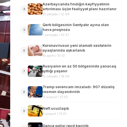
Azərbaycanda fındığın keyfiyyətinin
artırılması üçün fəaliyyət planı hazırlanır
4
31 oktyabr / 12:09
Qərb bölgəsinin Sentyabr ayına olan
hava proqnozu
5
1 sentyabr / 10:37
Koronavirusun yeni əlaməti xəstələrin
ayaqlarında aşkarlanıb
6
16 aprel / 10:13
Rusiyanın ən az 50 bölgəsində yanacaq
qıtlığı yaşanır
7
12 oktyabr / 18:58
Tramp sərəncam imzaladı: 907 düzəliş
rəsmən dayandırıldı
8
15 avqust / 21:53
Neft ucuzlaşıb
9
6 avqust / 13:01
Gəncə polisi reyd keçirib