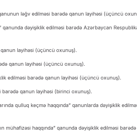
a” qanunun ləğv edilməsi barədə qanun layihəsi (üçüncü oxun
 qanunda dəyişiklik edilməsi barədə Azərbaycan Respublik
a qanun layihəsi (üçüncü oxunuş).
rədə qanun layihəsi (üçüncü oxunuş).
klik edilməsi barədə qanun layihəsi (üçüncü oxunuş).
 barədə qanun layihəsi (birinci oxunuş).
rında qulluq keçmə haqqında” qanunlarda dəyişiklik edilmə
ın mühafizəsi haqqında” qanunda dəyişiklik edilməsi barədə