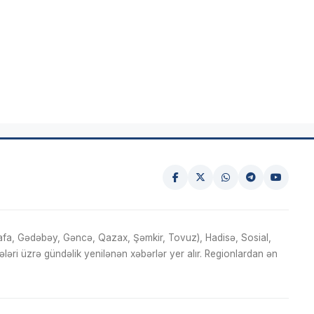
fa, Gədəbəy, Gəncə, Qazax, Şəmkir, Tovuz), Hadisə, Sosial,
ri üzrə gündəlik yenilənən xəbərlər yer alır. Regionlardan ən