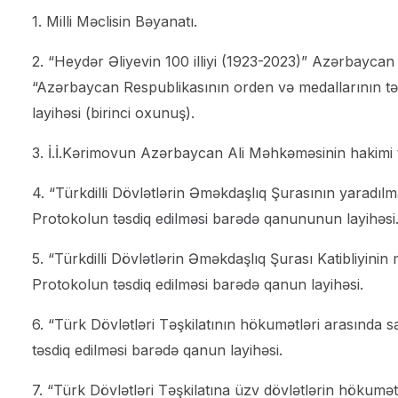
1. Milli Məclisin Bəyanatı.
2. “Heydər Əliyevin 100 illiyi (1923-2023)” Azərbaycan 
“Azərbaycan Respublikasının orden və medallarının təs
layihəsi (birinci oxunuş).
3. İ.İ.Kərimovun Azərbaycan Ali Məhkəməsinin hakimi t
4. “Türkdilli Dövlətlərin Əməkdaşlıq Şurasının yaradılm
Protokolun təsdiq edilməsi barədə qanununun layihəsi
5. “Türkdilli Dövlətlərin Əməkdaşlıq Şurası Katibliyinin
Protokolun təsdiq edilməsi barədə qanun layihəsi.
6. “Türk Dövlətləri Təşkilatının hökumətləri arasında s
təsdiq edilməsi barədə qanun layihəsi.
7. “Türk Dövlətləri Təşkilatına üzv dövlətlərin hökumə