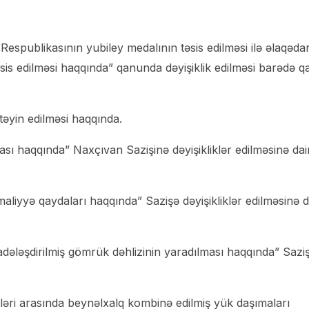
Respublikasının yubiley medalının təsis edilməsi ilə əlaqəda
is edilməsi haqqında” qanunda dəyişiklik edilməsi barədə 
əyin edilməsi haqqında.
ası haqqında” Naxçıvan Sazişinə dəyişikliklər edilməsinə dai
.
 maliyyə qaydaları haqqında” Sazişə dəyişikliklər edilməsinə d
adələşdirilmiş gömrük dəhlizinin yaradılması haqqında” Sazi
tləri arasında beynəlxalq kombinə edilmiş yük daşımaları