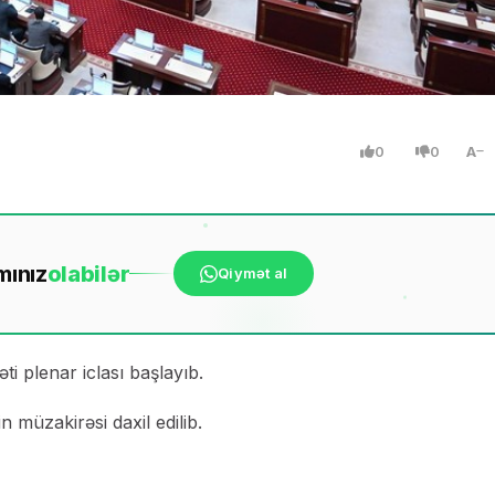
0
0
A
mınız
ola
bilər
Qiymət al
ti plenar iclası başlayıb.
n müzakirəsi daxil edilib.