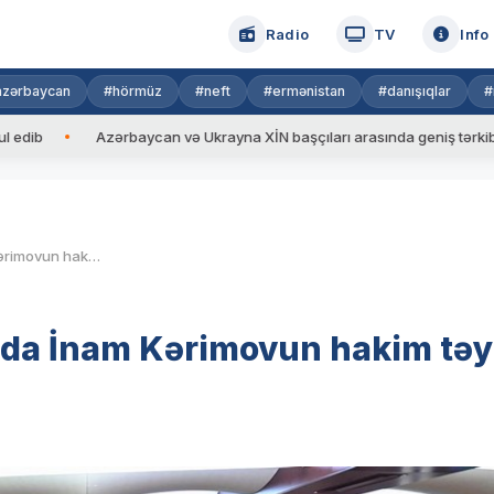
Radio
TV
Info
azərbaycan
#hörmüz
#neft
#ermənistan
#danışıqlar
#
Azərbaycan və Ukrayna XİN başçıları arasında geniş tərkibdə görüş ke
Milli Məclisin plenar iclasında İnam Kərimovun hakim təyin edilməsinə baxılacaq
sında İnam Kərimovun hakim təy