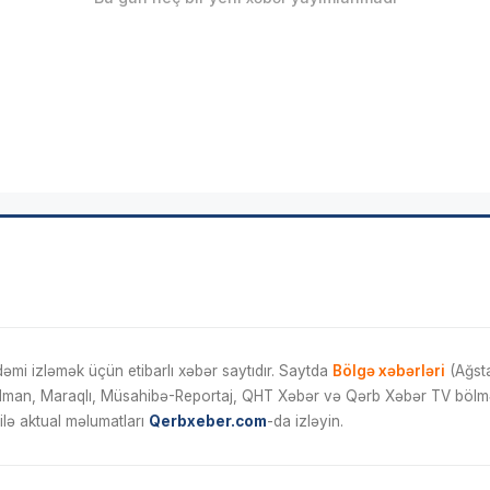
mi izləmək üçün etibarlı xəbər saytıdır. Saytda
Bölgə xəbərləri
(Ağsta
İdman, Maraqlı, Müsahibə-Reportaj, QHT Xəbər və Qərb Xəbər TV bölmələ
ilə aktual məlumatları
Qerbxeber.com
-da izləyin.