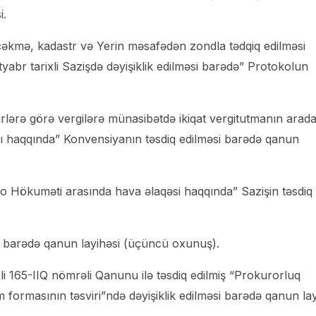
i.
itəçəkmə, kadastr və Yerin məsafədən zondla tədqiq edilməsi
ktyabr tarixli Sazişdə dəyişiklik edilməsi barədə” Protokolun
irlərə görə vergilərə münasibətdə ikiqat vergitutmanın arad
sı haqqında” Konvensiyanın təsdiq edilməsi barədə qanun
 Hökuməti arasında hava əlaqəsi haqqında” Sazişin təsdiq
si barədə qanun layihəsi (üçüncü oxunuş).
li 165-IIQ nömrəli Qanunu ilə təsdiq edilmiş “Prokurorluq
m formasının təsviri”ndə dəyişiklik edilməsi barədə qanun lay