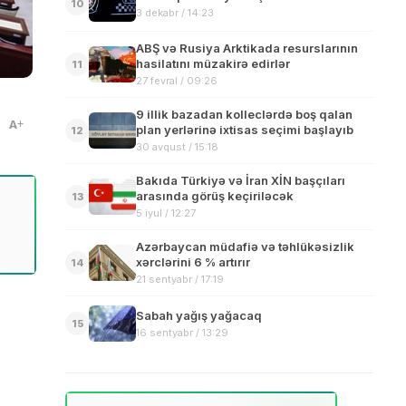
10
3 dekabr / 14:23
ABŞ və Rusiya Arktikada resurslarının
hasilatını müzakirə edirlər
11
27 fevral / 09:26
9 illik bazadan kolleclərdə boş qalan
A
plan yerlərinə ixtisas seçimi başlayıb
12
30 avqust / 15:18
Bakıda Türkiyə və İran XİN başçıları
arasında görüş keçiriləcək
13
5 iyul / 12:27
Azərbaycan müdafiə və təhlükəsizlik
xərclərini 6 % artırır
14
21 sentyabr / 17:19
Sabah yağış yağacaq
15
16 sentyabr / 13:29