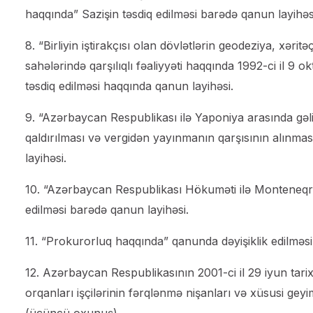
haqqında” Sazişin təsdiq edilməsi barədə qanun layihəs
8. “Birliyin iştirakçısı olan dövlətlərin geodeziya, xər
sahələrində qarşılıqlı fəaliyyəti haqqında 1992-ci il 9 o
təsdiq edilməsi haqqında qanun layihəsi.
9. “Azərbaycan Respublikası ilə Yaponiya arasında gəl
qaldırılması və vergidən yayınmanın qarşısının alınma
layihəsi.
10. “Azərbaycan Respublikası Hökuməti ilə Monteneqro
edilməsi barədə qanun layihəsi.
11. “Prokurorluq haqqında” qanunda dəyişiklik edilmə
12. Azərbaycan Respublikasının 2001-ci il 29 iyun tarix
orqanları işçilərinin fərqlənmə nişanları və xüsusi geyi
(üçüncü oxunuş).