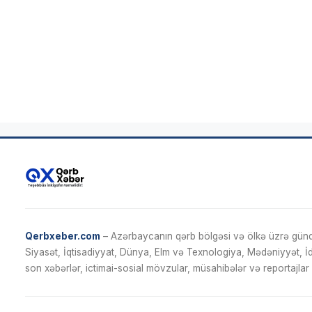
Qerbxeber.com
– Azərbaycanın qərb bölgəsi və ölkə üzrə gündə
Siyasət, İqtisadiyyat, Dünya, Elm və Texnologiya, Mədəniyyət, 
son xəbərlər, ictimai-sosial mövzular, müsahibələr və reportajlar 