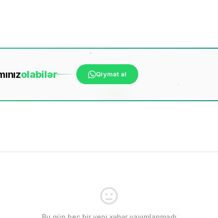
mınız
ola
bilər
Qiymət al
Bu gün heç bir yeni xəbər yayımlanmadı