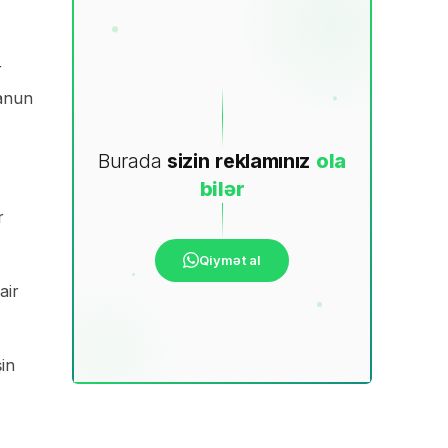
r
qanun
Burada
sizin
reklamınız
ola
bilər
r
Qiymət al
air
şin