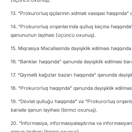
13. “Prokurorluq işçilərinin xidməti vəsiqəsi haqqınd
14. “Prokurorluq orqanlarında qulluq keçmə haqqında”
qanununun layihəsi (üçüncü oxunuş).
15. Miqrasiya Məcəlləsində dəyişiklik edilməsi haqqınd
16. “Banklar haqqında” qanunda dəyişiklik edilməsi ba
17. “Qiymətli kağızlar bazarı haqqında” qanunda dəyişi
18. “Prokurorluq haqqında” qanunda dəyişiklik edilməsi
19. “Dövlət qulluğu haqqında” və “Prokurorluq orqanla
barədə qanun layihəsi (birinci oxunuş).
20. “İnformasiya, informasiyalaşdırma və informasiyan
qanun layihəsi (birinci oxunuş).