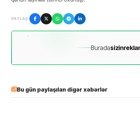
PAYLAŞ
Burada
sizin
rekla
Bu gün paylaşılan digər xəbərlər