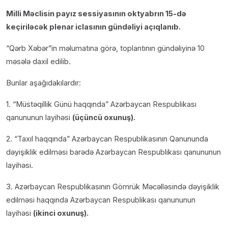
Milli Məclisin payız sessiyasının oktyabrın 15-də
keçiriləcək plenar iclasının gündəliyi açıqlanıb.
“Qərb Xəbər”in məlumatına görə, toplantının gündəliyinə 10
məsələ daxil edilib.
Bunlar aşağıdakılardır:
1. “Müstəqillik Günü haqqında” Azərbaycan Respublikası
qanununun layihəsi
(üçüncü oxunuş).
2. “Taxıl haqqında” Azərbaycan Respublikasının Qanununda
dəyişiklik edilməsi barədə Azərbaycan Respublikası qanununun
layihəsi.
3. Azərbaycan Respublikasının Gömrük Məcəlləsində dəyişiklik
edilməsi haqqında Azərbaycan Respublikası qanununun
layihəsi
(ikinci oxunuş).