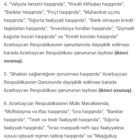
4. “Valyuta tənzimi haqqında”, “Kredit ittifaqları haqqında”,
“Banklar haqqında”, “Poçt haqqında”, “Mühasibat uçotu
haqqında”, “Sığorta fəaliyyəti haqqında”, “Bank olmayan kredit
təşkilatları haqqında”, “İnvestisiya fondları haqqında”, “Qiymətli
kağızlar bazarı haqqında” və “Kredit büroları haqqında”
Azərbaycan Respublikasının qanunlarında dəyişiklik edilməsi
barədə Azərbaycan Respublikası qanununun layihəsi
(ikinci
oxunuş).
5. “Əhalinin sağlamlığının qorunması haqqında” Azərbaycan
Respublikasının Qanununda dəyişiklik edilməsi barədə
Azərbaycan Respublikası qanununun layihəsi
(ikinci oxunuş).
6. Azərbaycan Respublikasının Mülki Məcəlləsində,
“Müflisləşmə və iflas haqqında”, “İcra haqqında”, “Banklar
haqqında”, “Teatr və teatr fəaliyyəti haqqında”, “Sığorta
fəaliyyəti haqqında”, “İxrac məqsədli neft-qaz fəaliyyətinə
xüsusi iqtisadi rejimin tətbiqi haqqında” və “Məşğulluq