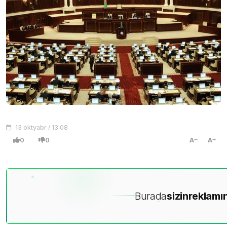
13 oktyabr / 13:08
0
0
A
A
Burada
sizin
reklamın