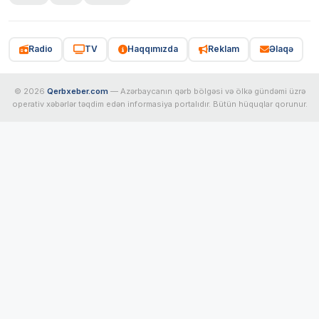
Radio
TV
Haqqımızda
Reklam
Əlaqə
© 2026
Qerbxeber.com
— Azərbaycanın qərb bölgəsi və ölkə gündəmi üzrə
operativ xəbərlər təqdim edən informasiya portalıdır. Bütün hüquqlar qorunur.