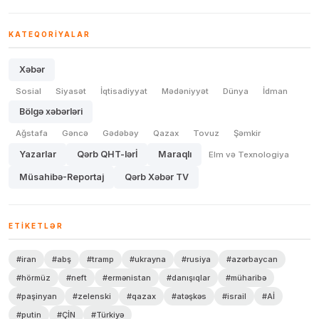
KATEQORIYALAR
Xəbər
Sosial
Siyasət
İqtisadiyyat
Mədəniyyət
Dünya
İdman
Bölgə xəbərləri
Ağstafa
Gəncə
Gədəbəy
Qazax
Tovuz
Şəmkir
Yazarlar
Qərb QHT-lərİ
Maraqlı
Elm və Texnologiya
Müsahibə-Reportaj
Qərb Xəbər TV
ETIKETLƏR
#iran
#abş
#tramp
#ukrayna
#rusiya
#azərbaycan
#hörmüz
#neft
#ermənistan
#danışıqlar
#müharibə
#paşinyan
#zelenski
#qazax
#atəşkəs
#israil
#Aİ
#putin
#ÇİN
#Türkiyə