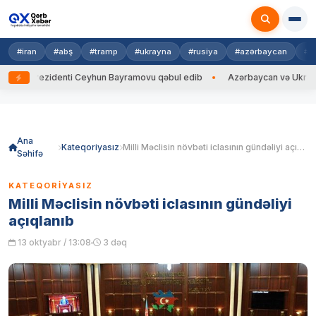
#iran
#abş
#tramp
#ukrayna
#rusiya
#azərbaycan
#h
 Prezidenti Ceyhun Bayramovu qəbul edib
Azərbaycan və Ukrayna XİN b
Skip
to
content
Ana
Kateqoriyasız
Milli Məclisin növbəti iclasının gündəliyi açıqlanıb
Səhifə
KATEQORIYASIZ
Milli Məclisin növbəti iclasının gündəliyi
açıqlanıb
13 oktyabr / 13:08
3 dəq