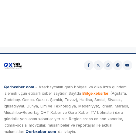
Qerbxeber.com
– Azərbaycanın qərb bölgəsi və ölkə üzrə gündəmi
izləmək üçün etibarlı xəbər saytıdır. Saytda
Bölgə xəbərləri
(Ağstafa,
Gədəbəy, Gəncə, Qazax, Şəmkir, Tovuz), Hadisə, Sosial, Siyasət,
İqtisadiyyat, Dünya, Elm və Texnologiya, Mədəniyyət, İdman, Maraqlı,
Müsahibə-Reportaj, QHT Xəbər və Qərb Xəbər TV bölmələri üzrə
gündəlik yenilənən xəbərlər yer alır. Regionlardan ən son xəbərlər,
ictimai-sosial mövzular, müsahibələr və reportajlar ilə aktual
məlumatları
Qerbxeber.com
-da izləyin.