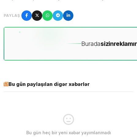
PAYLAŞ
Burada
sizin
reklamın
Bu gün paylaşılan digər xəbərlər
Bu gün heç bir yeni xəbər yayımlanmadı