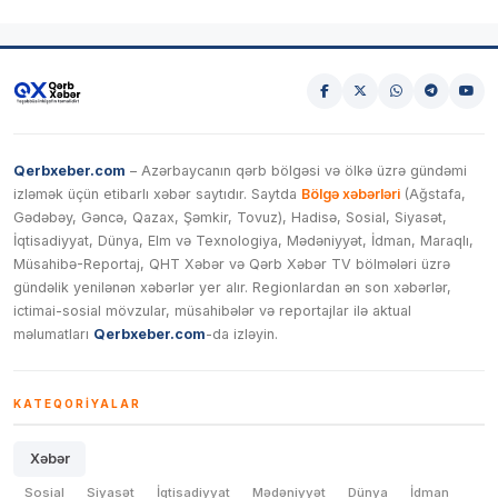
Qerbxeber.com
– Azərbaycanın qərb bölgəsi və ölkə üzrə gündəmi
izləmək üçün etibarlı xəbər saytıdır. Saytda
Bölgə xəbərləri
(Ağstafa,
Gədəbəy, Gəncə, Qazax, Şəmkir, Tovuz), Hadisə, Sosial, Siyasət,
İqtisadiyyat, Dünya, Elm və Texnologiya, Mədəniyyət, İdman, Maraqlı,
Müsahibə-Reportaj, QHT Xəbər və Qərb Xəbər TV bölmələri üzrə
gündəlik yenilənən xəbərlər yer alır. Regionlardan ən son xəbərlər,
ictimai-sosial mövzular, müsahibələr və reportajlar ilə aktual
məlumatları
Qerbxeber.com
-da izləyin.
KATEQORIYALAR
Xəbər
Sosial
Siyasət
İqtisadiyyat
Mədəniyyət
Dünya
İdman