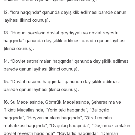
12. “İcra haqqında” qanunda dəyişiklik edilməsi barədə qanun
layihəsi (ikinci oxunuş).
13. “Hüquqi şəxslərin dövlət qeydiyyatı və dövlət reyestri
haqqında” qanunda dəyişiklik edilməsi barədə qanun layihəsi
(ikinci oxunuş).
14. “Dövlət satınalmaları haqqında” qanunda dəyişiklik edilməsi
barədə qanun layihəsi (ikinci oxunuş).
15. “Dövlət rüsumu haqqında” qanunda dəyişiklik edilməsi
barədə qanun layihəsi (ikinci oxunuş).
16. Su Məcəlləsində, Gömrük Məcəlləsində, Şəhərsalma və
Tikinti Məcəlləsində, “Yerin təki haqqında”, “Balıqçılıq
haqqında”, “Heyvanlar aləmi haqqında”, “Ətraf mühitin
mühafizəsi haqqında”, “Ovçuluq haqqında”, “Daşınmaz əmlakın
dövlət reyestri haqqında”, “Baytarlıq haqqında”, “Dərman