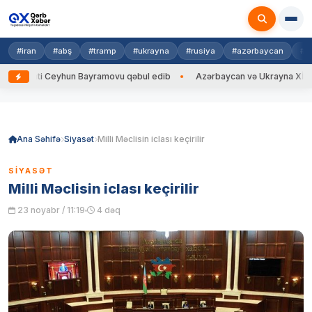
#iran
#abş
#tramp
#ukrayna
#rusiya
#azərbaycan
#h
 Ceyhun Bayramovu qəbul edib
Azərbaycan və Ukrayna XİN başçıları ara
Skip
to
content
Ana Səhifə
Siyasət
Milli Məclisin iclası keçirilir
SIYASƏT
Milli Məclisin iclası keçirilir
23 noyabr / 11:19
4 dəq