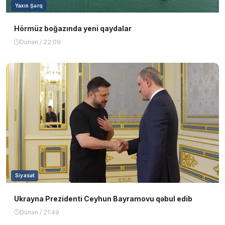
Yaxın Şərq
Hörmüz boğazında yeni qaydalar
Dünən / 22:09
Siyasət
Ukrayna Prezidenti Ceyhun Bayramovu qəbul edib
Dünən / 21:49