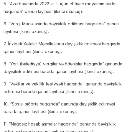
5. “Azərbaycanda 2022-ci il üçün ehtiyac meyarının həddi
haqqında” qanun layihəsi (ikinci oxunuş).
6. “Vergi Məcəlləsində dəyişiklik edilməsi haqqında” qanun
layihəsi (ikinci oxunuş).
7. İnzibati Xətalar Məcəlləsində dəyişiklik edilməsi haqqında
qanun layihəsi (ikinci oxunuş).
8. “Yerli (bələdiyyə) vergilər və ödənişlər haqqında” qanunda
dəyişiklik edilməsi barədə qanun layihəsi (ikinci oxunuş).
9. “Vəkillər və vəkillik fəaliyyəti haqqında” qanunda dəyişiklik
edilməsi barədə qanun layihəsi (ikinci oxunuş).
10. “Sosial sığorta haqqında” qanunda dəyişiklik edilməsi
barədə qanun layihəsi (ikinci oxunuş).
11. “Nağdsız hesablaşmalar haqqında” qanunda dəyişiklik
edilməsi barədə qanun layihəsi (ikinci oxunuş).