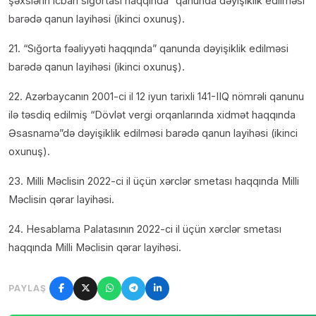
şəxslərin icbari sığortası haqqında” qanunda dəyişiklik edilməsi
barədə qanun layihəsi (ikinci oxunuş).
21. “Sığorta fəaliyyəti haqqında” qanunda dəyişiklik edilməsi
barədə qanun layihəsi (ikinci oxunuş).
22. Azərbaycanın 2001-ci il 12 iyun tarixli 141-IIQ nömrəli qanunu
ilə təsdiq edilmiş “Dövlət vergi orqanlarında xidmət haqqında
Əsasnamə”də dəyişiklik edilməsi barədə qanun layihəsi (ikinci
oxunuş).
23. Milli Məclisin 2022-ci il üçün xərclər smetası haqqında Milli
Məclisin qərar layihəsi.
24. Hesablama Palatasının 2022-ci il üçün xərclər smetası
haqqında Milli Məclisin qərar layihəsi.
PAYLAŞ