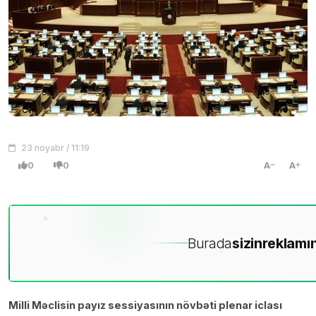
23 noyabr / 11:19
0
0
A
A
Burada
sizin
reklamın
Milli Məclisin payız sessiyasının növbəti plenar iclası