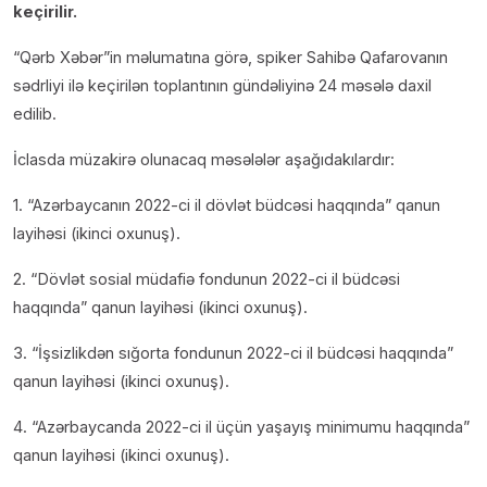
keçirilir.
“Qərb Xəbər”in məlumatına görə, spiker Sahibə Qafarovanın
sədrliyi ilə keçirilən toplantının gündəliyinə 24 məsələ daxil
edilib.
İclasda müzakirə olunacaq məsələlər aşağıdakılardır:
1. “Azərbaycanın 2022-ci il dövlət büdcəsi haqqında” qanun
layihəsi (ikinci oxunuş).
2. “Dövlət sosial müdafiə fondunun 2022-ci il büdcəsi
haqqında” qanun layihəsi (ikinci oxunuş).
3. “İşsizlikdən sığorta fondunun 2022-ci il büdcəsi haqqında”
qanun layihəsi (ikinci oxunuş).
4. “Azərbaycanda 2022-ci il üçün yaşayış minimumu haqqında”
qanun layihəsi (ikinci oxunuş).