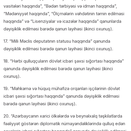
vasitələri haqqında”, “Bədən tərbiyəsi və idman haqqında”,
“Mədəniyyət haqqında”, “Ölçmələrin vəhdətinin təmin edilməsi
haqqında” və “Lisenziyalar və icazələr haqqında” qanunlarda
dəyişiklik edilməsi barədə qanun layihəsi (ikinci oxunuş).
17. “Milli Məclis deputatının statusu haqqında” qanunda
dəyişiklik edilməsi barədə qanun layihəsi (ikinci oxunuş).
18. “Hərbi qulluqçuların dövlət icbari şəxsi sığortası haqqında”
qanunda dəyişiklik edilməsi barədə qanun layihəsi (ikinci
oxunuş).
19. “Məhkəmə və hüquq mühafizə orqanları işçilərinin dövlət
icbari şəxsi sığortası haqqında” qanunda dəyişiklik edilməsi
barədə qanun layihəsi (ikinci oxunuş).
20. “Azərbaycanın xarici ölkələrdə və beynəlxalq təşkilatlarda
fəaliyyət göstərən diplomatik nümayəndəliklərində qulluq edən