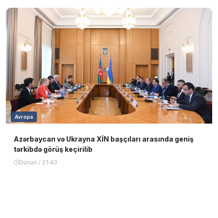
Avropa
Azərbaycan və Ukrayna XİN başçıları arasında geniş
tərkibdə görüş keçirilib
Dünən / 21:40