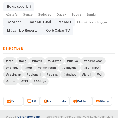
Bölgə xəbərləri
Ağstafa
Gəncə
Gədəbəy
Qazax
Tovuz
Şəmkir
Yazarlar
Qərb QHT-lərİ
Maraqlı
Elm və Texnologiya
Müsahibə-Reportaj
Qərb Xəbər TV
ETIKETLƏR
#iran
#abş
#tramp
#ukrayna
#rusiya
#azərbaycan
#hörmüz
#neft
#ermənistan
#danışıqlar
#müharibə
#paşinyan
#zelenski
#qazax
#atəşkəs
#israil
#Aİ
#putin
#ÇİN
#Türkiyə
Radio
TV
Haqqımızda
Reklam
Əlaqə
© 2026
Qerbxeber.com
— Azərbaycanın qərb bölgəsi və ölkə gündəmi üzrə