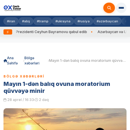
#iran
#abş
#tramp
#ukrayna
#rusiya
#azərbaycan
#h
ayna Prezidenti Ceyhun Bayramovu qəbul edib
Azərbaycan və Ukrayna X
Skip
to
content
Ana
Bölgə
Mayın 1-dən balıq ovuna moratorium qüvvəyə minir
Səhifə
xəbərləri
BÖLGƏ XƏBƏRLƏRI
Mayın 1-dən balıq ovuna moratorium
qüvvəyə minir
28 aprel / 16:33
2 dəq