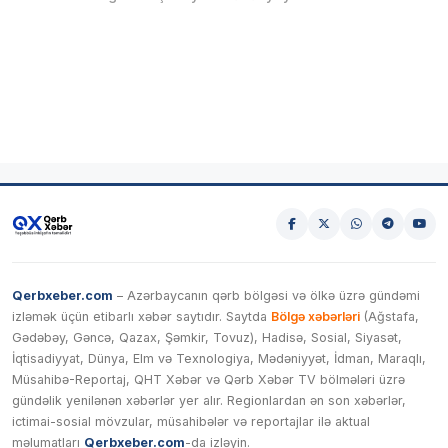
Qerbxeber.com
– Azərbaycanın qərb bölgəsi və ölkə üzrə gündəmi
izləmək üçün etibarlı xəbər saytıdır. Saytda
Bölgə xəbərləri
(Ağstafa,
Gədəbəy, Gəncə, Qazax, Şəmkir, Tovuz), Hadisə, Sosial, Siyasət,
İqtisadiyyat, Dünya, Elm və Texnologiya, Mədəniyyət, İdman, Maraqlı,
Müsahibə-Reportaj, QHT Xəbər və Qərb Xəbər TV bölmələri üzrə
gündəlik yenilənən xəbərlər yer alır. Regionlardan ən son xəbərlər,
ictimai-sosial mövzular, müsahibələr və reportajlar ilə aktual
məlumatları
Qerbxeber.com
-da izləyin.