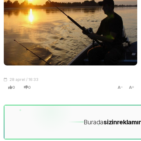
28 aprel / 16:33
0
0
A
A
Burada
sizin
reklamın