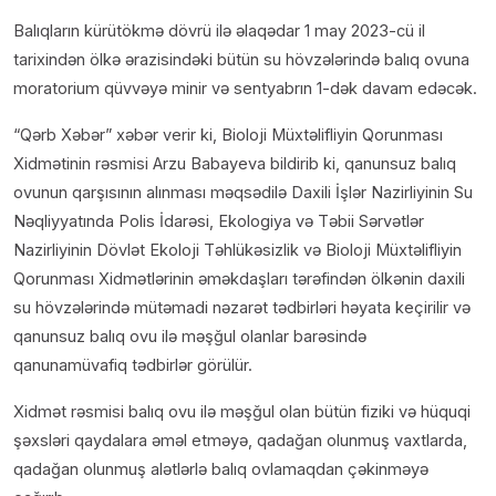
Balıqların kürütökmə dövrü ilə əlaqədar 1 may 2023-cü il
tarixindən ölkə ərazisindəki bütün su hövzələrində balıq ovuna
moratorium qüvvəyə minir və sentyabrın 1-dək davam edəcək.
“Qərb Xəbər” xəbər verir ki, Bioloji Müxtəlifliyin Qorunması
Xidmətinin rəsmisi Arzu Babayeva bildirib ki, qanunsuz balıq
ovunun qarşısının alınması məqsədilə Daxili İşlər Nazirliyinin Su
Nəqliyyatında Polis İdarəsi, Ekologiya və Təbii Sərvətlər
Nazirliyinin Dövlət Ekoloji Təhlükəsizlik və Bioloji Müxtəlifliyin
Qorunması Xidmətlərinin əməkdaşları tərəfindən ölkənin daxili
su hövzələrində mütəmadi nəzarət tədbirləri həyata keçirilir və
qanunsuz balıq ovu ilə məşğul olanlar barəsində
qanunamüvafiq tədbirlər görülür.
Xidmət rəsmisi balıq ovu ilə məşğul olan bütün fiziki və hüquqi
şəxsləri qaydalara əməl etməyə, qadağan olunmuş vaxtlarda,
qadağan olunmuş alətlərlə balıq ovlamaqdan çəkinməyə