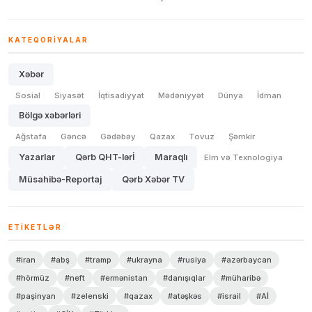
KATEQORIYALAR
Xəbər
Sosial
Siyasət
İqtisadiyyat
Mədəniyyət
Dünya
İdman
Bölgə xəbərləri
Ağstafa
Gəncə
Gədəbəy
Qazax
Tovuz
Şəmkir
Yazarlar
Qərb QHT-lərİ
Maraqlı
Elm və Texnologiya
Müsahibə-Reportaj
Qərb Xəbər TV
ETIKETLƏR
#iran
#abş
#tramp
#ukrayna
#rusiya
#azərbaycan
#hörmüz
#neft
#ermənistan
#danışıqlar
#müharibə
#paşinyan
#zelenski
#qazax
#atəşkəs
#israil
#Aİ