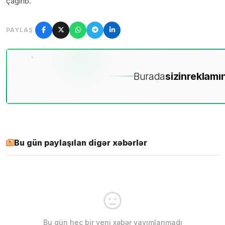
çağırıb.
PAYLAŞ
Burada
sizin
reklamın
Bu gün paylaşılan digər xəbərlər
Bu gün heç bir yeni xəbər yayımlanmadı