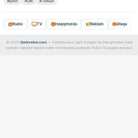
#putin
#ÇİN
#Türkiyə
Radio
TV
Haqqımızda
Reklam
Əlaqə
© 2026
Qerbxeber.com
— Azərbaycanın qərb bölgəsi və ölkə gündəmi üzrə
operativ xəbərlər təqdim edən informasiya portalıdır. Bütün hüquqlar qorunur.